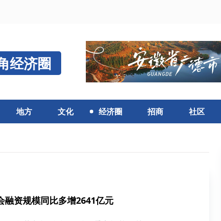
角经济圈
地方
文化
经济圈
招商
社区
融资规模同比多增2641亿元