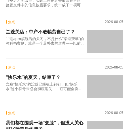
《规定》的出台，实际上是把过去散落在不同
监管文件中的信息披露要求，统一成了一项可
操作的硬制度。它覆盖范围极广，不仅适用于
商业银行、消费金融公司、汽车金融公司、信
托公司、小贷公司等各类放贷机构，也将营销
焦点
2026-08-05
获客、担保增信等领域的第三方合作机构统一
纳入。核心要求只有一条：所有放贷机构，必
兰蔻关店：中产不敢犒劳自己了？
须在你借钱之前，把全部费用列在一张表上，
算清年化综合成本，让你签字确认。 这张表，
兰蔻apm旗舰店的关闭，不是什么"渠道变革"的
业内称之为贷款“明白纸”。
教科书案例。就是一个最朴素的道理——以前
买得起、愿意买的那批人，现在不敢买了。
焦点
2026-08-05
“快乐水”的夏天，结束了？
含糖"快乐水"的没落已经板上钉钉，但"快乐
水"这个符号未必会彻底消失——它可能会换一
副面孔，换一种配方，换一个讲故事的方式，
重新出现
焦点
2026-08-05
我们都在围观一场“变脸”，但没人关心