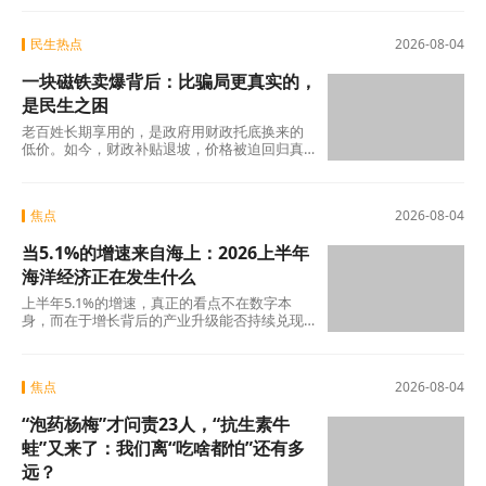
少时
民生热点
2026-08-04
一块磁铁卖爆背后：比骗局更真实的，
是民生之困
老百姓长期享用的，是政府用财政托底换来的
低价。如今，财政补贴退坡，价格被迫回归真
实成本。
焦点
2026-08-04
当5.1%的增速来自海上：2026上半年
海洋经济正在发生什么
上半年5.1%的增速，真正的看点不在数字本
身，而在于增长背后的产业升级能否持续兑现
——船舶和海工装备的高端化、生物医药的临
床突破
焦点
2026-08-04
“泡药杨梅”才问责23人，“抗生素牛
蛙”又来了：我们离“吃啥都怕”还有多
远？