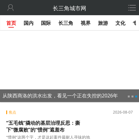

长三角城市网
首页
国内
国际
长三角
视界
旅游
文化
专
从陕西商洛的洪水出发，看见一个正在失控的2026年
焦点
2026-08-07
“五毛钱”撬动的基层治理反思：撕
下“微腐败”的“惯例”遮羞布
“惯例”这两个字，才是这起案件最耐人寻味的地