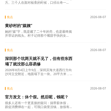
方。三个人在面对核查的时候，口径出奇一
致，仿佛只要说出这两个字，一切就顺理成章
了：不是我贪，是历来如此；不是我坏，是大
家都这么干。但仔细想想，什么是“惯例”？未经
焦点
2026-08-07
议事程序、没有政策依据，仅凭几个人私下商
议定下的“土规矩”，根本算不上合法惯例，只是
黄砂村的“媒姨”
自欺欺人的“潜规则”。三人分工明确——每人负
责两根水管，各自收费、各自截留、余款入账
她的“媒”字，既是藏了二十年的壳，也是最终揭
——分明是精心设计的利益勾兑，哪里有什
开罪证的线头。村子记得那个嘴甜手快的女
么“历来如此”的“惯例”?
人。那些孩子记得吗?有的记得，有的不记得。
但那些找了孩子二十年的父母，每一个都记得
清清楚楚——他们记得那个名字，记得那张
焦点
2026-08-07
脸，更记得那个“媒”字底下，被偷走的一整个童
年。
深圳那个坑两天就不见了，但有些东西
塌了就没那么容易修
2026年8月4日上午9点，深圳滨海大道西行方向
沙河立交附近，地面塌下去一块。20平方米，
没人伤亡，没有车辆翻覆。真正值得追问的不
是“为什么有谣言”，而是“为什么辟谣越来越像
是白费力气”。
焦点
2026-08-07
官方发文：休个假。然后呢，钱呢？
很多人还有一个更直接的疑问：搞带薪休假，
跟促消费绑在一起，可我口袋里没钱，放假有
什么用？这个直觉不是没道理。2026年上半