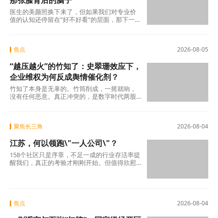
那张脸背后的脑子
医生的美颜照换下来了，但如果我们对专业价
值的认知还停留在“好不好看”的层面，那下一
场“变脸闹剧”随时会在另一个科室、另一个行
焦点
2026-08-05
“越压越火”的竹知了：史翠珊效应下，
企业维权为何反成舆情催化剂？
竹知了本身是无辜的。竹筒削成，一摇就响，
没有任何恶意。真正冲突的，是数字时代两股
强大的浪潮：一边是法律赋予的名誉权、肖像
权保护，另
聚焦长三角
2026-08-04
江苏，何以领跑\"一人公司\"？
158个社区只是序章，不足一成的行业存活率提
醒我们，真正的考验才刚刚开始。但值得欣慰
的是，当许多地方还在观望时，江苏已经完成
了从“0
焦点
2026-08-04