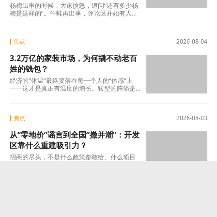
杨梅出事的时候，大家愤怒，追问“还有多少杨
梅是这样的”。牛蛙再出事，评论区开始有人
说：“又来了，这次是什么?”这种从愤怒到麻木
的转
焦点
2026-08-04
3.2万亿的家装市场，为何撬不动老百
姓的钱包？
经济的“体温”最终要落在每一个人的“体感”上
——这才是真正有温度的增长。转型的阵痛是
真实的，但如果因为阵痛就否定未来的可能
焦点
2026-08-03
从“零地价”谣言到全国“撤并潮”：开发
区靠什么重建吸引力？
招商的尽头，不是什么政策都敢给、什么项目
都敢接的蛮力，而是“不可替代”这四个字。当一
个开发区成为产业链上谁也绕不开的那个节点
焦点
2026-08-03
漂流乱象双重曝光：当“要命”的河道遇