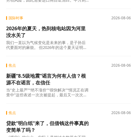
劳动风险，因此需要进口商自证清白。中方则
认为，强迫劳动的指控毫无事实依据，UFLPA
本质上是单边制裁和经济胁迫工具。
国际时事
2026-08-06
2026年的夏天，热到核电站因为河里
没水关了
我们一直以为气候变化是未来的事，是子孙后
代要面对的麻烦。 但2026年的这个夏天证明：
未来已经来了。在意大利，一个木匠死在屋顶
上。在匈牙利，一条大河干到见底。在西班
牙，32万人跑在火前面。在韩国，一个年轻人
焦点
2026-08-06
说室外没法待了。
新疆“8.5级地震”谣言为何有人信？根
源不在谣言，在信任
当“史上最严”“绝不涨价”“很快解决”“情况正在调
查中”这些表述一次次被提起，最后又一次次悄
无声息地烂尾时，公众心里那杆秤，早就歪
了。
焦点
2026-08-06
贷款“明白纸”来了，但借钱这件事真的
变简单了吗？