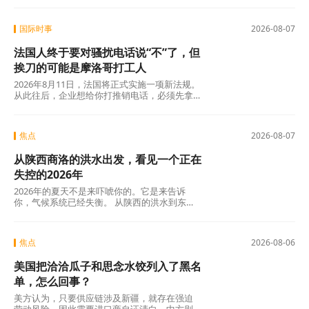
年，全国居民人均可支配收入实际增长4.2%，
确实在涨，但涨得不算快。一个人每月还完房
国际时事
2026-08-07
贷、交完孩子学费，剩下的钱得精打细算，你
让他休五天假出去旅游，他宁可在家躺着。
法国人终于要对骚扰电话说“不”了，但
挨刀的可能是摩洛哥打工人
2026年8月11日，法国将正式实施一项新法规。
从此往后，企业想给你打推销电话，必须先拿
到你的明确同意。这个看似简单的规则变动，
背后是法国人数十年来积攒的怨气。大约四分
之三的法国人每周至少接到一个营销电话，消
焦点
2026-08-07
费者协会UFC-Que Choisir的调查更扎心：97%
的法国人对推销电话感到“厌烦”，超过三分之一
从陕西商洛的洪水出发，看见一个正在
的人说每天都会在手机上接到此类电话。可以
说，全法国几乎找不到一个没被骚扰电话烦过
失控的2026年
的人。
2026年的夏天不是来吓唬你的。它是来告诉
你，气候系统已经失衡。 从陕西的洪水到东北
的蒸笼夜，从沙漠融冰到韩国42℃，这些不是
孤立的新闻碎片，这是一张完整的地球体检报
告单。
焦点
2026-08-06
美国把洽洽瓜子和思念水饺列入了黑名
单，怎么回事？
美方认为，只要供应链涉及新疆，就存在强迫