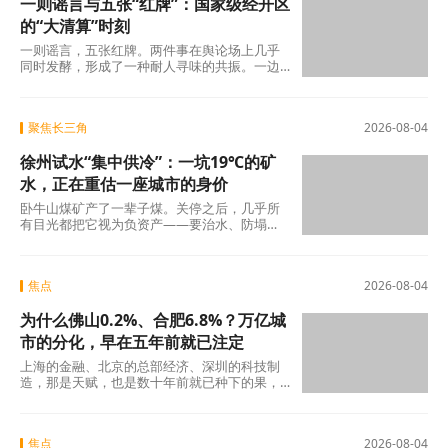
一则谣言与五张“红牌”：国家级经开区
的“大清算”时刻
一则谣言，五张红牌。两件事在舆论场上几乎
同时发酵，形成了一种耐人寻味的共振。一边
是旧模式在新规则下的欲望投射与焦虑，另一
边是国
聚焦长三角
2026-08-04
徐州试水“集中供冷”：一坑19℃的矿
水，正在重估一座城市的身价
卧牛山煤矿产了一辈子煤。关停之后，几乎所
有目光都把它视为负资产——要治水、防塌
陷、年年投入生态修复。十几年过去，那坑
19℃的积
焦点
2026-08-04
为什么佛山0.2%、合肥6.8%？万亿城
市的分化，早在五年前就已注定
上海的金融、北京的总部经济、深圳的科技制
造，那是天赋，也是数十年前就已种下的果，
不在此列。真正值得审视的，是过去五年间那
些主动或
焦点
2026-08-04