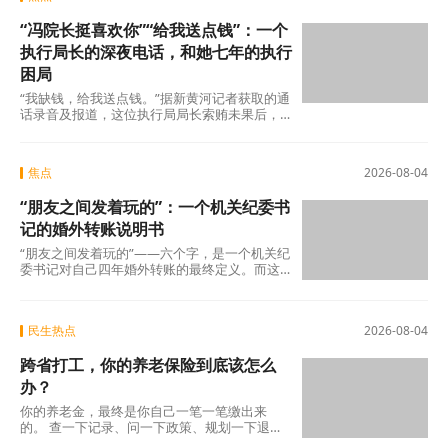
“冯院长挺喜欢你”“给我送点钱”：一个
执行局长的深夜电话，和她七年的执行
困局
“我缺钱，给我送点钱。”据新黄河记者获取的通
话录音及报道，这位执行局局长索贿未果后，
转而夸武丽娜“长得漂亮”，随即说出了一句让她
焦点
2026-08-04
“朋友之间发着玩的”：一个机关纪委书
记的婚外转账说明书
“朋友之间发着玩的”——六个字，是一个机关纪
委书记对自己四年婚外转账的最终定义。而这
份“说明书”，正在被法律、纪律和公众舆论
民生热点
2026-08-04
跨省打工，你的养老保险到底该怎么
办？
你的养老金，最终是你自己一笔一笔缴出来
的。 查一下记录、问一下政策、规划一下退休
地，纸质凭证该留的留好——这些事花不了多