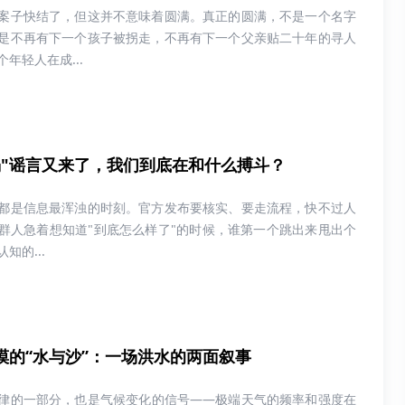
案子快结了，但这并不意味着圆满。真正的圆满，不是一个名字
是不再有下一个孩子被拐走，不再有下一个父亲贴二十年的寻人
年轻人在成...
塌"谣言又来了，我们到底在和什么搏斗？
都是信息最浑浊的时刻。官方发布要核实、要走流程，快不过人
群人急着想知道"到底怎么样了"的时候，谁第一个跳出来甩出个
知的...
漠的“水与沙”：一场洪水的两面叙事
律的一部分，也是气候变化的信号——极端天气的频率和强度在