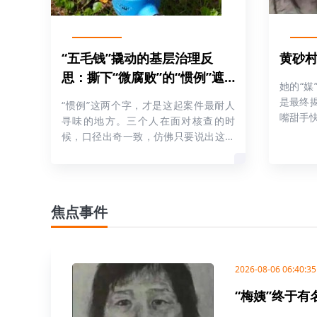
“五毛钱”撬动的基层治理反
黄砂村
思：撕下“微腐败”的“惯例”遮
她的“
羞布
是最终
“惯例”这两个字，才是这起案件最耐人
嘴甜手
寻味的地方。三个人在面对核查的时
候，口径出奇一致，仿佛只要说出这两
个字
焦点事件
2026-08-06 06:40:35
“梅姨”终于