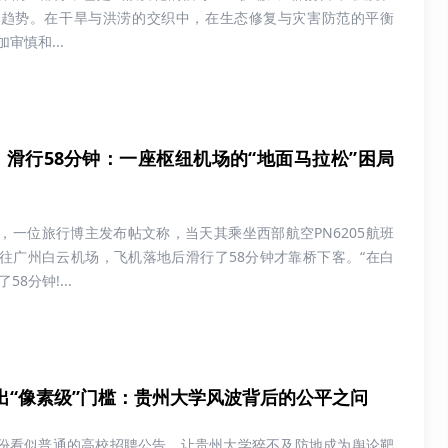
升趋势。在干旱与洪涝的交织中，在生态修复与灾害防范的平衡
审慎和...
，滑行58分钟：一座枢纽机场的“地面马拉松”困局
日晚，一位旅行博主发布帖文称，当天其乘坐西部航空PN6205航班
往广州白云机场，飞机落地后滑行了58分钟才靠桥下客。“在白
8分钟!...
出“像素级”门槛：贵州大学风波背后的公平之问
，一份看似普通的高校招聘公告，让贵州大学猝不及防地成为舆论靶