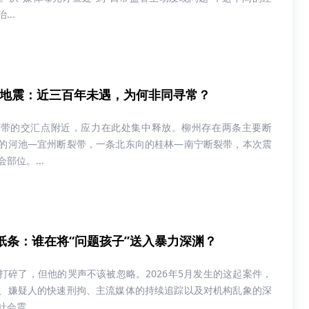
..
2级地震：近三百年未遇，为何非同寻常？
裂带的交汇点附近，应力在此处集中释放。柳州存在两条主要断
的河池—宜州断裂带，一条北东向的桂林—南宁断裂带，本次震
部位。...
纸条：谁在将“问题孩子”送入暴力深渊？
打碎了，但他的哭声不该被忽略。2026年5月发生的这起案件，
、嫌疑人的快速刑拘、主流媒体的持续追踪以及对机构乱象的深
会震...