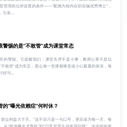
层管理岗位所设置的条件——“配偶为校内在职在编优秀博士”，
引发...
该警惕的是“不敢管”成为课堂常态
刺耳的警报。它提醒我们：课堂失序不是小事，教师心寒不是玩
“不敢管”成为常态，那么每一堂课都将变成小心翼翼的表演，每
好与...
管的“曝光依赖症”何时休？
，群众利益大于天。”这不应只是一句口号，更应成为每一天、每
。从“媒体曝光才查处”到“日常监管主动发现问题”，这中间的差