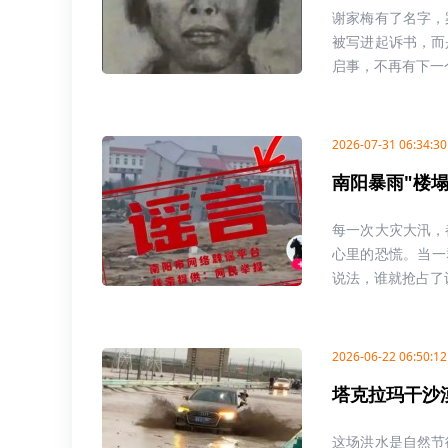
谢家梅有了名字，
被写进起诉书，而
启事，不再有下一个
2026-07-31 06:34:30
南阳暴雨"楼
每一次大灾大汛，
心里的恐慌。当一
说法，谁就抢占了认
2026-06-22 06:50:12
塔克拉玛干沙
这场洪水是自然节