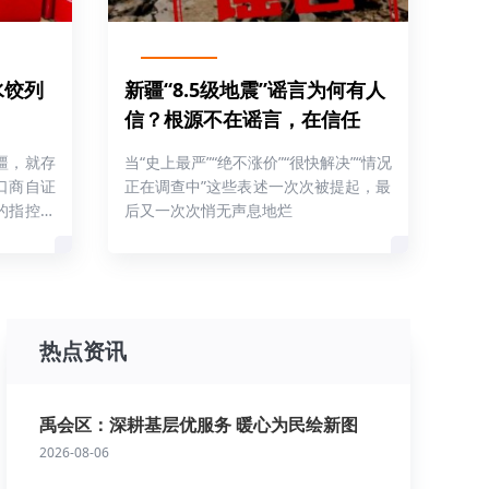
水饺列
新疆“8.5级地震”谣言为何有人
？
信？根源不在谣言，在信任
疆，就存
当“史上最严”“绝不涨价”“很快解决”“情况
口商自证
正在调查中”这些表述一次次被提起，最
的指控毫
后又一次次悄无声息地烂
热点资讯
禹会区：深耕基层优服务 暖心为民绘新图
2026-08-06