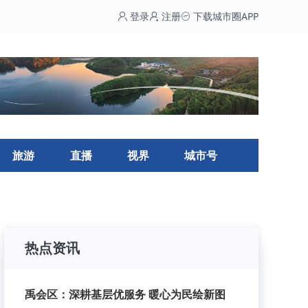
登录
注册
下载城市圈APP
旅游
直播
视界
城市号
热点资讯
禹会区：深耕基层优服务 暖心为民绘新图