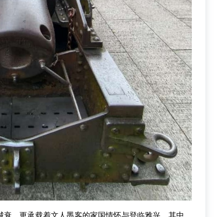
衰，更承载着文人墨客的家国情怀与登临雅兴。其中，