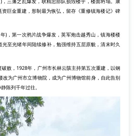
年)，三藩之乱爆发，耿精忠部队损毁楼宇，楼面坍塌。康
兴祚耗资巨金重建，形制最为恢弘，留存《重修镇海楼记》碑
1年)，第一次鸦片战争爆发，英军炮击越秀山，镇海楼楼
道光至光绪年间陆续修补，勉强维持五层原貌，清末时久
败，1928年，广州市长林云陔主持第五次重建，以钢
海楼改为广州市立博物院，成为广州博物馆前身，自此告别
静静陈列千年过往。