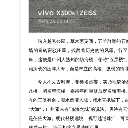
踏入越秀公园，草木葱茏间，五羊群雕的石像
墙的青砖斑驳庄重，残留着历史的的风霜。行至
角，这便是广州人熟知的镇海楼，俗称“五层楼
籍所载的汪洋大海，而是林立的高楼、纵横的街
今人不见古时海，非楼名虚妄，实乃地貌沧桑巨
此楼，初名望海楼，嘉靖年间重修后定名镇海楼。
今的三倍有余，潮水倒灌入城，咸水直抵城下，古
“大海”，广州素来有“临海之城”的说法。唐诗有
是茫茫大海。明代登楼远眺，视野越过珠江，可
连成一片”，海天相接之景清晰可见。