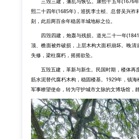
三毁三建，藩乱与恢弘。康熙十五年(1676
熙二十四年(1685年)，巡抚李士桢、总督吴
刻，此后两百余年稳居羊城地标之位。
四毁四建，炮轰与残损。道光二十一年(184
顶、檐面被炸破损，上层木构大面积崩坏。晚清
失修，梁柱腐朽，摇摇欲坠。
五毁五建，革新与新生。民国时期，楼体再度破
筋水泥替代腐朽木构，稳固楼基。1929年，镇
军事瞭望使命，转为守护城市文脉的文博场馆，