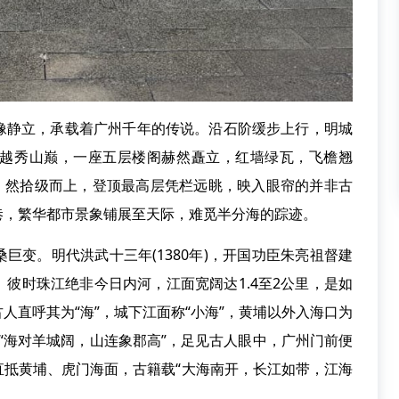
静立，承载着广州千年的传说。沿石阶缓步上行，明城
越秀山巅，一座五层楼阁赫然矗立，红墙绿瓦，飞檐翘
”。然拾级而上，登顶最高层凭栏远眺，映入眼帘的并非古
巷，繁华都市景象铺展至天际，难觅半分海的踪迹。
变。明代洪武十三年(1380年)，开国功臣朱亮祖督建
彼时珠江绝非今日内河，江面宽阔达1.4至2公里，是如
人直呼其为“海”，城下江面称“小海”，黄埔以外入海口为
云“海对羊城阔，山连象郡高”，足见古人眼中，广州门前便
直抵黄埔、虎门海面，古籍载“大海南开，长江如带，江海