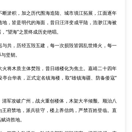
断淤积，加之历代围海造陆、城市填江拓展，江面逐年
陆地，皆是明代的海面，昔日汪洋变成平陆，浩渺江海被
，“望海”之景终成历史绝唱。
与共，历经五毁五建，每一次损毁皆因乱世烽火，每一
辱与坚韧。
火将木质主体焚毁，昔日雄楼化为焦土。嘉靖二十四年
增设亭台华表，正式定名镇海楼，取“雄镇海疆、防备倭寇”
)，清军攻破广州，战火重创楼体，木架大半倾颓。顺治八
后划为王府禁地，派兵驻守，楼上养信鸽，严禁百姓登临。直
高赋诗胜地。