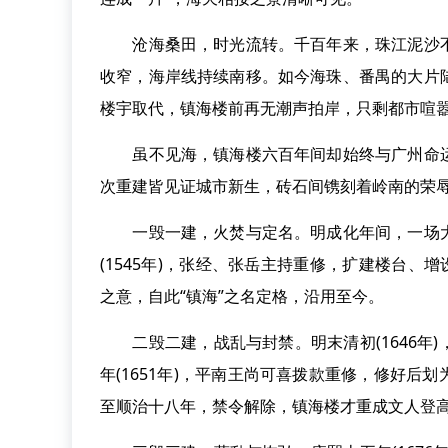
沧海桑田，时光流转。千百年来，珠江泥沙不
收窄，海岸线持续南移。如今海珠、番禺的大片
楼宇取代，镇海楼前再无潮声拍岸，只剩都市喧嚣
虽不见海，镇海楼六百年间却始终与广州命运
次重建皆见证城市新生，砖石间镌刻着岭南的荣
一毁一建，火焚与定名。明成化年间，一场大
(1545年)，张经、张岳主持重修，扩建楼台、
之意，自此“镇海”之名定格，沿用至今。
二毁二建，战乱与封禁。明末清初(1646年
年(1651年)，平南王尚可喜拨款重修，修好
至顺治十八年，禁令解除，镇海楼才重成文人登