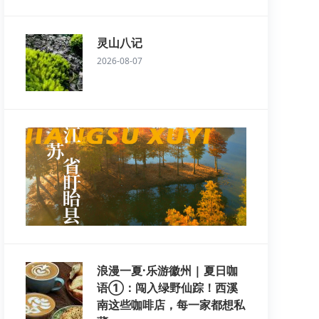
灵山八记
2026-08-07
浪漫一夏·乐游徽州 | 夏日咖
语①：闯入绿野仙踪！西溪
南这些咖啡店，每一家都想私