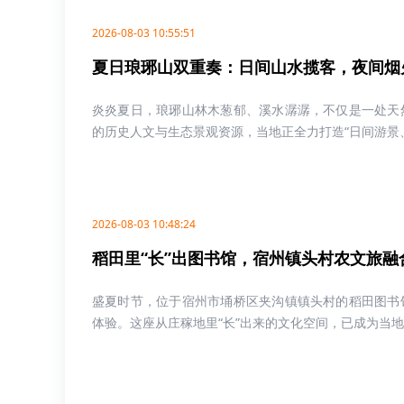
2026-08-03 10:55:51
夏日琅琊山双重奏：日间山水揽客，夜间烟
炎炎夏日，琅琊山林木葱郁、溪水潺潺，不仅是一处天
的历史人文与生态景观资源，当地正全力打造“日间游景、
2026-08-03 10:48:24
稻田里“长”出图书馆，宿州镇头村农文旅融
盛夏时节，位于宿州市埇桥区夹沟镇镇头村的稻田图书
体验。这座从庄稼地里“长”出来的文化空间，已成为当地农