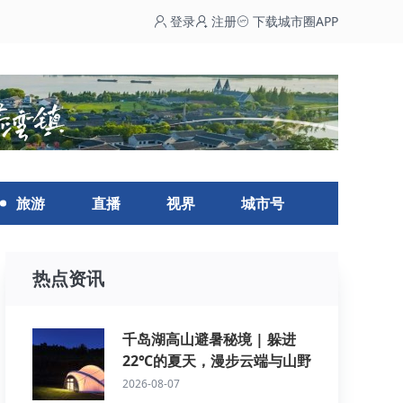
登录
注册
下载城市圈APP
旅游
直播
视界
城市号
热点资讯
千岛湖高山避暑秘境 | 躲进
22℃的夏天，漫步云端与山野
2026-08-07