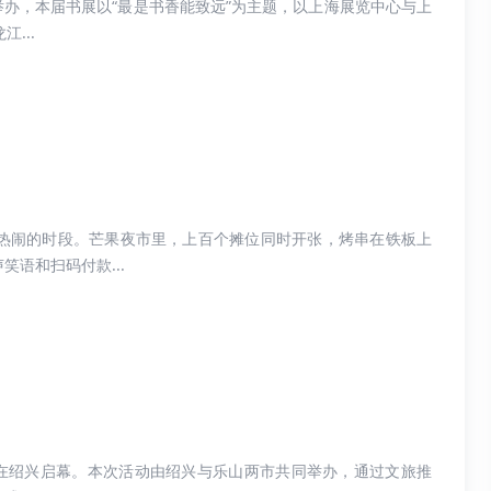
8日举办，本届书展以“最是书香能致远”为主题，以上海展览中心与上
...
热闹的时段。芒果夜市里，上百个摊位同时开张，烤串在铁板上
语和扫码付款...
活动在绍兴启幕。本次活动由绍兴与乐山两市共同举办，通过文旅推