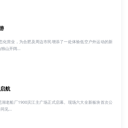
游
态化营业，为合肥及周边市民增添了一处体验低空户外运动的新
山开阔...
级启航
在芜湖老船厂1900滨江主广场正式启幕。现场六大全新板块首次公
见...