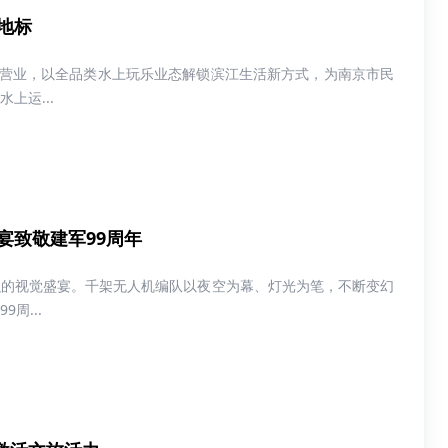
地标
启试营业，以全品类水上玩乐业态解锁滨江生活新方式，为南京市民
上运...
宴致敬建军99周年
融的视觉盛宴。千架无人机编队以夜空为幕、灯光为笔，不断变幻
周...