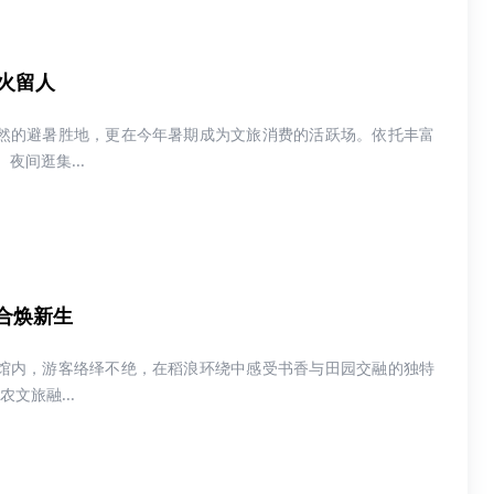
火留人
然的避暑胜地，更在今年暑期成为文旅消费的活跃场。依托丰富
夜间逛集...
合焕新生
馆内，游客络绎不绝，在稻浪环绕中感受书香与田园交融的独特
文旅融...