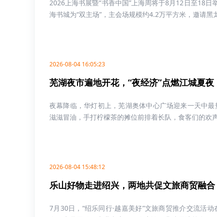
2026上海书展暨“书香中国”上海周将于8月12日至1
海书城为“双主场”，主会场规模约4.2万平方米，邀请黑龙江
2026-08-04 16:05:23
芜湖夜市遍地开花，“夜经济”点燃江城夏夜
夜幕降临，华灯初上，芜湖奥体中心广场迎来一天中最
滋滋冒油，手打柠檬茶的摊位前排着长队，食客们的欢声笑
2026-08-04 15:48:12
乐山好物走进绍兴，两地共促文旅商贸融合
7月30日，“绍乐同行·越嘉美好”文旅商贸推介交流