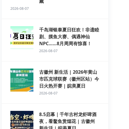
藏
2026-08-07
千岛湖银泰夏日狂欢！非遗睦
剧、摸鱼大赛、偶遇神仙
NPC……8月周周有惊喜！
2026-08-07
古徽州 新生活 | 2026年黄山
市匹克球联赛（徽州区站）今
日火热开赛 | 皖美夏日
2026-08-07
8.5启幕｜千年古村龙虾啤酒
夜，看鳌鱼赏烟花 | 古徽州
新生活 | 皖美夏日