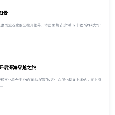
图景
滩旅游度假区拉开帷幕。本届葡萄节以“‘萄’享丰收 ‘乡’约大圩”
开启深海穿越之旅
陛橙文化联合主办的“触探深海”远古生命演化特展上海站，在上海
.