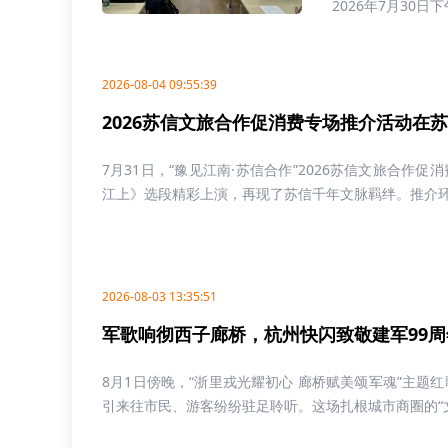
2026年7月30日下
2026-08-04 09:55:39
2026苏信文旅合作促消费专场推介活动在
7月31日，“豫见江南·苏信合作”2026苏信文旅合
江上》选段精彩上演，再现了苏信千年文脉羁绊。推介环节
2026-08-03 13:35:51
军歌响彻西子廊桥，杭州快闪致敬建军99周
8月1日傍晚，“浙里戎光耀初心 廊桥赋美颂军魂”主题
引来往市民、游客纷纷驻足聆听。这场扎根城市商圈的“文艺