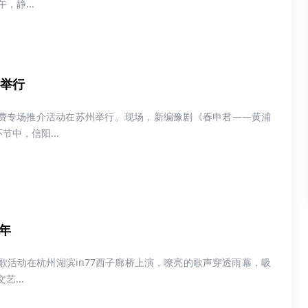
午，静...
苏举行
作促消费专场推介活动在苏州举行。现场，新编豫剧《春申君——黄浦
中，信阳...
年
红歌活动在杭州湖滨in77西子廊桥上演，嘹亮的歌声穿透雨幕，吸
...