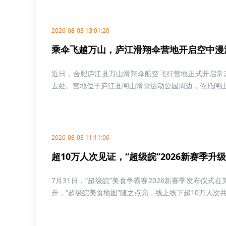
2026-08-03 13:01:20
乘伞飞越万山，庐江滑翔伞营地开启空中漫
近日，合肥庐江县万山滑翔伞航空飞行营地正式开启常
去处。营地位于庐江县闸山滑雪运动公园周边，依托闸山独
2026-08-03 11:11:06
超10万人次见证，“超级皖”2026新赛季升
7月31日，“超级皖”美食争霸赛2026新赛季发布仪式
开，“超级皖美食地图”随之点亮，线上线下超10万人次共同