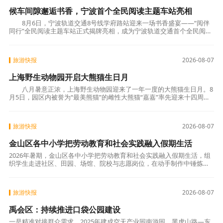
候车间隙邂逅书香，宁波首个全民阅读主题车站亮相
8月6日，宁波轨道交通8号线学府路站迎来一场书香盛宴——“阅伴
同行”全民阅读主题车站正式揭牌亮相，成为宁波轨道交通首个全民阅读
主题车站。此举打破了传统阅读在空间与
旅游快报
2026-08-07
上海野生动物园开启大熊猫生日月
八月暑意正浓，上海野生动物园迎来了一年一度的大熊猫生日月。8
月5日，园区内被誉为“最美熊猫”的雌性大熊猫“嘉嘉”率先迎来十四周岁
生日，园方线上线下同步举行生日庆典。
旅游快报
2026-08-07
金山区各中小学把劳动教育和社会实践融入假期生活
2026年暑期，金山区各中小学把劳动教育和社会实践融入假期生活，组
织学生走进社区、田园、场馆、院校与志愿岗位，在动手制作中锤炼本
领，在职业体验中认识社会，在志愿服务中体悟责任。
旅游快报
2026-08-07
禹会区：持续推进口袋公园建设
一是精准对接群众需求。2025年建成空天产业园南游园、黑虎山路—东