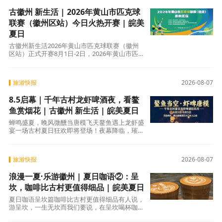
古徽州 新生活 | 2026年黄山市匹克球
联赛（徽州区站）今日火热开赛 | 皖美
夏日
古徽州新生活2026年黄山市匹克球联赛（徽州
区站）正式开赛8月1日-2日，2026年黄山市匹克
球联赛（培训）徽州区站在徽州区体育中心圆满
举办。
旅游快报
2026-08-07
8.5启幕｜千年古村龙虾啤酒夜，看鳌
鱼赏烟花 | 古徽州 新生活 | 皖美夏日
蝉鸣盛夏，晚风微醺当唐模飞天鳌鱼遇上龙虾盛
宴一场古村夏日狂欢即将登场！夜幕降临，璀璨
鳌鱼造型灯光腾空绽放，漫天烟花轮番上演，古
徽派
旅游快报
2026-08-07
浪漫一夏·乐游徽州 | 夏日咖语②：呈
坎，咖啡比古村更值得细品 | 皖美夏日
夏日咖语呈坎篇咖啡比古村更值得细品有人说，
游呈坎，一生无坎而我们要说，在呈坎喝杯咖啡
半日闲情胜过百年当咖啡香飘进古村的钟英街、