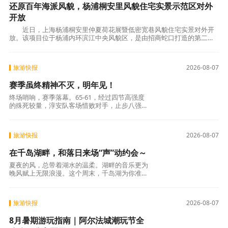
还原百年海派风貌，杨浦桐安里风貌住宅实景示范区对外
开放
近日，上海杨浦桐安里仲夏荷花展暨低密宽巷风貌住宅实景对外开
放。该项目位于杨浦内环滨江中央风貌区，是由招商蛇口打造的第二座
城市更新风貌别墅作品，将里弄风貌与公馆规制
旅游快报
2026-08-07
赛季虽终精神不灭，明年见！
终场哨响，赛季落幕。65-61，经过四节高强度
的殊死较量，淳安队客场惜败对手，止步八强。
今晚，注定是一场艰难的战役。比赛中，双方展
开了近乎肉搏的攻防对决。篮板下的肌肉碰撞、
三分线外的精准对轰、末节时刻
旅游快报
2026-08-07
在千岛湖畔，和落日来场“声”动约会～
夏夜的风，总带着湖水的温柔。湖畔的音乐更为
晚风赋上无限浪漫。这个周末，千岛湖为你准备
了几场不同的音乐邂逅，无需远行，浪漫就在身
边。湖光里·落日音乐会本周五、周六（7.31-
8.1）将再次奉上精彩表演！
旅游快报
2026-08-07
8月暑期游玩指南｜阿尔法城潮玩节全