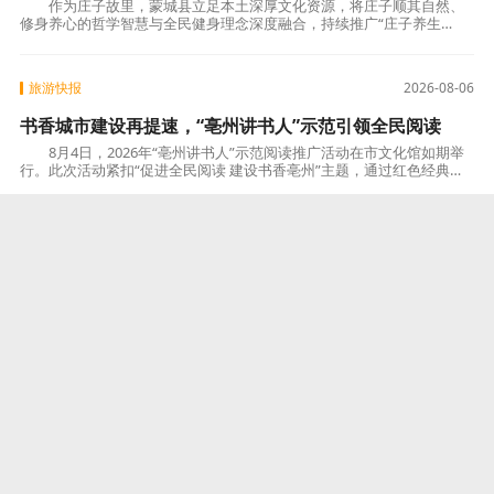
作为庄子故里，蒙城县立足本土深厚文化资源，将庄子顺其自然、
修身养心的哲学智慧与全民健身理念深度融合，持续推广“庄子养生
功”，使其成为展示城市形象、带动文旅发展、传承
旅游快报
2026-08-06
书香城市建设再提速，“亳州讲书人”示范引领全民阅读
8月4日，2026年“亳州讲书人”示范阅读推广活动在市文化馆如期举
行。此次活动紧扣“促进全民阅读 建设书香亳州”主题，通过红色经典诵
读、讲书人示范分享、阅读榜样交流等
旅游快报
2026-08-06
“沿着市界瞰芜湖”走进无为，探访产业脉动与生态人文之
美
7月31日，“沿着市界瞰芜湖·无为站”采风活动在无为市举行。来自芜
湖市作协及无为市文联的成员深入无为经济开发区与蜀山镇，聚焦新能
源、绿色食品、新材料及乡村振兴等领
目的地
2026-08-06
书香润家风 非遗伴成长——市文旅集
团亲子阅读活动成功举行！