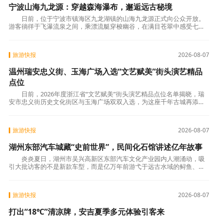
宁波山海九龙源：穿越森海瀑布，邂逅远古秘境
日前，位于宁波市镇海区九龙湖镇的山海九龙源正式向公众开放。
游客徜徉于飞瀑流泉之间，乘漂流艇穿梭幽谷，在满目苍翠中感受七千
年前河姆渡先民的部落遗风，尽享山水野趣。
旅游快报
2026-08-07
温州瑞安忠义街、玉海广场入选“文艺赋美”街头演艺精品
点位
日前，2026年度浙江省“文艺赋美”街头演艺精品点位名单揭晓，瑞
安市忠义街历史文化街区与玉海广场双双入选，为这座千年古城再添两
张省级文化名片。 “文艺赋美”工程自20
旅游快报
2026-08-07
湖州东部汽车城藏“史前世界”，民间化石馆讲述亿年故事
炎炎夏日，湖州市吴兴高新区东部汽车文化产业园内人潮涌动，吸
引大批访客的不是新款车型，而是亿万年前游弋于远古水域的鲟鱼、青
蛙、龙虾和蕨类植物。在汽车城内，一家名为“石
旅游快报
2026-08-07
打出“18℃”清凉牌，安吉夏季多元体验引客来