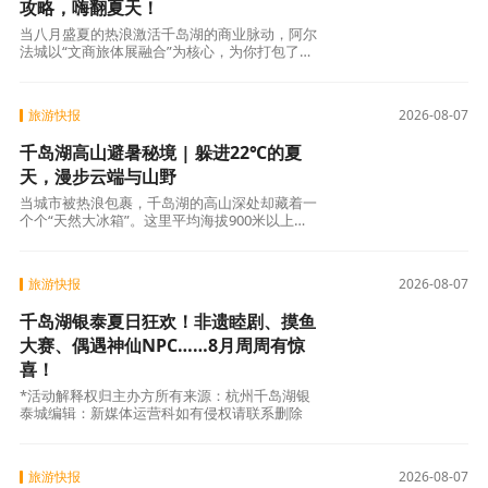
攻略，嗨翻夏天！
当八月盛夏的热浪激活千岛湖的商业脉动，阿尔
法城以“文商旅体展融合”为核心，为你打包了一
整个夏天的精彩——从白天到夜晚，从室内到户
外7大玩法轮番登场，不用远行在家门口就能享
受“微度假”级的夏日体验！夏日
旅游快报
2026-08-07
千岛湖高山避暑秘境 | 躲进22℃的夏
天，漫步云端与山野
当城市被热浪包裹，千岛湖的高山深处却藏着一
个个“天然大冰箱”。这里平均海拔900米以上，
夏夜气温低至18℃，推窗即是云海，入耳皆是蝉
鸣。不想被暑气蒸烤，那么就来千岛湖的四大避
暑秘境，享受清凉惬意的拥抱
旅游快报
2026-08-07
千岛湖银泰夏日狂欢！非遗睦剧、摸鱼
大赛、偶遇神仙NPC……8月周周有惊
喜！
*活动解释权归主办方所有来源：杭州千岛湖银
泰城编辑：新媒体运营科如有侵权请联系删除
旅游快报
2026-08-07