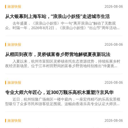
旅游快报
2026-08-06
从大银幕到上海车站，“浪浪山小妖怪”走进城市生活
去年盛夏，《浪浪山小妖怪》中一句“离开浪浪山”触动了无数观
众。时隔一年，2026年8月2日，《浪浪山小妖怪》“出山节”周年活动正
式启幕。活动推出全网二创征集与上海南站IP
旅游快报
2026-08-06
从稻田到夜市，灵桥镇富春彡野营地解锁夏夜新玩法
入夏以来，杭州市富阳区灵桥镇依托生态资源优势，持续拓展乡村
夜经济新场景。位于江丰村田野间的富春彡野营地特别推出“仲夏夜
市”主题活动，有机融合清凉嬉水、美食夜市、音
旅游快报
2026-08-06
专业大师六年匠心，近300万颗乐高积木重塑汴京风华
近日，杭州恒隆广场南区一楼中庭内，一座宏伟精巧的乐高实景模
型吸引了众多市民和游客驻足围观。这幅由香港乐高专业认证大师洪子
健倾力打造的超大型《清明上河图》乐高模型
旅游快报
2026-08-06