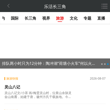

乐活长三角
国内
国际
长三角
视界
旅游
文化
专题
直播
排队两小时只为12分钟：陶冲湖“荷塘小火车”何以火爆出圈?
旅游快报
2026-08-07
灵山八记
灵山八记文/小茶 画/梅雯灵山村，位黄山余脉灵
金山南麓，始建于唐，徽州方氏千载族地。今属
徽州区呈坎镇，列中国传统村落。余本徽州人，
少时灵山有亲，逢年辄往，习其风物，初未知
名。去岁以来，‌其地渐著，浸闻