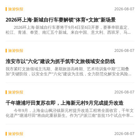
旅游快报
2026-08-07
2026环上海·新城自行车赛解锁“体育+文旅”新场景
2026环上海·新城自行车赛将于9月4日至6日开赛，赛事串联嘉定、
松江、青浦、奉贤、南汇五个新城。来自中国、意大利、西班牙、马来
西亚等12个国家的21支顶尖职业车队齐聚
旅游快报
2026-08-07
淮安市以“六化”建设为抓手筑牢文旅领域安全防线
我市紧盯文旅领域主汛期、暑期旅游高峰期、艺术培训集中期“三期叠
加”关键阶段，以安全生产“六化”建设为主线，全力防范化解安全风险。
一是打造标杆提质增效。以市级文化新三馆为样板，打造可复制、可推
广的文旅安
旅游快报
2026-08-07
千年塘浦圩田复苏在即，上海新元村9月完成提升改造
今年9月，上海金山枫泾镇新元村提升改造工程将全面收官，千年文
化遗产“塘浦圩田”将由此重获新生。作为“沪派江南”首批15个试点中率先
开工的项目，新元村正将这一沪派品牌
旅游快报
2026-08-07