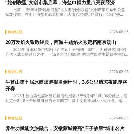
“她创联盟”文创市集启幕，海盐巾帼力量点亮夜经济
日前，“芳华逐梦·她创海盐”北大街“她创联盟”文创市集启幕暨公益
赋能仪式，在浙江海盐县武原街道北大街八棵树街区举行。25个“她
创”文创摊位集中亮相，非遗手作、文创好
旅游快报
2026-08-06
20万发焰火致敬经典，西游主题焰火秀定档南京汤山
2026年适逢86版电视剧《西游记》开播四十周年。为致敬这部陪伴
几代人成长的经典之作，一场名为“焰话西游”的大型西游主题叙事性焰
火秀，正式定档南京江宁汤山，将于8月22日
旅游快报
2026-08-06
牛首山第七届冰酷炫跑报名倒计时，3.6公里清凉夜跑即将
开赛
2026牛首山第七届冰酷炫跑活动报名将于8月6日16时30分截止，活
动定于8月8日全民健身日当天在南京牛首山文化旅游区正式开跑。这场
以清凉夜跑为主题的夏日盛会，进入最后的报
旅游快报
2026-08-06
养生功赋能文旅融合，安徽蒙城擦亮“庄子故里”城市名片