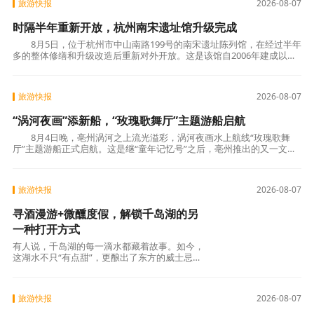
旅游快报
2026-08-07
时隔半年重新开放，杭州南宋遗址馆升级完成
8月5日，位于杭州市中山南路199号的南宋遗址陈列馆，在经过半年
多的整体修缮和升级改造后重新对外开放。这是该馆自2006年建成以来
首次大规模系统性提升，以硬件升级、展陈优
旅游快报
2026-08-07
“涡河夜画”添新船，“玫瑰歌舞厅”主题游船启航
8月4日晚，亳州涡河之上流光溢彩，涡河夜画水上航线“玫瑰歌舞
厅”主题游船正式启航。这是继“童年记忆号”之后，亳州推出的又一文化
主题游船项目，以怀旧复古为底色的沉浸式夜
旅游快报
2026-08-07
寻酒漫游+微醺度假，解锁千岛湖的另
一种打开方式
有人说，千岛湖的每一滴水都藏着故事。如今，
这湖水不只“有点甜”，更酿出了东方的威士忌香
气。这次，小千以“酒”为线索，串起水下古城、
湖上岛屿、山间秘境与市井烟火——带你用一杯
酒的时间，读懂千岛湖。千岛寻
旅游快报
2026-08-07