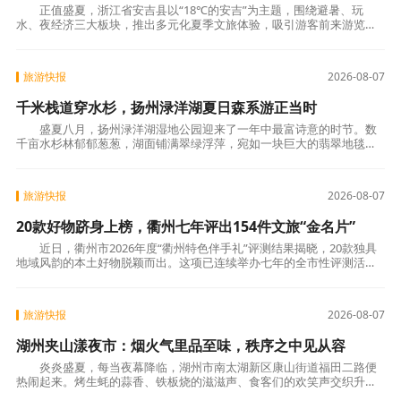
正值盛夏，浙江省安吉县以“18℃的安吉”为主题，围绕避暑、玩
水、夜经济三大板块，推出多元化夏季文旅体验，吸引游客前来游览度
假。 安吉依托得天独厚的生态资源，将“凉资源
旅游快报
2026-08-07
千米栈道穿水杉，扬州渌洋湖夏日森系游正当时
盛夏八月，扬州渌洋湖湿地公园迎来了一年中最富诗意的时节。数
千亩水杉林郁郁葱葱，湖面铺满翠绿浮萍，宛如一块巨大的翡翠地毯。
游客乘一叶小黄船穿行林间，摇桨漫游，在满目苍翠
旅游快报
2026-08-07
20款好物跻身上榜，衢州七年评出154件文旅“金名片”
近日，衢州市2026年度“衢州特色伴手礼”评测结果揭晓，20款独具
地域风韵的本土好物脱颖而出。这项已连续举办七年的全市性评测活
动，累计遴选出市级特色伴手礼154件，其中25件
旅游快报
2026-08-07
湖州夹山漾夜市：烟火气里品至味，秩序之中见从容
炎炎盛夏，每当夜幕降临，湖州市南太湖新区康山街道福田二路便
热闹起来。烤生蚝的蒜香、铁板烧的滋滋声、食客们的欢笑声交织升腾
——夹山漾夜市，这个日均客流过万的“草根夜