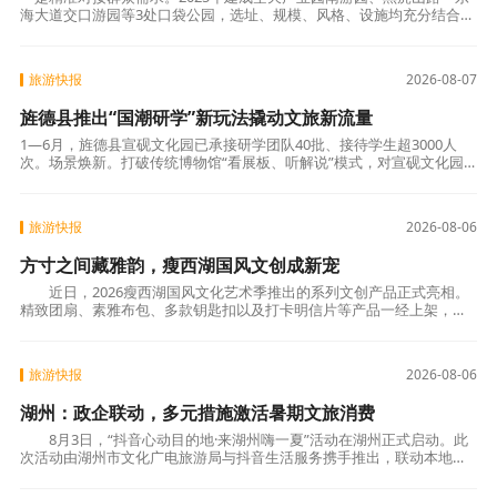
海大道交口游园等3处口袋公园，选址、规模、风格、设施均充分结合周
边社区人口结构，全面落实适老化、适儿化、无障碍标准，群众满意度
高。二是
旅游快报
2026-08-07
旌德县推出“国潮研学”新玩法撬动文旅新流量
1—6月，旌德县宣砚文化园已承接研学团队40批、接待学生超3000人
次。场景焕新。打破传统博物馆“看展板、听解说”模式，对宣砚文化园
进行沉浸式场景升级，通过视觉、触觉、听觉多维联动，让千年砚文
化“可触
旅游快报
2026-08-06
方寸之间藏雅韵，瘦西湖国风文创成新宠
近日，2026瘦西湖国风文化艺术季推出的系列文创产品正式亮相。
精致团扇、素雅布包、多款钥匙扣以及打卡明信片等产品一经上架，便
赢得市民游客的广泛青睐，成为今夏扬州文旅消
旅游快报
2026-08-06
湖州：政企联动，多元措施激活暑期文旅消费
8月3日，“抖音心动目的地·来湖州嗨一夏”活动在湖州正式启动。此
次活动由湖州市文化广电旅游局与抖音生活服务携手推出，联动本地景
区、酒店等商户资源，通过明星达人实地探