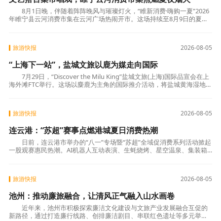
8月1日晚，伴随着阵阵晚风与璀璨灯火，“睢新消费·嗨购一夏”2026
年睢宁县云河消费市集在云河广场热闹开市。这场持续至8月9日的夏夜
盛会由睢宁县委宣传部、县商务局、县文
旅游快报
2026-08-05
“上海下一站”，盐城文旅以鹿为媒走向国际
7月29日，“Discover the Milu King”盐城文旅(上海)国际品宣会在上
海外滩FTC举行。这场以麋鹿为主角的国际推介活动，将盐城黄海湿地的
生态故事带入国际视野，向全球游客发出
旅游快报
2026-08-05
连云港：“苏超”赛事点燃港城夏日消费热潮
日前，连云港市举办的“八一”专场暨“苏超”全域促消费系列活动掀起
一股观赛惠民热潮。AI机器人互动表演、生蚝烧烤、星空温泉、集装箱
网红市集……多元体验齐聚港城，全市
旅游快报
2026-08-05
池州：推动廉旅融合，让清风正气融入山水画卷
近年来，池州市积极探索廉洁文化建设与文旅产业发展融合互促的
新路径，通过打造廉行线路、创排廉洁剧目、串联红色遗址等多元举