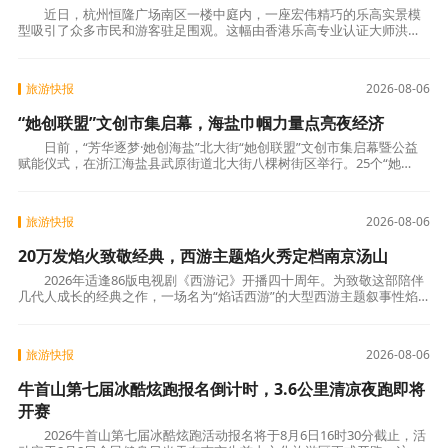
近日，杭州恒隆广场南区一楼中庭内，一座宏伟精巧的乐高实景模
型吸引了众多市民和游客驻足围观。这幅由香港乐高专业认证大师洪子
健倾力打造的超大型《清明上河图》乐高模型
旅游快报
2026-08-06
“她创联盟”文创市集启幕，海盐巾帼力量点亮夜经济
日前，“芳华逐梦·她创海盐”北大街“她创联盟”文创市集启幕暨公益
赋能仪式，在浙江海盐县武原街道北大街八棵树街区举行。25个“她
创”文创摊位集中亮相，非遗手作、文创好
旅游快报
2026-08-06
20万发焰火致敬经典，西游主题焰火秀定档南京汤山
2026年适逢86版电视剧《西游记》开播四十周年。为致敬这部陪伴
几代人成长的经典之作，一场名为“焰话西游”的大型西游主题叙事性焰
火秀，正式定档南京江宁汤山，将于8月22日
旅游快报
2026-08-06
牛首山第七届冰酷炫跑报名倒计时，3.6公里清凉夜跑即将
开赛
2026牛首山第七届冰酷炫跑活动报名将于8月6日16时30分截止，活