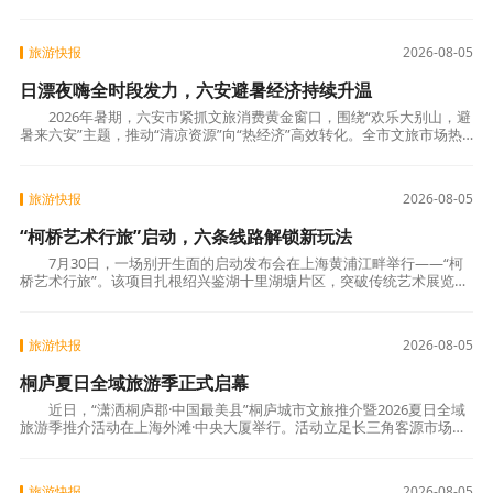
措，让清风正气在行走中深入人心，推动“以文促旅
旅游快报
2026-08-05
日漂夜嗨全时段发力，六安避暑经济持续升温
2026年暑期，六安市紧抓文旅消费黄金窗口，围绕“欢乐大别山，避
暑来六安”主题，推动“清凉资源”向“热经济”高效转化。全市文旅市场热
度持续攀升，交出一份清凉避暑经济的亮眼
旅游快报
2026-08-05
“柯桥艺术行旅”启动，六条线路解锁新玩法
7月30日，一场别开生面的启动发布会在上海黄浦江畔举行——“柯
桥艺术行旅”。该项目扎根绍兴鉴湖十里湖塘片区，突破传统艺术展览的
边界，将“行旅”作为核心体验方式，为长三
旅游快报
2026-08-05
桐庐夏日全域旅游季正式启幕
近日，“潇洒桐庐郡·中国最美县”桐庐城市文旅推介暨2026夏日全域
旅游季推介活动在上海外滩·中央大厦举行。活动立足长三角客源市场，
重磅发布夏日核心文旅IP“戏水王国·
旅游快报
2026-08-05