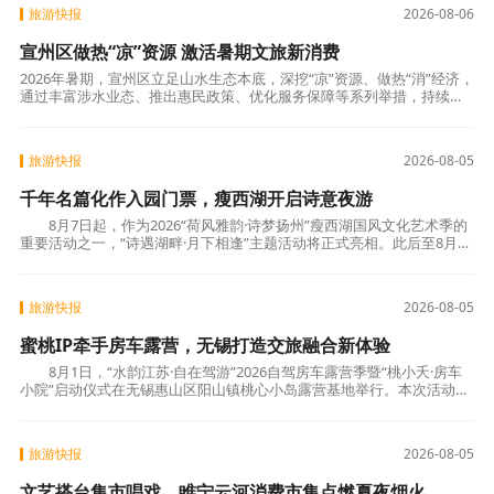
旅游快报
2026-08-06
宣州区做热“凉”资源 激活暑期文旅新消费
2026年暑期，宣州区立足山水生态本底，深挖“凉”资源、做热“消”经济，
通过丰富涉水业态、推出惠民政策、优化服务保障等系列举措，持续激
发夏季文旅消费活力，全区暑期文旅市场呈现供需两旺态势。创新“清
凉”
旅游快报
2026-08-05
千年名篇化作入园门票，瘦西湖开启诗意夜游
8月7日起，作为2026“荷风雅韵·诗梦扬州”瘦西湖国风文化艺术季的
重要活动之一，“诗遇湖畔·月下相逢”主题活动将正式亮相。此后至8月29
日，每周五、周六晚间19:00至20:00，
旅游快报
2026-08-05
蜜桃IP牵手房车露营，无锡打造交旅融合新体验
8月1日，“水韵江苏·自在驾游”2026自驾房车露营季暨“桃小夭·房车
小院”启动仪式在无锡惠山区阳山镇桃心小岛露营基地举行。本次活动由
江苏省文旅厅指导，无锡市文广旅局
旅游快报
2026-08-05
文艺搭台集市唱戏，睢宁云河消费市集点燃夏夜烟火