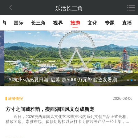

乐活长三角
国内
国际
长三角
视界
旅游
文化
专题
直播
“AI杭州·动感夏日游”启幕 超5000万元补贴激发暑期消费
旅游快报
2026-08-06
方寸之间藏雅韵，瘦西湖国风文创成新宠
近日，2026瘦西湖国风文化艺术季推出的系列文创产品正式亮相。
精致团扇、素雅布包、多款钥匙扣以及打卡明信片等产品一经上架，便
赢得市民游客的广泛青睐，成为今夏扬州文旅消