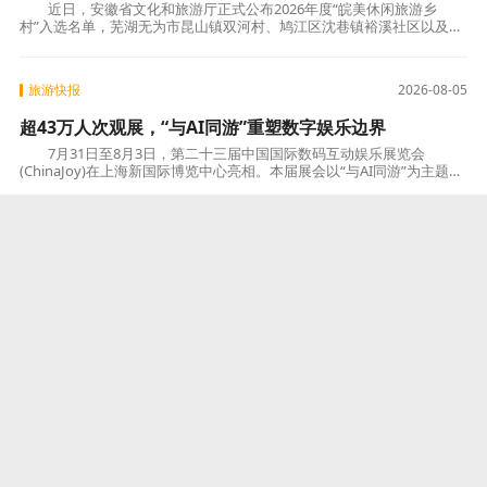
近日，安徽省文化和旅游厅正式公布2026年度“皖美休闲旅游乡
村”入选名单，芜湖无为市昆山镇双河村、鸠江区沈巷镇裕溪社区以及繁
昌区平铺镇茶冲片区上榜。至此，芜湖全市累计
旅游快报
2026-08-05
超43万人次观展，“与AI同游”重塑数字娱乐边界
7月31日至8月3日，第二十三届中国国际数码互动娱乐展览会
(ChinaJoy)在上海新国际博览中心亮相。本届展会以“与AI同游”为主题，
总展览面积超14万平方米，汇聚全球39个国家和
旅游快报
2026-08-05
盘城葡萄“进城赶集”：江北首届盛夏葡萄市集圆满收官
7月31日至8月2日，南京江北新区盘城街道携手龙湖南京江北天街打
造的江北首届盛夏葡萄市集圆满举行。这场集鲜果品鉴、趣味互动、特
色美食、晚风音乐于一体的夏日盛会，将田
旅游快报
2026-08-05
大校场跑道再“起飞”，夏日生活节点燃南京夜
8月2日，南京南部新城秦淮湾·城市文化客厅内人流如织，“领航之夏
·南得有你”2026南部新城首届夏日生活节正式拉开帷幕。这片曾见证中
国航空百年风云的土地，正以“城市文化