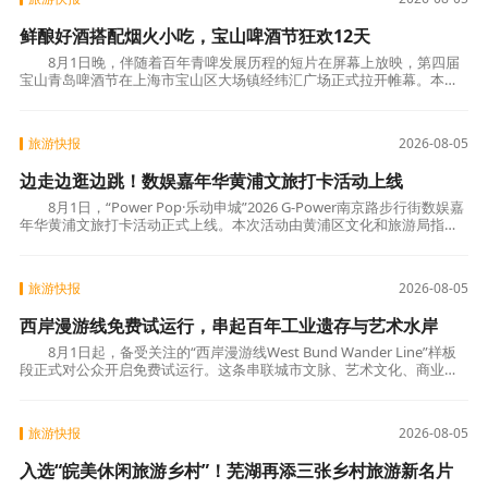
鲜酿好酒搭配烟火小吃，宝山啤酒节狂欢12天
8月1日晚，伴随着百年青啤发展历程的短片在屏幕上放映，第四届
宝山青岛啤酒节在上海市宝山区大场镇经纬汇广场正式拉开帷幕。本届
啤酒节以“欢聚大场 干杯世界”为主题，持续
旅游快报
2026-08-05
边走边逛边跳！数娱嘉年华黄浦文旅打卡活动上线
8月1日，“Power Pop·乐动申城”2026 G-Power南京路步行街数娱嘉
年华黄浦文旅打卡活动正式上线。本次活动由黄浦区文化和旅游局指
导、黄浦区旅游公共服务中心主办，将持续
旅游快报
2026-08-05
西岸漫游线免费试运行，串起百年工业遗存与艺术水岸
8月1日起，备受关注的“西岸漫游线West Bund Wander Line”样板
段正式对公众开启免费试运行。这条串联城市文脉、艺术文化、商业消
费与生态自然的文旅专线，以沉浸式水岸漫
旅游快报
2026-08-05
入选“皖美休闲旅游乡村”！芜湖再添三张乡村旅游新名片