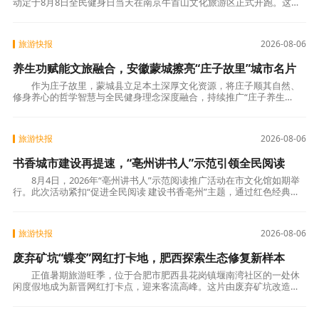
动定于8月8日全民健身日当天在南京牛首山文化旅游区正式开跑。这场
以清凉夜跑为主题的夏日盛会，进入最后的报
旅游快报
2026-08-06
养生功赋能文旅融合，安徽蒙城擦亮“庄子故里”城市名片
作为庄子故里，蒙城县立足本土深厚文化资源，将庄子顺其自然、
修身养心的哲学智慧与全民健身理念深度融合，持续推广“庄子养生
功”，使其成为展示城市形象、带动文旅发展、传承
旅游快报
2026-08-06
书香城市建设再提速，“亳州讲书人”示范引领全民阅读
8月4日，2026年“亳州讲书人”示范阅读推广活动在市文化馆如期举
行。此次活动紧扣“促进全民阅读 建设书香亳州”主题，通过红色经典诵
读、讲书人示范分享、阅读榜样交流等
旅游快报
2026-08-06
废弃矿坑“蝶变”网红打卡地，肥西探索生态修复新样本
正值暑期旅游旺季，位于合肥市肥西县花岗镇堰南湾社区的一处休
闲度假地成为新晋网红打卡点，迎来客流高峰。这片由废弃矿坑改造而
成的文旅空间，吸引众多游客前来体验野外露营