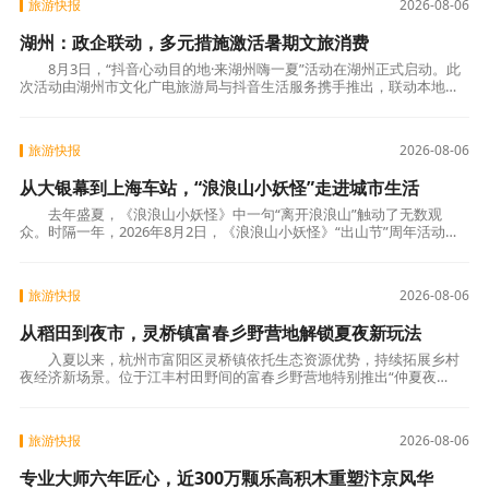
旅游快报
2026-08-06
湖州：政企联动，多元措施激活暑期文旅消费
8月3日，“抖音心动目的地·来湖州嗨一夏”活动在湖州正式启动。此
次活动由湖州市文化广电旅游局与抖音生活服务携手推出，联动本地景
区、酒店等商户资源，通过明星达人实地探
旅游快报
2026-08-06
从大银幕到上海车站，“浪浪山小妖怪”走进城市生活
去年盛夏，《浪浪山小妖怪》中一句“离开浪浪山”触动了无数观
众。时隔一年，2026年8月2日，《浪浪山小妖怪》“出山节”周年活动正
式启幕。活动推出全网二创征集与上海南站IP
旅游快报
2026-08-06
从稻田到夜市，灵桥镇富春彡野营地解锁夏夜新玩法
入夏以来，杭州市富阳区灵桥镇依托生态资源优势，持续拓展乡村
夜经济新场景。位于江丰村田野间的富春彡野营地特别推出“仲夏夜
市”主题活动，有机融合清凉嬉水、美食夜市、音
旅游快报
2026-08-06
专业大师六年匠心，近300万颗乐高积木重塑汴京风华