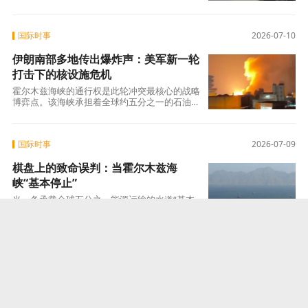
提；而德国“战斧”采购本身，则正在成为改写
国际时事
2026-07-10
伊朗南部多地传出爆炸声：美军新一轮
打击下的核设施危机
霍尔木兹海峡的通行权是此轮冲突最核心的战略
博弈点。该海峡承担着全球约五分之一的石油运
输任务，其战略价值无需赘言。自2月28日
国际时事
2026-07-09
棋盘上的致命误判：当霍尔木兹海
峡“基本停止”
当一条承载全球五分之一能源运输的水道“基本
停止”时，这不仅是一场美伊之间的博弈，更是
对全球能源秩序、航运安全与国际危机管理机
国际时事
2026-07-08
西进2500公里：乌克兰无人机奔袭西
伯利亚，俄最大炼油厂遭创
7月6日的袭击已远非一次单纯的战术报复，而是