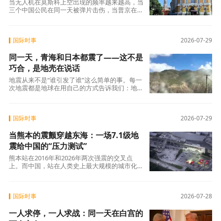
当无人机在莫斯科上空出现的频率越来越高，当
三个中国公民在同一天被弹片击伤，当普京在同
一个日子签下免签令——这些事实并置在一起，
构成了一道不需要标准答案的追问：我们到底在
鼓励人们去一个什么样的地方？这个问题不针对
国际时事
2026-07-29
任何人，也不否定任何政策。它只是问给每一个
打算“说走就走”的人：出发之前，你清楚自己要
同一天，青海和日本都震了——这不是
去的是哪里吗?
巧合，是地壳在说话
地震从来不是“谁引发了谁”这么简单的事。每一
次地震都是地球在用自己的方式告诉我们：地壳
是活的，断裂带是会动的，能量是要释放的。人
类能做的，不是追问千里之外的“传染”，而是看
清自家脚下的断层——哪里还在蓄力，哪里刚刚
国际时事
2026-07-29
动过，以及，那些“还没动完”的部分，什么时候
会动。
当熊本的震颤穿越东海：一场7.1级地
震给中国的“压力测试”
熊本站在2016年和2026年两次强震的交叉点
上。而中国，站在人类史上最大规模的城市化进
程与全球最活跃地震带的双重交叉点上。这两条
线何时交汇，从来不是“会不会”的问题，而
是“什么时候”的问题。
国际时事
2026-07-28
一人求停，一人求战：同一天在白宫的