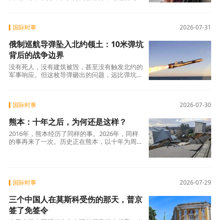
关。
国际时事
2026-07-31
俄制巡航导弹坠入北约领土：10米弹坑
背后的战争边界
没有死人，没有建筑被毁，甚至没有触发北约的
军事响应。但这枚导弹砸出的问题，远比弹坑更
深：当一个核大国的战略武器可以“意外”落入北
约领土，而除了谴责之外几乎无力改变什么——
这个世界还剩下多少安全？
国际时事
2026-07-30
熊本：十年之后，为何还是这样？
2016年，熊本经历了同样的事。2026年，同样
的事再来了一次。历史正在熊本，以十年为周期
重演。而每一次重演，代价都是人命。问题是：
下一次，还要等多久？
国际时事
2026-07-29
三个中国人在莫斯科受伤的那天，普京
签了免签令