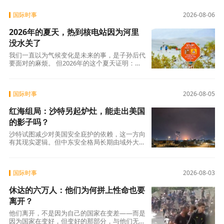
是法国人数十年来积攒的怨气。大约四分之三的
法国人每周至少接到一个营销电话，消费者协会
国际时事
2026-08-06
UFC-Que Choisir的调查更扎心：97%的法国人
对推销电话感到“厌烦”，超过三分之一的人说每
2026年的夏天，热到核电站因为河里
天都会在手机上接到此类电话。可以说，全法国
几乎找不到一个没被骚扰电话烦过的人。
没水关了
我们一直以为气候变化是未来的事，是子孙后代
要面对的麻烦。 但2026年的这个夏天证明：未
来已经来了。在意大利，一个木匠死在屋顶上。
在匈牙利，一条大河干到见底。在西班牙，32万
人跑在火前面。在韩国，一个年轻人说室外没法
国际时事
2026-08-05
待了。
红海组局：沙特另起炉灶，能走出美国
的影子吗？
沙特试图减少对美国安全庇护的依赖，这一方向
有其现实逻辑。但中东安全格局长期由域外大国
博弈、代理人冲突与地区内部裂痕共同塑造，并
非任何单一国家可以独自重构。 红海联盟的成
立，是沙特在这盘大棋上落下的重要一子，但远
国际时事
2026-08-03
非终局。
休达的六万人：他们为何拼上性命也要
离开？
他们离开，不是因为自己的国家在变差——而是
因为国家在变好，但变好的那部分，与他们无