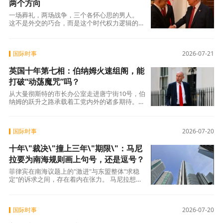
两个方向
一场葬礼，两场战争，三个各怀心思的男人。
这不是外交的巧合，而是这个时代权力逻辑的缩
影——在一个超级大国的椭圆形办公室里，两场
战争的走向被放在同一天的两个会议里，由同一
个人分别裁决。而这个人，刚刚对其中一场按下
国际时事
2026-07-21
了暂停键。
英国十年第七相：伯纳姆火速组阁，能
打破“动荡魔咒”吗？
从大曼彻斯特的市长办公室走进唐宁街10号，伯
纳姆的跃升之路承载着工党内外的诸多期待。他
在就职演说中承诺 “让英国人重获希望”
国际时事
2026-07-20
十年\"裁决\"撞上三年\"期限\"：马尼
拉要为南海规则画上句号，还是逗号？
菲律宾在南海议题上的"激进"与东盟整体"求稳
定"的诉求之间，存在着内在张力。 马尼拉想利
用主席国身份将南海议题推到聚光灯下，而大
国际时事
2026-07-20