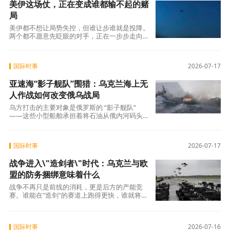
美伊这场仗，正在变成谁都输不起的赌
局
美伊都不想让局势失控，但谁让步谁就是投降。
两个都不愿意先眨眼的对手，正在一步步走向谁
都不想看到的结局。田纳西大学的伊朗安全问
国际时事
2026-07-17
亚速海“影子舰队”围猎：乌克兰海上无
人作战如何改变俄乌战局
乌方打击的主要对象是俄罗斯的 “影子舰队”
——这些小型船舶承担着将石油从俄内河码头转
运至黑海大型远洋油轮的任务，同时负责港
国际时事
2026-07-17
战争进入\"造剑者\"时代：乌克兰与欧
盟的防务捆绑意味着什么
战争不再只是前线的消耗，更是后方的产能竞
赛。谁能在"造剑"的赛道上跑得更快，谁就将在
最终的谈判桌上拥有更多筹码。 而在这场竞赛
国际时事
2026-07-16