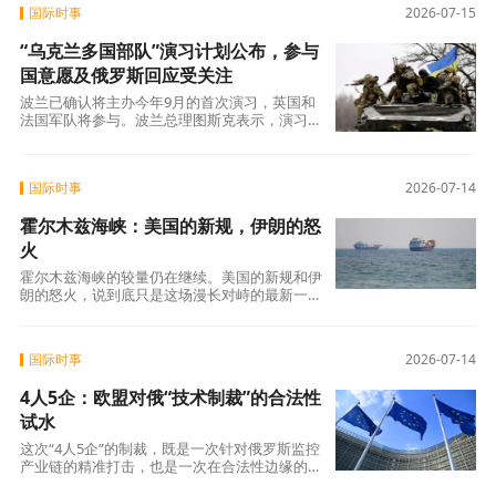
国际时事
2026-07-15
“乌克兰多国部队”演习计划公布，参与
国意愿及俄罗斯回应受关注
波兰已确认将主办今年9月的首次演习，英国和
法国军队将参与。波兰总理图斯克表示，演习旨
在为联盟提供“对乌克兰以及整个地区的具体
国际时事
2026-07-14
霍尔木兹海峡：美国的新规，伊朗的怒
火
霍尔木兹海峡的较量仍在继续。美国的新规和伊
朗的怒火，说到底只是这场漫长对峙的最新一
幕。接下来会发生什么，不取决于谁的嗓门更大
国际时事
2026-07-14
4人5企：欧盟对俄“技术制裁”的合法性
试水
这次“4人5企”的制裁，既是一次针对俄罗斯监控
产业链的精准打击，也是一次在合法性边缘的试
探。它开启了欧盟对俄“产业链制裁”的新