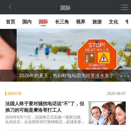

国际
首页
国内
国际
长三角
视界
旅游
文化
专
2026年的夏天，热到核电站因为河里没水关了
国际时事
2026-08-07
法国人终于要对骚扰电话说“不”了，但
挨刀的可能是摩洛哥打工人
2026年8月11日，法国将正式实施一项新法规。
从此往后，企业想给你打推销电话，必须先拿到
你的明确同意。这个看似简单的规则变动，背后