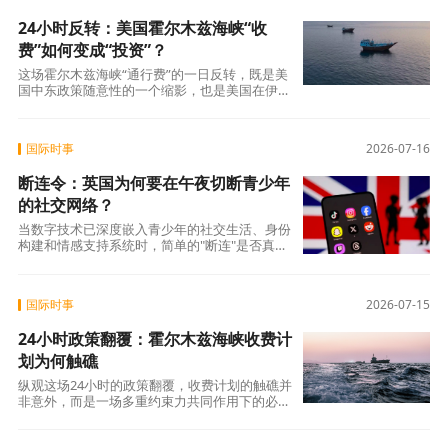
24小时反转：美国霍尔木兹海峡“收
费”如何变成“投资”？
这场霍尔木兹海峡“通行费”的一日反转，既是美
国中东政策随意性的一个缩影，也是美国在伊朗
问题上战略困境的集中体现。 从自封“海
国际时事
2026-07-16
断连令：英国为何要在午夜切断青少年
的社交网络？
当数字技术已深度嵌入青少年的社交生活、身份
构建和情感支持系统时，简单的"断连"是否真的
能带来"更健康的童年"?还是说，我们需要的
国际时事
2026-07-15
24小时政策翻覆：霍尔木兹海峡收费计
划为何触礁
纵观这场24小时的政策翻覆，收费计划的触礁并
非意外，而是一场多重约束力共同作用下的必然
结局。 国际法的刚性格局不容动摇，全球能源