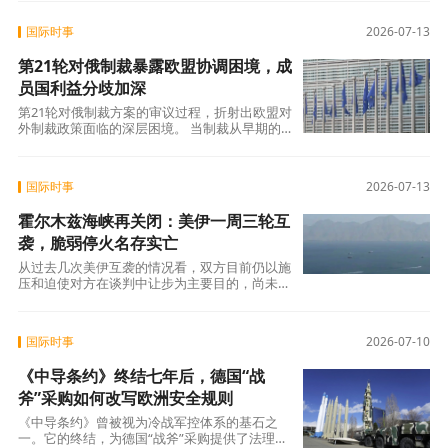
国际时事
2026-07-13
第21轮对俄制裁暴露欧盟协调困境，成
员国利益分歧加深
第21轮对俄制裁方案的审议过程，折射出欧盟对
外制裁政策面临的深层困境。 当制裁从早期的
金融、奢侈品等“低痛”领域逐步扩展到能
国际时事
2026-07-13
霍尔木兹海峡再关闭：美伊一周三轮互
袭，脆弱停火名存实亡
从过去几次美伊互袭的情况看，双方目前仍以施
压和迫使对方在谈判中让步为主要目的，尚未回
归全面战争。美军本周的对伊打击在规模和范
国际时事
2026-07-10
《中导条约》终结七年后，德国“战
斧”采购如何改写欧洲安全规则
《中导条约》曾被视为冷战军控体系的基石之
一。它的终结，为德国“战斧”采购提供了法理前