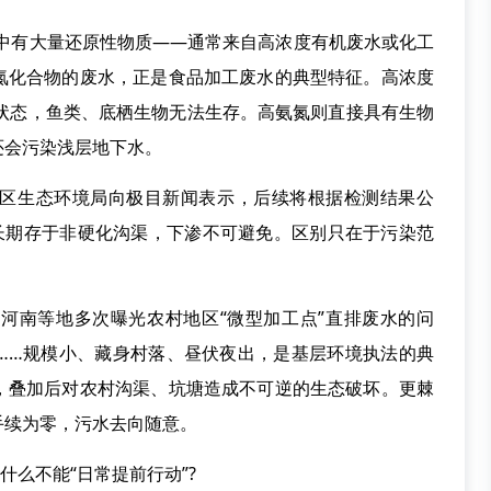
中有大量还原性物质——通常来自高浓度有机废水或化工
氮化合物的废水，正是食品加工废水的典型特征。高浓度
氧状态，鱼类、底栖生物无法生存。高氨氮则直接具有生物
还会污染浅层地下水。
生态环境局向极目新闻表示，后续将根据检测结果公
长期存于非硬化沟渠，下渗不可避免。区别只在于污染范
南等地多次曝光农村地区“微型加工点”直排废水的问
……规模小、藏身村落、昼伏夜出，是基层环境执法的典
，叠加后对农村沟渠、坑塘造成不可逆的生态破坏。更棘
手续为零，污水去向随意。
么不能“日常提前行动”?