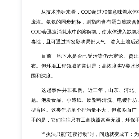
从技术指标来看，COD超过70倍意味着水体
废液。氨氮的同步超标，则指向含有蛋白质或含
COD会迅速消耗水中的溶解氧，使水体进入缺
毒性，且可通过挥发影响局部大气，渗入土壤后
目前，地下水是否已受污染仍无定论。贾汪区
布。但环境工程领域的常识是：高浓度劣Ⅴ类水
围和深度。
这起事件并非孤例。近三年，山东、河北、河
题。泡发食品、小造纸、废塑料清洗、电镀作坊
型盲区。这类作坊单个排污量不大，但点多面广
手的是，它们往往只有工商执照甚至无照，环保
当执法只能“连夜行动”时，问题就变成了：为什