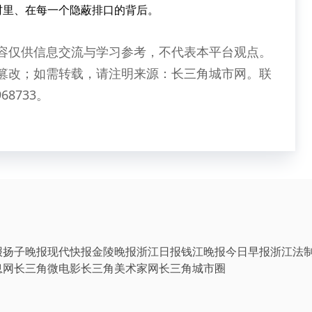
里、在每一个隐蔽排口的背后。
容仅供信息交流与学习参考，不代表本平台观点。
篡改；如需转载，请注明来源：长三角城市网。联
68733。
报
扬子晚报
现代快报
金陵晚报
浙江日报
钱江晚报
今日早报
浙江法
息网
长三角微电影
长三角美术家网
长三角城市圈