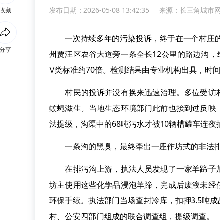
发布日期：2026-05-08 13:42:35
来源：
长三角城市
收藏
一次持续多年的污染投诉，终于在一个村庄的臭
分享
州贾汪区农谷大道旁一条全长12公里的路边沟，
Ⅴ类标准约70倍。检测结果由专业机构出具，时
村民的投诉并没有换来迅速治理。多位受访村
蚊蝇滋生。当地生态环境部门此前也接到过反映
法提级，沟渠中的68吨污水才被10辆槽罐车连夜
一条沟的黑臭，最终牵出一座作坊式的非法排
在排污沟上游，执法人员发现了一家羊蹄子加
坊主使用这些化学品浸泡羊蹄，完成后废液未经
环保手续。执法部门当场查封冷库，扣押3.5吨
村、公安四部门组成的联合调查组，提级调查。