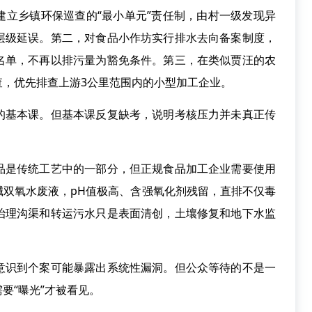
乡镇环保巡查的“最小单元”责任制，由村一级发现异
层级延误。第二，对食品小作坊实行排水去向备案制度，
名单，不再以排污量为豁免条件。第三，在类似贾汪的农
查，优先排查上游3公里范围内的小型加工企业。
基本课。但基本课反复缺考，说明考核压力并未真正传
是传统工艺中的一部分，但正规食品加工企业需要使用
碱双氧水废液，pH值极高、含强氧化剂残留，直排不仅毒
治理沟渠和转运污水只是表面清创，土壤修复和地下水监
识到个案可能暴露出系统性漏洞。但公众等待的不是一
要“曝光”才被看见。