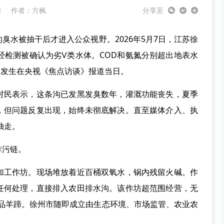
网
作者：
方枫
分享至
水被抽干后才进入公众视野。2026年5月7日，江苏徐
经检测被确认为劣Ⅴ类水体。COD和氨氮分别超出地表水
间发生在央视《焦点访谈》报道当日。
民表示，这条沟已发黑发臭数年，灌溉功能丧失，夏季
，但问题反复出现，始终未彻底解决。直至媒体介入、执
抽走。
污链。
工作坊。现场堆放着近百桶双氧水，锅内残留火碱。作
任何处理，直接排入农田排水沟。该作坊超范围经营，无
成品羊蹄。徐州市随即成立由生态环境、市场监管、农业农