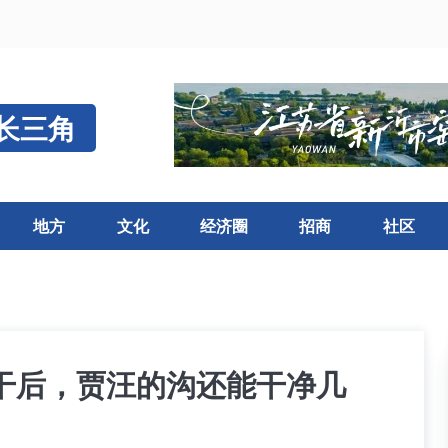
长三角
地方
文化
经济圈
招商
社区
干后，贾汪的沟还能干净几