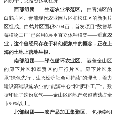
约60个，总投资达40亿元。
西部组团——生态农业示范区。
由青浦区的
白鹤片区、青浦现代农业园片区和松江区的新浜片
区组成。白鹤片区面积3104亩，首发项目"数智草
莓植物工厂"已采用8层垂直立体种植架——
垂直农
业，这个曾经只存在于科幻想象中的概念，正在上
海的土地上落地生根。
南部组团——绿色循环农业区。
涵盖金山区
的廊下片区和奉贤区的庄行片区。廊下片区秉
承"绿色先行，生态经济社会可持续"的理念，着力
建设高端设施农业的"能源中心"和"肥料工厂"。数
据印证了这份底气——金山区的地产双孢蘑菇占全
市90%以上。
北部组团——农产品加工集聚区。
包括崇明