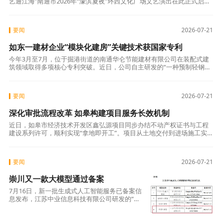
艺通江海”南通市2026年“濠滨夏夜”环西文化广场文艺演出在此正式启
幕。作为南通持续数十年打造的群众文
要闻
2026-07-21
如东一建材企业“模块化建房”关键技术获国家专利
今年3月至7月，位于掘港街道的南通华仑节能建材有限公司在装配式建
筑领域取得多项核心专利突破。近日，公司自主研发的“一种预制轻钢墙
板及模块房”“一种快拆式预制梁柱锁扣连接装置”“一种混凝土梁预制模
具”
要闻
2026-07-21
深化审批流程改革 如皋构建项目服务长效机制
近日，如皋市经济技术开发区鑫弘源项目同步办结不动产权证书与工程
建设系列许可，顺利实现“拿地即开工”。项目从土地交付到进场施工实
现无缝衔接，有效压缩审批等待周期，为区域新能源产业布局夯实发展
支撑。 鑫
要闻
2026-07-21
崇川又一款大模型通过备案
7月16日，新一批生成式人工智能服务已备案信
息发布，江苏中业信息科技有限公司研发的“青
鸾大模型”位列其中。 截至目前，全区累计已