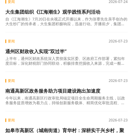
要闻
2026-07-24
大生集团组织《江海潮生》观学践悟系列活动
自《江海潮生》7月20日在央视正式开播以来，作为张謇先生亲手创办的
大生纱厂的传承者，大生集团积极响应，迅速行动。开播前夕，集团通
过公众号进行剧集预热宣传；开播首日，组织职工代表参加南通市线下
观影会，
要闻
2026-07-23
通州区财政收入实现“双过半”
上半年，通州区财政系统深入贯彻落实区委、区政府工作部署，紧扣年
度目标，深化财税部门协同联动，积极排查挖掘收入来源，完成一般公
共预算收入44.7亿元，完成全年目标的53.5%，同比增长2.0%。其中，
要闻
2026-07-23
南通高新区政务服务助力项目建设跑出加速度
今年以来，南通高新区行政审批局锚定项目全生命周期服务主线，以政
务服务提质增效为着力点，持续创新服务载体、精简优化审批流程、纵
深推进制度改革，打出一套助企纾困、提速发展的政务服务“组合拳”
——通过精准
要闻
2026-07-23
如皋市高新区（城南街道）育华村：深耕实干兴乡村，聚