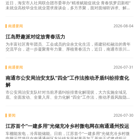
近日，海安市人社局联合团市委举办“精准赋能促就业 青春筑梦启新程”
未就业高校毕业生就业需求座谈会，多方齐聚，面对面倾听诉求、解读
政策、对接岗位。 座谈会上，氛围务实热烈。学生代表结合自身求职经
历，坦
南通要闻
2026-08-04
江岛野趣派对绽放青春活力
为丰富社区青年团员、工会成员的业余文化生活，搭建轻松融洽的青年
交流平台，进一步凝聚青年力量、厚植青春活力，近日，南通市崇川区
文峰街道果园村社区在开沙岛草坪区域成功举办“筑梦文峰·π动青春——
江岛野趣
南通要闻
2026-07-31
南通市公安局治安支队“四全”工作法推动矛盾纠纷排查化
解
市公安局治安支队针对当前矛盾纠纷排查化解现状，大力实施全域见
底、全面发动、全量入库、全力化解 “四全”工作法，推动矛盾风险隐患
大排查大起底大化解。 一是全域见底。坚持“大数据+铁脚板”，聚焦
“人、地
要闻
2026-07-30
江苏首个“一建多用”光储充冷乡村微电网在南通通州投运
车棚能发电，冷库能储能。日前，江苏首个“一建多用”光储充冷乡村微
电网示范项目在南通通州区东社镇东平村果蔬加工基地正式建成投运，