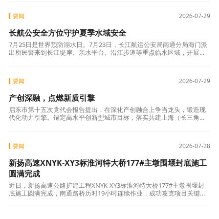
人民群众学车
要闻
2026-07-29
长航公安全方位守护夏季水域安全
7月25日是世界预防溺水日。7月23日，长江航运公安局南通分局海门派
出所民警来到长江堤岸、亲水平台、沿江步道等重点临水区域，开展防
溺水专项宣传劝导，现场演示救生圈、救生绳等应急器材使用方法，并
结合长
要闻
2026-07-29
产创深融，点燃新质引擎
启东市第十五次党代会报告提出，在深化产创融合上争当龙头，锻造现
代化动力引擎。锚定高水平创新型城市目标，落实共建上海（长三角）
国际科技创新中心江苏行动方案，推动创新链、产业链、资金链、人才
链“四链”深
要闻
2026-07-28
新扬高速XNYK-XY3标淮河特大桥177#主墩围堰封底施工
圆满完成
近日，新扬高速公路扩建工程XNYK-XY3标淮河特大桥177#主墩围堰封
底施工圆满完成，南通路桥历时19小时连续作业，成功攻克项目关键水
下施工节点。 淮河特大桥作为新扬高速扩建工程的重点控制性工程，