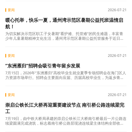
要闻
2026-07-21
暖心托举，快乐一夏，通州湾示范区暑期公益托班温情启
航！
为切实解决示范区职工子女暑期“看护难、托管难”的民生难题，丰富青
少年儿童暑期精神文化生活，通州湾示范区暑期公益托管服务于近日正
式开班，以公益之力守护少年成长，让孩子们度过一个安全、充实、快
乐、有意义
要闻
2026-07-21
“东洲雁归”招聘会吸引青年留乡发展
7月15日，2026年“东洲雁归”高校毕业生就业夏季专场招聘会在海门区人
力资源市场举行。招聘会主要面向应届、历届高校毕业生，为返乡青年
搭建家门口的就业平台。 招聘会聚集了我区重点产业与优质企业，搭建
要闻
2026-07-21
崇启公铁长江大桥再迎重要建设节点 南引桥公路连续梁完
工
7月19日，由中铁大桥局承建的崇启公铁长江大桥南引桥最后一片公路连
续梁圆满完成浇筑，标志着南引桥公路层现浇连续梁主体结构全部收
官，为后续桥面系施工及全线贯通奠定坚实基础。 最后一片梁体长度