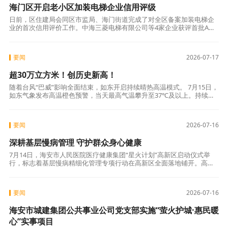
海门区开启老小区加装电梯企业信用评级
日前，区住建局会同区市监局、海门街道完成了对全区备案加装电梯企
业的首次信用评价工作。中海三菱电梯有限公司等4家企业获评首批A级
信用优秀企业。 本次评价对象为在海门区备案的既有多层住宅加装电梯
企业，共
要闻
2026-07-17
超30万立方米！创历史新高！
随着台风“巴威”影响全面结束，如东开启持续晴热高温模式。 7月15日，
如东气象发布高温橙色预警，当天最高气温攀升至37℃及以上。持续高
温的“炙烤”下，居民生活用水和企业生产用水需求大幅攀升。从如东产
要闻
2026-07-16
深耕基层慢病管理 守护群众身心健康
7月14日，海安市人民医院医疗健康集团“星火计划”高新区启动仪式举
行，标志着基层慢病精细化管理专项行动在高新区全面落地铺开。高新
区、市卫健委相关负责人，市人民医院、街道、村居、基层卫生站点相
关人员，
要闻
2026-07-16
海安市城建集团公共事业公司党支部实施“萤火护城·惠民暖
心”实事项目