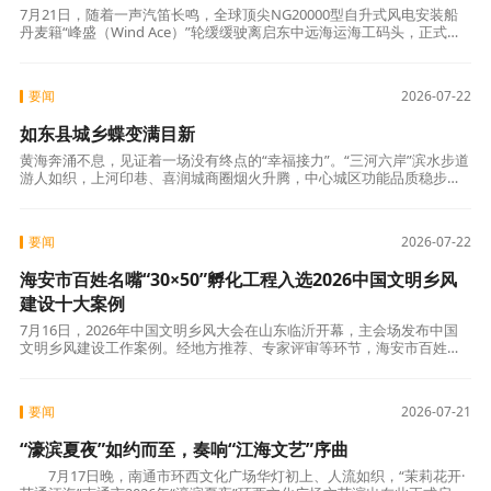
7月21日，随着一声汽笛长鸣，全球顶尖NG20000型自升式风电安装船
丹麦籍“峰盛（Wind Ace）”轮缓缓驶离启东中远海运海工码头，正式交
付启航。这艘代表当今世界风电安装领域最高技术水平的“大力
要闻
2026-07-22
如东县城乡蝶变满目新
黄海奔涌不息，见证着一场没有终点的“幸福接力”。“三河六岸”滨水步道
游人如织，上河印巷、喜润城商圈烟火升腾，中心城区功能品质稳步提
升；广袤田畴间稻浪起伏、大棚盈翠，乡村振兴底色愈发鲜亮；洋吕铁
路、洋
要闻
2026-07-22
海安市百姓名嘴“30×50”孵化工程入选2026中国文明乡风
建设十大案例
7月16日，2026年中国文明乡风大会在山东临沂开幕，主会场发布中国
文明乡风建设工作案例。经地方推荐、专家评审等环节，海安市百姓名
嘴“30×50”孵化工程从全国32个候选案例中脱颖而出，入选中国文明
要闻
2026-07-21
“濠滨夏夜”如约而至，奏响“江海文艺”序曲
7月17日晚，南通市环西文化广场华灯初上、人流如织，“茉莉花开·