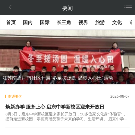

要闻
首页
国内
国际
长三角
视界
旅游
文化
专
江苏南通厂南社区开展“冬至搓汤圆 温暖入心田”活动
南通要闻
2026-08-07
焕新办学 服务上心 启东中学新校区迎来开放日
8月5日，启东中学新校区迎来家长开放日，50多位家长化身“体验官”，
提前走进新校园，零距离感受孩子未来的学习、生活环境。 启东中学新
校区坐落于惠阳路东侧、新安江路北侧、黄山路西侧、钱塘江路南侧，
总建