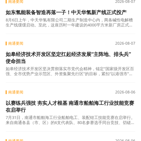
南通要闻
2026-08-07
如东氢能装备智造再落一子！中天华氢新产线正式投产
8月6日上午，中天华氢有限公司二期生产制造中心内，两条碱性电解槽
生产线缓缓启动。至此，这座历时一年建设的4000平方米新厂房正式投
入使用，公司制氢装备年产能跃升至1GW。 中天华氢由江苏中天科技股
份
南通要闻
2026-08-07
如皋经济技术开发区坚定扛起经济发展“主阵地、排头兵”
使命担当
如皋经济技术开发区坚决贯彻落实市党代会精神，锚定“国家级开发区百
强、全市优势产业示范区、外资集聚先行区”的目标，紧扣“以港强市”战
略，以“拼抢实干、奋勇争先”的姿态，坚定扛起经济发展“主阵地、排头
兵
南通要闻
2026-08-06
以赛练兵强技 夯实人才根基 南通市船舶海工行业技能竞赛
在启举行
7月31日，南通市船舶海工行业船舶电工、装配钳工技能竞赛在启举行。
来自南通各县（市、区）的6支代表队、80名参赛选手同台竞技、切磋技
艺，以精湛技能展现产业工匠风采，助力南通船舶海工产业高质量发
展。
南通要闻
2026-08-06