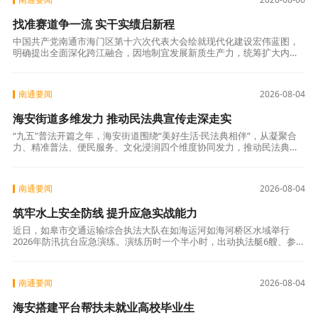
找准赛道争一流 实干实绩启新程
中国共产党南通市海门区第十六次代表大会绘就现代化建设宏伟蓝图，
明确提出全面深化跨江融合，因地制宜发展新质生产力，统筹扩大内需
与优化供给，推动发展动能加快转换、经济实现质的有效提升和量的合
理增长，推动
南通要闻
2026-08-04
海安街道多维发力 推动民法典宣传走深走实
“九五”普法开篇之年，海安街道围绕“美好生活·民法典相伴”，从凝聚合
力、精准普法、便民服务、文化浸润四个维度协同发力，推动民法典走
进寻常烟火、浸润千家万户。 攥指成拳，凝聚普法合力 街道将普法纳入
基
南通要闻
2026-08-04
筑牢水上安全防线 提升应急实战能力
近日，如皋市交通运输综合执法大队在如海运河如海河桥区水域举行
2026年防汛抗台应急演练。演练历时一个半小时，出动执法艇6艘、参演
人员60余人，圆满完成三项预设科目，有效检验了内河水上交通突发事
件的应
南通要闻
2026-08-04
海安搭建平台帮扶未就业高校毕业生