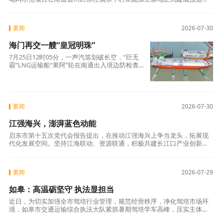
为乡村绿色低碳发展探索出一条新路径。 走进东平村果蔬加工基地，一
排崭新的
要闻
2026-07-30
海门再交一艘“皇冠明珠”
7月25日12时05分，一声汽笛划破长空，“巨无
霸”LNG运输船“果阿”轮在南通出入境边防检查
站海门执勤队全程保障下，缓缓驶离招商重工
要闻
2026-07-30
江强海兴，澎湃蓝色动能
启东市第十五次党代会报告提出，在推动江强海兴上争当龙头，拓展现
代化发展空间。坚持江海联动、资源联通，积极共建长江口产业创新绿
色发展协同区，打造上海北翼临港创新转化承载地，勇当全省向海图强
龙头板块，让
要闻
2026-07-29
如皋：高温砺坚守 执法显担当
近日，为切实加强全市驾培行业管理，规范经营秩序，净化驾培市场环
境，如皋市交通运输综合执法大队紧抓暑期驾培学车高峰，压实主体责
任，聚焦驾培行业重点、突出问题，加大执法监督检查力度，切实保障