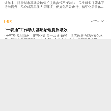
近年来，随着城市基础设施管护提质步伐不断加快，民生服务保障水平
持续提升，群众对高品质人居环境、便捷化日常出行、精细化居住体验
的期盼愈发热切。海安市城建集团公共事业公司党支部始终坚守国企为
民初心，深耕
要闻
2026-07-15
“一表通”工作助力基层治理提质增效
“十五五”规划指出，要强化数据“一表通”建设，提高政府治理数智化水
平。江苏省数据局采取“一地创新，全省推广”模式，建设完善省级“一表
通”系统，按照“取消一批、整合一批、优化一批”思路在全省推行报表精
要闻
2026-07-15
如皋城管：“变身”体验员 跑出“加速度”
为深入落实市委“换位跑一次”部署要求，将“换位体验”作为优化营商环
境、提升治理效能的“试金石”，近期，如皋市城管局领导班子成员带
头，全体干部职工参与，通过“走流程、坐窗口、跟执法”等多种形式，
沉浸式
要闻
2026-07-15
海门区新能源产业多点突破
近日，海门经济技术开发区新绿能源科技150MW/300MWh储能电站项
目入选江苏省2026年度能源领域重大储能项目。这是海门首个电网侧储
能项目，标志着海门新型储能产业规模化、高端化发展迈上新台阶，为