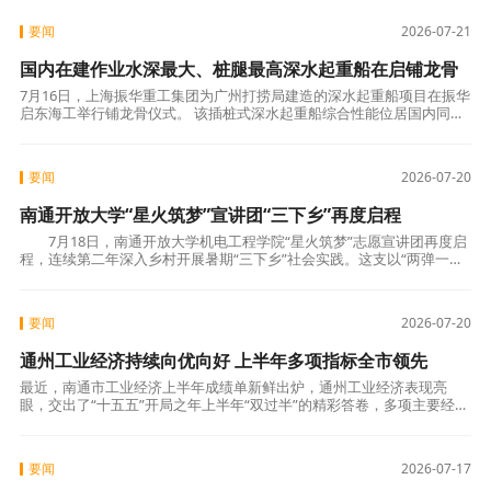
32.71
要闻
2026-07-21
国内在建作业水深最大、桩腿最高深水起重船在启铺龙骨
7月16日，上海振华重工集团为广州打捞局建造的深水起重船项目在振华
启东海工举行铺龙骨仪式。 该插桩式深水起重船综合性能位居国内同类
船型首位，是目前国内在建作业水深最大、桩腿高度最高的深水起重
船。总长
要闻
2026-07-20
南通开放大学“星火筑梦”宣讲团“三下乡”再度启程
7月18日，南通开放大学机电工程学院“星火筑梦”志愿宣讲团再度启
程，连续第二年深入乡村开展暑期“三下乡”社会实践。这支以“两弹一星”
精神宣讲为特色的青年志愿团队，成
要闻
2026-07-20
通州工业经济持续向优向好 上半年多项指标全市领先
最近，南通市工业经济上半年成绩单新鲜出炉，通州工业经济表现亮
眼，交出了“十五五”开局之年上半年“双过半”的精彩答卷，多项主要经济
指标在南通实现领先，彰显了通州工业经济发展韧性和创新活力。 工业
开票方
要闻
2026-07-17