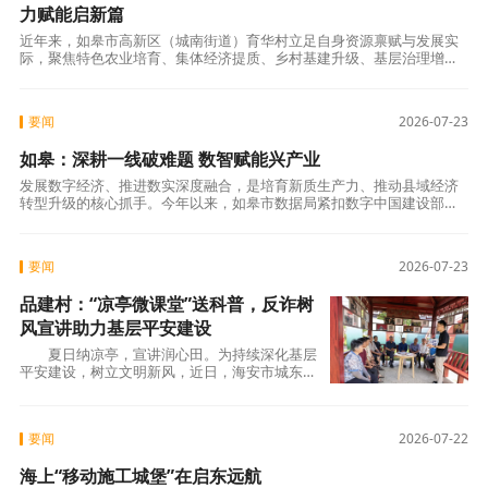
力赋能启新篇
近年来，如皋市高新区（城南街道）育华村立足自身资源禀赋与发展实
际，聚焦特色农业培育、集体经济提质、乡村基建升级、基层治理增效
四大任务，持续激活乡村内生动力、释放发展活力。 深耕产业提质增
效，盘活资源
要闻
2026-07-23
如皋：深耕一线破难题 数智赋能兴产业
发展数字经济、推进数实深度融合，是培育新质生产力、推动县域经济
转型升级的核心抓手。今年以来，如皋市数据局紧扣数字中国建设部
署，全面推行“一线工作法”，领导班子带头、全员下沉走访，把调研阵
地搬到镇区园
要闻
2026-07-23
品建村：“凉亭微课堂”送科普，反诈树
风宣讲助力基层平安建设
夏日纳凉亭，宣讲润心田。为持续深化基层
平安建设，树立文明新风，近日，海安市城东镇
品建村依托村内红色文化长廊休闲凉亭，创新开
设“
要闻
2026-07-22
海上“移动施工城堡”在启东远航