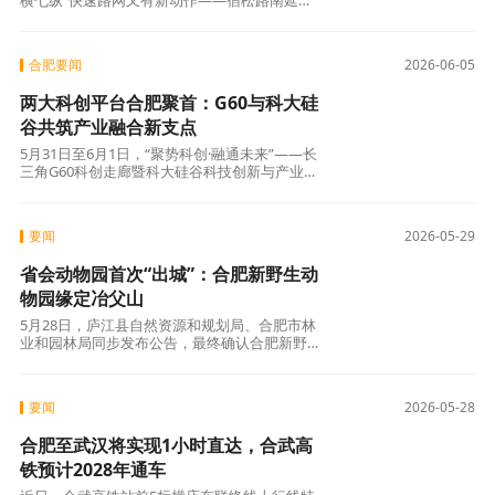
横七纵”快速路网又有新动作——宿松路南延及
连接线工程、南淝河路跨十五里河大桥转入上部
结构施工，魏武路(新桥大道-新淮大道)即将开
建。
合肥要闻
2026-06-05
两大科创平台合肥聚首：G60与科大硅
谷共筑产业融合新支点
5月31日至6月1日，“聚势科创·融通未来”——长
三角G60科创走廊暨科大硅谷科技创新与产业创
新高质量融合发展大会在合肥召开。
要闻
2026-05-29
省会动物园首次“出城”：合肥新野生动
物园缘定冶父山
5月28日，庐江县自然资源和规划局、合肥市林
业和园林局同步发布公告，最终确认合肥新野生
动物园选址庐江冶父山。
要闻
2026-05-28
合肥至武汉将实现1小时直达，合武高
铁预计2028年通车