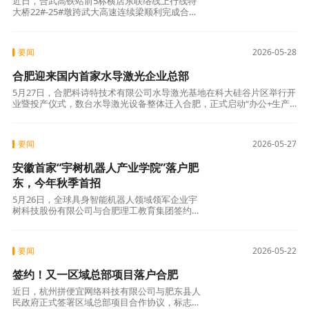
近日，合武高铁站前5标横店东联络线上行线特
大桥22#-25#墩跨武大高速连续梁顺利完成合
龙，标志着该项目主体工程取得关键性突破，为
全线
要闻
2026-05-28
合肥迎来国内首家水导激光企业总部
5月27日，合肥科诗特技术有限公司水导激光基地在科大硅谷片区举行开
业暨投产仪式，数台水导激光设备整体迁入合肥，正式启动“办公+生产
+服务”一体化运营。
要闻
2026-05-27
安徽首家“宇树机器人产业学院”落户肥
东，今年秋季首招
5月26日，全球具身智能机器人领域领军企业宇
树科技股份有限公司与合肥理工教育集团签约，
在肥东县共建安徽首家“宇树机器人产业学院
要闻
2026-05-22
签约！又一区域总部项目落户合肥
近日，杭州拼便宜网络科技有限公司与肥东县人
民政府正式签署区域总部项目合作协议，标志这