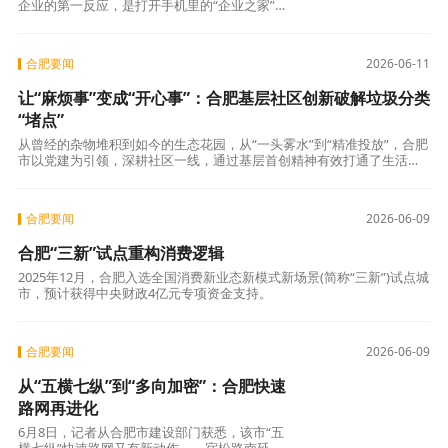
企业的第一反应，是打开手机里的“企业之家”小
程序“下单”。
合肥要闻
2026-06-11
让“麻烦事”变成“开心事”：合肥基层社区创新破解垃圾分类
“堵点”
从曾经的杂物堆积到如今的生态花园，从“一头雾水”到“精准投放”，合肥
市以党建为引领，深耕社区一线，通过基层首创精神有效打通了生活垃
圾分类的治理末梢。
合肥要闻
2026-06-09
合肥“三新”试点重构消费逻辑
2025年12月，合肥入选全国消费新业态新模式新场景(简称“三新”)试点城
市，预计获得中央财政4亿元专项资金支持。
合肥要闻
2026-06-09
从“五横七纵”到“多向加密”：合肥快速
路网再进化
6月8日，记者从合肥市建设部门获悉，该市“五