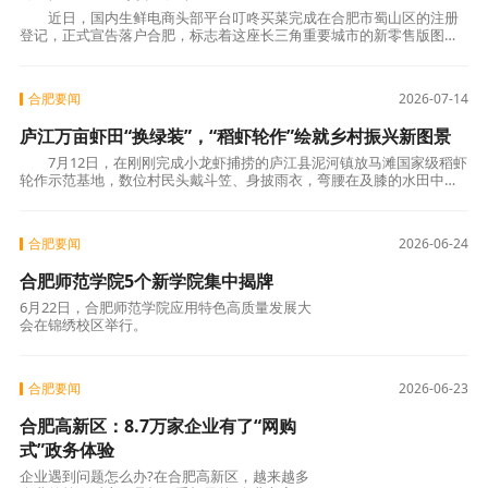
近日，国内生鲜电商头部平台叮咚买菜完成在合肥市蜀山区的注册
登记，正式宣告落户合肥，标志着这座长三角重要城市的新零售版图再
添一员干将。 叮咚买菜专注于解决城市居民
合肥要闻
2026-07-14
庐江万亩虾田“换绿装”，“稻虾轮作”绘就乡村振兴新图景
7月12日，在刚刚完成小龙虾捕捞的庐江县泥河镇放马滩国家级稻虾
轮作示范基地，数位村民头戴斗笠、身披雨衣，弯腰在及膝的水田中熟
练地插秧。手指翻飞间，一株株嫩绿的杂交水稻
合肥要闻
2026-06-24
合肥师范学院5个新学院集中揭牌
6月22日，合肥师范学院应用特色高质量发展大
会在锦绣校区举行。
合肥要闻
2026-06-23
合肥高新区：8.7万家企业有了“网购
式”政务体验
企业遇到问题怎么办?在合肥高新区，越来越多