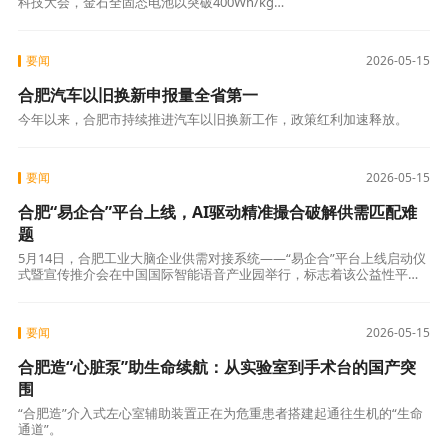
科技大会，金石全固态电池以突破400Wh/kg的
能量密度和全链路降本方案，正式向1元/Wh成
本目
要闻
2026-05-15
合肥汽车以旧换新申报量全省第一
今年以来，合肥市持续推进汽车以旧换新工作，政策红利加速释放。
要闻
2026-05-15
合肥“易企合”平台上线，AI驱动精准撮合破解供需匹配难
题
5月14日，合肥工业大脑企业供需对接系统——“易企合”平台上线启动仪
式暨宣传推介会在中国国际智能语音产业园举行，标志着该公益性平台
正式迈入应用推广阶段。全市近200家制造业企业代表参加活动。
要闻
2026-05-15
合肥造“心脏泵”助生命续航：从实验室到手术台的国产突
围
“合肥造”介入式左心室辅助装置正在为危重患者搭建起通往生机的“生命
通道”。