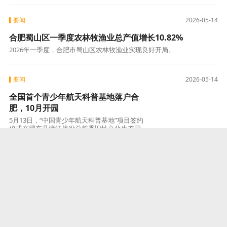
要闻
2026-05-14
合肥蜀山区一季度农林牧渔业总产值增长10.82%
2026年一季度，合肥市蜀山区农林牧渔业实现良好开局。
要闻
2026-05-14
全国首个青少年航天科普基地落户合
肥，10月开园
5月13日，“中国青少年航天科普基地”项目签约
仪式在肥东县渡江战役总前委旧址文化生态园举
行。
要闻
2026-05-13
全国首家悟空OPC社区落地合肥新站，
首批8个项目签约入驻
5月12日，由合肥新站高新区管委会与钉钉联合
共建的“数字模方OPC社区”在少荃湖科创中心揭
牌成立。