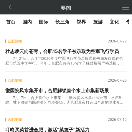

要闻
首页
国内
国际
长三角
视界
旅游
文化
专
合肥要闻
2026-07-22
壮志凌云向苍穹，合肥15名学子被录取为空军飞行学员
7月21日，合肥市2026年度空军飞行学员录取通知书颁发仪式在合
肥市第五中学举行。今年，合肥市共有15名学子经过层层严格选拔，被
正式录取为空军飞行学员，即将踏上逐梦蓝天、保
合肥要闻
2026-07-20
徽园皖风水集开市，合肥解锁首个水上市集新场景
7月17日，合肥首个水上市集——徽园皖风水集正式开市，水岸船
肆、林下雅铺与民俗演艺同步登场，为合肥夏夜打造出全新的临水夜游
消费场景。 市集横跨徽园中心湖面与安庆馆
合肥要闻
2026-07-15
叮咚买菜首进合肥，激活“菜篮子”新活力