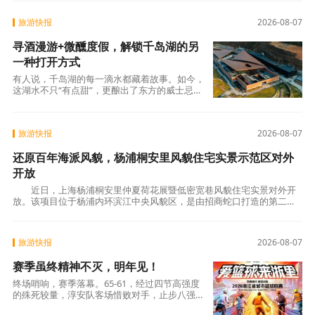
旅游快报
2026-08-07
寻酒漫游+微醺度假，解锁千岛湖的另
一种打开方式
有人说，千岛湖的每一滴水都藏着故事。如今，
这湖水不只“有点甜”，更酿出了东方的威士忌香
气。这次，小千以“酒”为线索，串起水下古城、
湖上岛屿、山间秘境与市井烟火——带你用一杯
酒的时间，读懂千岛湖。千岛寻
旅游快报
2026-08-07
还原百年海派风貌，杨浦桐安里风貌住宅实景示范区对外
开放
近日，上海杨浦桐安里仲夏荷花展暨低密宽巷风貌住宅实景对外开
放。该项目位于杨浦内环滨江中央风貌区，是由招商蛇口打造的第二座
城市更新风貌别墅作品，将里弄风貌与公馆规制
旅游快报
2026-08-07
赛季虽终精神不灭，明年见！
终场哨响，赛季落幕。65-61，经过四节高强度
的殊死较量，淳安队客场惜败对手，止步八强。
今晚，注定是一场艰难的战役。比赛中，双方展