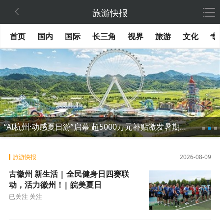

旅游快报
首页
国内
国际
长三角
视界
旅游
文化
专
“AI杭州·动感夏日游”启幕 超5000万元补贴激发暑期消费
旅游快报
2026-08-09
古徽州 新生活 | 全民健身日四赛联
动，活力徽州！| 皖美夏日
已关注 关注