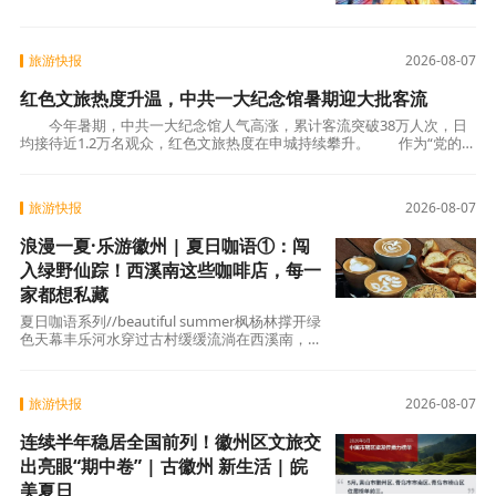
开了近乎肉搏的攻防对决。篮板下的肌肉碰撞、
三分线外的精准对轰、末节时刻
旅游快报
2026-08-07
红色文旅热度升温，中共一大纪念馆暑期迎大批客流
今年暑期，中共一大纪念馆人气高涨，累计客流突破38万人次，日
均接待近1.2万名观众，红色文旅热度在申城持续攀升。 作为“党的诞
生地”，中共一大纪念馆暑期推出了一系列便民
旅游快报
2026-08-07
浪漫一夏·乐游徽州 | 夏日咖语①：闯
入绿野仙踪！西溪南这些咖啡店，每一
家都想私藏
夏日咖语系列//beautiful summer枫杨林撑开绿
色天幕丰乐河水穿过古村缓缓流淌在西溪南，咖
啡不是配角而是你坐下来感受这座古村的绝
旅游快报
2026-08-07
连续半年稳居全国前列！徽州区文旅交
出亮眼“期中卷” | 古徽州 新生活 | 皖
美夏日