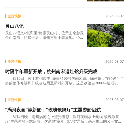
建设，进一步延伸廉政教育触角、筑牢拒腐防变
家庭防线。8月6日下午，市文旅集团举办以“
旅游快报
2026-08-07
灵山八记
灵山八记文/小茶 画/梅雯灵山村，位黄山余脉灵
金山南麓，始建于唐，徽州方氏千载族地。今属
徽州区呈坎镇，列中国传统村落。余本徽州人，
少时灵山有亲，逢年辄往，习其风物，初未知
名。去岁以来，‌其地渐著，浸闻
旅游快报
2026-08-07
时隔半年重新开放，杭州南宋遗址馆升级完成
8月5日，位于杭州市中山南路199号的南宋遗址陈列馆，在经过半年
多的整体修缮和升级改造后重新对外开放。这是该馆自2006年建成以来
首次大规模系统性提升，以硬件升级、展陈优
旅游快报
2026-08-07
“涡河夜画”添新船，“玫瑰歌舞厅”主题游船启航
8月4日晚，亳州涡河之上流光溢彩，涡河夜画水上航线“玫瑰歌舞
厅”主题游船正式启航。这是继“童年记忆号”之后，亳州推出的又一文化
主题游船项目，以怀旧复古为底色的沉浸式夜