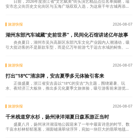
日前，2026年度浙江省“文艺赋美”街头演艺精品点位名单揭晓，瑞
安市忠义街历史文化街区与玉海广场双双入选，为这座千年古城再添两
张省级文化名片。 “文艺赋美”工程自20
旅游快报
2026-08-07
湖州东部汽车城藏“史前世界”，民间化石馆讲述亿年故事
炎炎夏日，湖州市吴兴高新区东部汽车文化产业园内人潮涌动，吸
引大批访客的不是新款车型，而是亿万年前游弋于远古水域的鲟鱼、青
蛙、龙虾和蕨类植物。在汽车城内，一家名为“石
旅游快报
2026-08-07
打出“18℃”清凉牌，安吉夏季多元体验引客来
正值盛夏，浙江省安吉县以“18℃的安吉”为主题，围绕避暑、玩
水、夜经济三大板块，推出多元化夏季文旅体验，吸引游客前来游览度
假。 安吉依托得天独厚的生态资源，将“凉资源
旅游快报
2026-08-07
千米栈道穿水杉，扬州渌洋湖夏日森系游正当时
盛夏八月，扬州渌洋湖湿地公园迎来了一年中最富诗意的时节。数
千亩水杉林郁郁葱葱，湖面铺满翠绿浮萍，宛如一块巨大的翡翠地毯。
游客乘一叶小黄船穿行林间，摇桨漫游，在满目苍翠