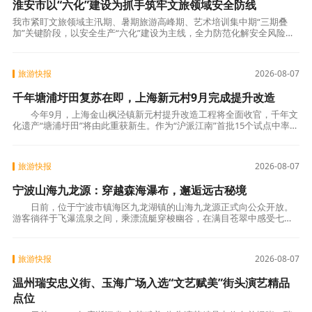
淮安市以“六化”建设为抓手筑牢文旅领域安全防线
我市紧盯文旅领域主汛期、暑期旅游高峰期、艺术培训集中期“三期叠
加”关键阶段，以安全生产“六化”建设为主线，全力防范化解安全风险。
一是打造标杆提质增效。以市级文化新三馆为样板，打造可复制、可推
广的文旅安
旅游快报
2026-08-07
千年塘浦圩田复苏在即，上海新元村9月完成提升改造
今年9月，上海金山枫泾镇新元村提升改造工程将全面收官，千年文
化遗产“塘浦圩田”将由此重获新生。作为“沪派江南”首批15个试点中率先
开工的项目，新元村正将这一沪派品牌
旅游快报
2026-08-07
宁波山海九龙源：穿越森海瀑布，邂逅远古秘境
日前，位于宁波市镇海区九龙湖镇的山海九龙源正式向公众开放。
游客徜徉于飞瀑流泉之间，乘漂流艇穿梭幽谷，在满目苍翠中感受七千
年前河姆渡先民的部落遗风，尽享山水野趣。
旅游快报
2026-08-07
温州瑞安忠义街、玉海广场入选“文艺赋美”街头演艺精品
点位