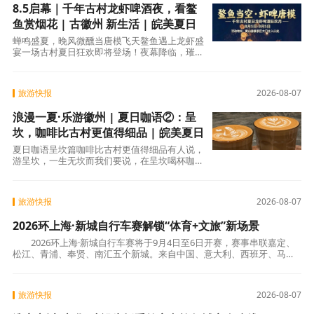
8.5启幕｜千年古村龙虾啤酒夜，看鳌
鱼赏烟花 | 古徽州 新生活 | 皖美夏日
蝉鸣盛夏，晚风微醺当唐模飞天鳌鱼遇上龙虾盛
宴一场古村夏日狂欢即将登场！夜幕降临，璀璨
鳌鱼造型灯光腾空绽放，漫天烟花轮番上演，古
徽派
旅游快报
2026-08-07
浪漫一夏·乐游徽州 | 夏日咖语②：呈
坎，咖啡比古村更值得细品 | 皖美夏日
夏日咖语呈坎篇咖啡比古村更值得细品有人说，
游呈坎，一生无坎而我们要说，在呈坎喝杯咖啡
半日闲情胜过百年当咖啡香飘进古村的钟英街、
旅游快报
2026-08-07
2026环上海·新城自行车赛解锁“体育+文旅”新场景
2026环上海·新城自行车赛将于9月4日至6日开赛，赛事串联嘉定、
松江、青浦、奉贤、南汇五个新城。来自中国、意大利、西班牙、马来
西亚等12个国家的21支顶尖职业车队齐聚
旅游快报
2026-08-07