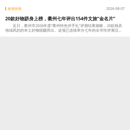
旅游快报
2026-08-07
20款好物跻身上榜，衢州七年评出154件文旅“金名片”
近日，衢州市2026年度“衢州特色伴手礼”评测结果揭晓，20款独具
地域风韵的本土好物脱颖而出。这项已连续举办七年的全市性评测活
动，累计遴选出市级特色伴手礼154件，其中25件
旅游快报
2026-08-07
湖州夹山漾夜市：烟火气里品至味，秩序之中见从容
炎炎盛夏，每当夜幕降临，湖州市南太湖新区康山街道福田二路便
热闹起来。烤生蚝的蒜香、铁板烧的滋滋声、食客们的欢笑声交织升腾
——夹山漾夜市，这个日均客流过万的“草根夜
旅游快报
2026-08-07
从茶香煨鸡到卷饼夹馍，松阳这道非遗美食赛出新花样
8月1日，浙江丽水松阳县迎来一场别开生面的美食盛会——松阳煨
盐鸡创意小吃大赛火热开赛。20多位选手同台竞技，各显神通，为这道
拥有六百余年历史的非遗美食注入全新活力。
旅游快报
2026-08-07