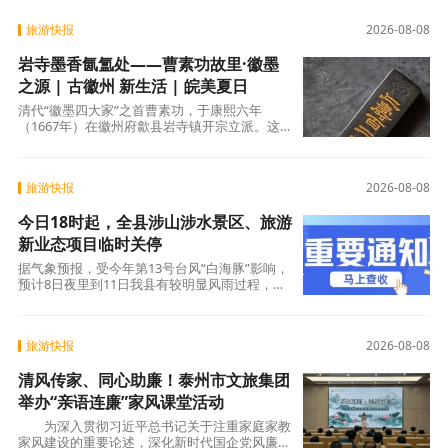
旅游快报
2026-08-08
岩寺墨香氤氲处——曹素功故里·徽墨
之源 | 古徽州 新生活 | 皖美夏日
清代“徽墨四大家”之首曹素功，于康熙六年
（1667年）在徽州府歙县岩寺镇开宗立派。这
片土地，正是今天黄山市徽州区的核心所在。数
百载光阴流转，岩寺的墨香从未断绝。如今，徽
州区拥有两家以“曹素功”为名的制
旅游快报
2026-08-08
今日18时起，全县涉山涉水景区、旅游
新业态项目临时关停
据气象预报，受今年第13号台风“白海豚”影响，
预计8日夜里到11日我县有较明显风雨过程，主
要降雨时段在9日夜里到11日白天，面雨量120-
160毫米，局部300毫米以上；风力最强时段出
现在9日白天到1
旅游快报
2026-08-08
清风传家、同心助廉！泰州市文旅集团
举办“亲语连廉”家风课堂活动
为深入贯彻习近平总书记关于注重家庭家教
家风建设的重要论述，深化新时代国企党风廉政