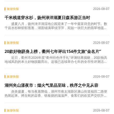
旅游快报
2026-08-07
千米栈道穿水杉，扬州渌洋湖夏日森系游正当时
盛夏八月，扬州渌洋湖湿地公园迎来了一年中最富诗意的时节。数
千亩水杉林郁郁葱葱，湖面铺满翠绿浮萍，宛如一块巨大的翡翠地毯。
游客乘一叶小黄船穿行林间，摇桨漫游，在满目苍翠
旅游快报
2026-08-07
20款好物跻身上榜，衢州七年评出154件文旅“金名片”
近日，衢州市2026年度“衢州特色伴手礼”评测结果揭晓，20款独具
地域风韵的本土好物脱颖而出。这项已连续举办七年的全市性评测活
动，累计遴选出市级特色伴手礼154件，其中25件
旅游快报
2026-08-07
湖州夹山漾夜市：烟火气里品至味，秩序之中见从容
炎炎盛夏，每当夜幕降临，湖州市南太湖新区康山街道福田二路便
热闹起来。烤生蚝的蒜香、铁板烧的滋滋声、食客们的欢笑声交织升腾
——夹山漾夜市，这个日均客流过万的“草根夜
旅游快报
2026-08-07