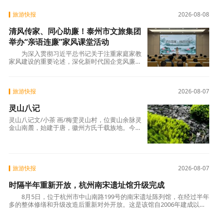
160毫米，局部300毫米以上；风力最强时段出
现在9日白天到1
旅游快报
2026-08-08
清风传家、同心助廉！泰州市文旅集团
举办“亲语连廉”家风课堂活动
为深入贯彻习近平总书记关于注重家庭家教
家风建设的重要论述，深化新时代国企党风廉政
建设，进一步延伸廉政教育触角、筑牢拒腐防变
家庭防线。8月6日下午，市文旅集团举办以“
旅游快报
2026-08-07
灵山八记
灵山八记文/小茶 画/梅雯灵山村，位黄山余脉灵
金山南麓，始建于唐，徽州方氏千载族地。今属
徽州区呈坎镇，列中国传统村落。余本徽州人，
少时灵山有亲，逢年辄往，习其风物，初未知
名。去岁以来，‌其地渐著，浸闻
旅游快报
2026-08-07
时隔半年重新开放，杭州南宋遗址馆升级完成
8月5日，位于杭州市中山南路199号的南宋遗址陈列馆，在经过半年
多的整体修缮和升级改造后重新对外开放。这是该馆自2006年建成以来
首次大规模系统性提升，以硬件升级、展陈优