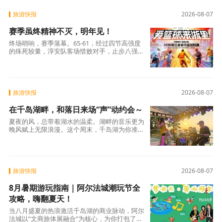
旅游快报
2026-08-07
赛季虽终精神不灭，明年见！
终场哨响，赛季落幕。65-61，经过四节高强度
的殊死较量，淳安队客场惜败对手，止步八强。
今晚，注定是一场艰难的战役。比赛中，双方展
开了近乎肉搏的攻防对决。篮板下的肌肉碰撞、
三分线外的精准对轰、末节时刻
旅游快报
2026-08-07
在千岛湖畔，和落日来场“声”动约会～
夏夜的风，总带着湖水的温柔。湖畔的音乐更为
晚风赋上无限浪漫。这个周末，千岛湖为你准备
了几场不同的音乐邂逅，无需远行，浪漫就在身
边。湖光里·落日音乐会本周五、周六（7.31-
8.1）将再次奉上精彩表演！
旅游快报
2026-08-07
8月暑期游玩指南｜阿尔法城潮玩节全
攻略，嗨翻夏天！
当八月盛夏的热浪激活千岛湖的商业脉动，阿尔
法城以“文商旅体展融合”为核心，为你打包了一