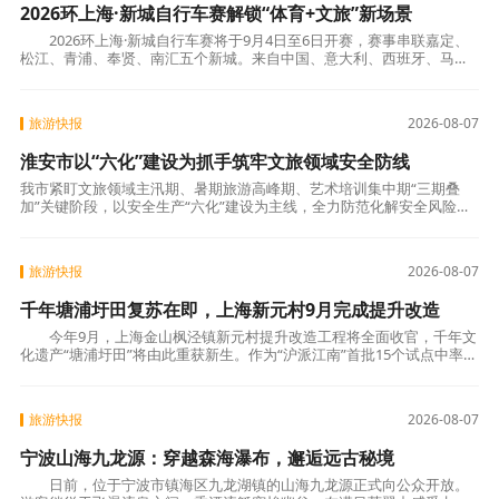
2026环上海·新城自行车赛解锁“体育+文旅”新场景
2026环上海·新城自行车赛将于9月4日至6日开赛，赛事串联嘉定、
松江、青浦、奉贤、南汇五个新城。来自中国、意大利、西班牙、马来
西亚等12个国家的21支顶尖职业车队齐聚
旅游快报
2026-08-07
淮安市以“六化”建设为抓手筑牢文旅领域安全防线
我市紧盯文旅领域主汛期、暑期旅游高峰期、艺术培训集中期“三期叠
加”关键阶段，以安全生产“六化”建设为主线，全力防范化解安全风险。
一是打造标杆提质增效。以市级文化新三馆为样板，打造可复制、可推
广的文旅安
旅游快报
2026-08-07
千年塘浦圩田复苏在即，上海新元村9月完成提升改造
今年9月，上海金山枫泾镇新元村提升改造工程将全面收官，千年文
化遗产“塘浦圩田”将由此重获新生。作为“沪派江南”首批15个试点中率先
开工的项目，新元村正将这一沪派品牌
旅游快报
2026-08-07
宁波山海九龙源：穿越森海瀑布，邂逅远古秘境
日前，位于宁波市镇海区九龙湖镇的山海九龙源正式向公众开放。