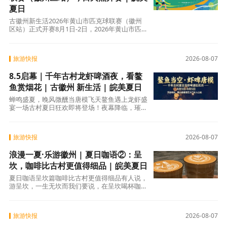
夏日
古徽州新生活2026年黄山市匹克球联赛（徽州
区站）正式开赛8月1日-2日，2026年黄山市匹克
球联赛（培训）徽州区站在徽州区体育中心圆满
举办。
旅游快报
2026-08-07
8.5启幕｜千年古村龙虾啤酒夜，看鳌
鱼赏烟花 | 古徽州 新生活 | 皖美夏日
蝉鸣盛夏，晚风微醺当唐模飞天鳌鱼遇上龙虾盛
宴一场古村夏日狂欢即将登场！夜幕降临，璀璨
鳌鱼造型灯光腾空绽放，漫天烟花轮番上演，古
徽派
旅游快报
2026-08-07
浪漫一夏·乐游徽州 | 夏日咖语②：呈
坎，咖啡比古村更值得细品 | 皖美夏日
夏日咖语呈坎篇咖啡比古村更值得细品有人说，
游呈坎，一生无坎而我们要说，在呈坎喝杯咖啡
半日闲情胜过百年当咖啡香飘进古村的钟英街、
旅游快报
2026-08-07