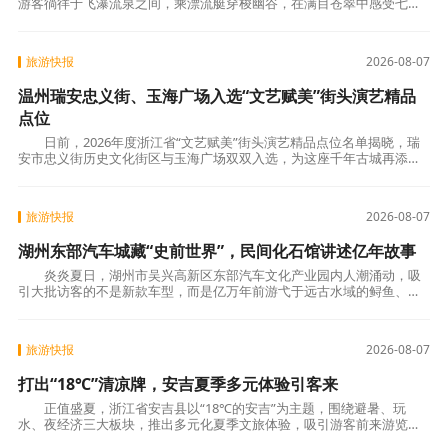
游客徜徉于飞瀑流泉之间，乘漂流艇穿梭幽谷，在满目苍翠中感受七千
年前河姆渡先民的部落遗风，尽享山水野趣。
旅游快报
2026-08-07
温州瑞安忠义街、玉海广场入选“文艺赋美”街头演艺精品
点位
日前，2026年度浙江省“文艺赋美”街头演艺精品点位名单揭晓，瑞
安市忠义街历史文化街区与玉海广场双双入选，为这座千年古城再添两
张省级文化名片。 “文艺赋美”工程自20
旅游快报
2026-08-07
湖州东部汽车城藏“史前世界”，民间化石馆讲述亿年故事
炎炎夏日，湖州市吴兴高新区东部汽车文化产业园内人潮涌动，吸
引大批访客的不是新款车型，而是亿万年前游弋于远古水域的鲟鱼、青
蛙、龙虾和蕨类植物。在汽车城内，一家名为“石
旅游快报
2026-08-07
打出“18℃”清凉牌，安吉夏季多元体验引客来
正值盛夏，浙江省安吉县以“18℃的安吉”为主题，围绕避暑、玩
水、夜经济三大板块，推出多元化夏季文旅体验，吸引游客前来游览度
假。 安吉依托得天独厚的生态资源，将“凉资源