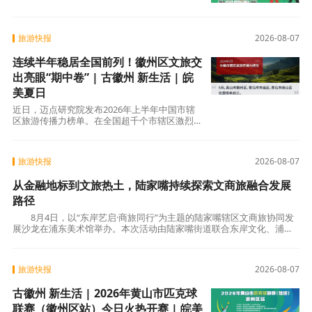
整个夏天的精彩——从白天到夜晚，从室内到户
外7大玩法轮番登场，不用远行在家门口就能享
受“微度假”级的夏日体验！夏日
旅游快报
2026-08-07
连续半年稳居全国前列！徽州区文旅交
出亮眼“期中卷” | 古徽州 新生活 | 皖
美夏日
近日，迈点研究院发布2026年上半年中国市辖
区旅游传播力榜单。在全国超千个市辖区激烈角
逐中，徽州区持续领跑——连续6个月稳居榜单
旅游快报
2026-08-07
从金融地标到文旅热土，陆家嘴持续探索文商旅融合发展
路径
8月4日，以“东岸艺启·商旅同行”为主题的陆家嘴辖区文商旅协同发
展沙龙在浦东美术馆举办。本次活动由陆家嘴街道联合东岸文化、浦东
美术馆共同发起，汇聚辖区文化场馆、商
旅游快报
2026-08-07
古徽州 新生活 | 2026年黄山市匹克球
联赛（徽州区站）今日火热开赛 | 皖美