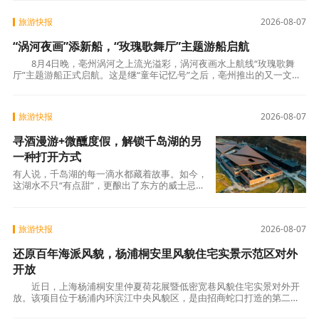
旅游快报
2026-08-07
“涡河夜画”添新船，“玫瑰歌舞厅”主题游船启航
8月4日晚，亳州涡河之上流光溢彩，涡河夜画水上航线“玫瑰歌舞
厅”主题游船正式启航。这是继“童年记忆号”之后，亳州推出的又一文化
主题游船项目，以怀旧复古为底色的沉浸式夜
旅游快报
2026-08-07
寻酒漫游+微醺度假，解锁千岛湖的另
一种打开方式
有人说，千岛湖的每一滴水都藏着故事。如今，
这湖水不只“有点甜”，更酿出了东方的威士忌香
气。这次，小千以“酒”为线索，串起水下古城、
湖上岛屿、山间秘境与市井烟火——带你用一杯
酒的时间，读懂千岛湖。千岛寻
旅游快报
2026-08-07
还原百年海派风貌，杨浦桐安里风貌住宅实景示范区对外
开放
近日，上海杨浦桐安里仲夏荷花展暨低密宽巷风貌住宅实景对外开
放。该项目位于杨浦内环滨江中央风貌区，是由招商蛇口打造的第二座
城市更新风貌别墅作品，将里弄风貌与公馆规制