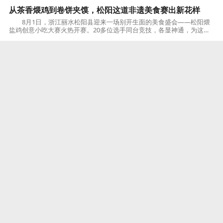
从茶香煨鸡到卷饼夹馍，松阳这道非遗美食赛出新花样
8月1日，浙江丽水松阳县迎来一场别开生面的美食盛会——松阳煨
盐鸡创意小吃大赛火热开赛。20多位选手同台竞技，各显神通，为这道
拥有六百余年历史的非遗美食注入全新活力。
旅游快报
2026-08-07
百米小巷藏11家面馆，“吃面一条街”成湖州消费新地标
炎夏午时，浙江湖州市爱山街道乔梓巷里人流涌动。这条仅百余米
的街巷，如今已汇聚阿二面馆、湖庆楼·葱油面、壹品面馆、双林面馆、
忆三秦·油泼面、阿蔡面馆等11家特色面馆
旅游快报
2026-08-07
山村“变形记”：宁波金家岙何以蝶变“浙江电竞第一村”
绿荫环绕的草坪上帐篷错落，游客举着手机紧盯大屏幕齐声高喊“推
塔”；烧烤架炭火正旺，肉香混着电竞直播的欢呼声飘向二楼培训室——
这幅充满烟火气与青春活力的画面，在宁波市
旅游快报
2026-08-07
候车间隙邂逅书香，宁波首个全民阅读主题车站亮相
8月6日，宁波轨道交通8号线学府路站迎来一场书香盛宴——“阅伴