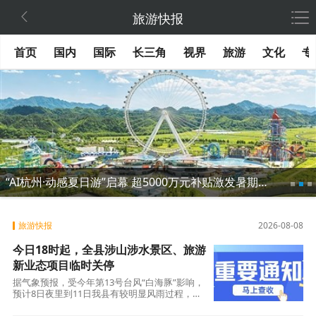

旅游快报
首页
国内
国际
长三角
视界
旅游
文化
专
“AI杭州·动感夏日游”启幕 超5000万元补贴激发暑期消费
旅游快报
2026-08-08
今日18时起，全县涉山涉水景区、旅游
新业态项目临时关停
据气象预报，受今年第13号台风“白海豚”影响，
预计8日夜里到11日我县有较明显风雨过程，主
要降雨时段在9日夜里到11日白天，面雨量120-