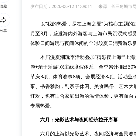
发布日期：2026-06-12 11:09:11
来源：
长三角城市
收藏
以“我的热爱，尽在上海之夏”为核心主题的20
分享
月至8月，盛邀海内外游客与上海市民沉浸式感
体验日间游玩与夜间休闲的全时段夏日消费游乐
本届漫夏潮玩季活动叠加“精彩夜上海”“上海之
游+亲子乐游”双主线度假体系。全季累计推出3
节庆3项、体育赛事8项、会展经济8项。活动
事、书香雅韵，到亲子休闲、美食民俗、艺术大
狂欢，也有适合家庭出游的温情体验，更有面向
专属热爱。
六月：光影艺术与夜间经济拉开序幕
六月的上海以光影艺术、夜间经济与全民赛事