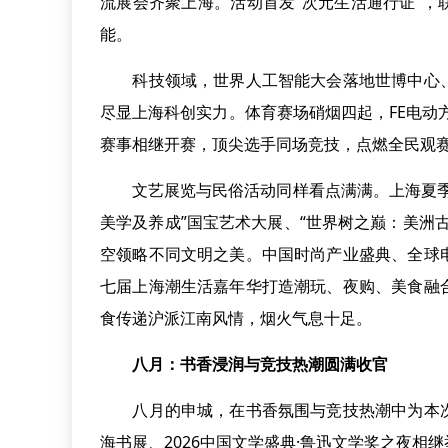
流展会齐聚上海。活动首发“次元生活通行证”，
能。
科技领域，世界人工智能大会落地世博中心、
尽显上海科创实力。体育赛场硝烟四起，FE电动
赛事相继开赛，顶尖选手同场竞技，点燃全民观
文艺展览与民俗活动同样看点满满。上海夏季音
美学及养成”国宝艺术大展、“世界树之巅：美洲
空领略不同文明之美。中国时尚产业盛典、全球
七届上海潮生活嘉年华打造潮玩、夜购、美食融
食传递沪派江南风情，烟火气息十足。
八月：书香浸润与竞技热潮圆满收官
八月的申城，在书香氛围与竞技热潮中为本次
海书展、2026中国文学盛典·鲁迅文学奖之夜