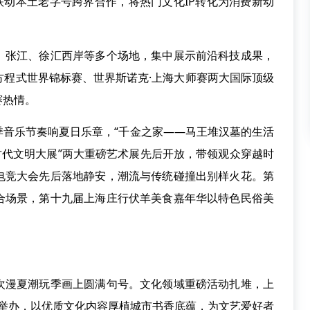
联动本土老字号跨界合作，将热门文化IP转化为消费新动
张江、徐汇西岸等多个场地，集中展示前沿科技成果，
方程式世界锦标赛、世界斯诺克·上海大师赛两大国际顶级
赛热情。
乐节奏响夏日乐章，“千金之家——马王堆汉墓的生活
古代文明大展”两大重磅艺术展先后开放，带领观众穿越时
电竞大会先后落地静安，潮流与传统碰撞出别样火花。第
合场景，第十九届上海庄行伏羊美食嘉年华以特色民俗美
漫夏潮玩季画上圆满句号。文化领域重磅活动扎堆，上
相继举办，以优质文化内容厚植城市书香底蕴，为文艺爱好者