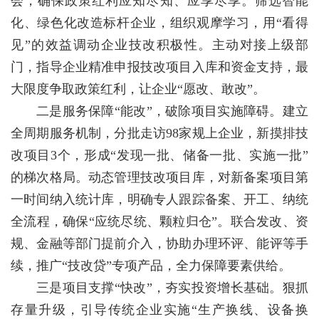
会，确保政策红利应知尽知、应享尽享。筛选智能
化、绿色化改造标杆企业，组织观摩学习，用“看得
见”的效益调动企业技改积极性。主动对接上级部
门，指导企业精准申报技改项目入库和资金支持，最
大限度争取政策红利，让企业“愿改、敢改”。
二是服务保障“能改”，破除项目实施障碍。建立
全周期服务机制，分批走访98家规上企业，新摸排技
改项目3个，形成“发现一批、储备一批、实施一批”
的梯次格局。动态管理技改项目库，对新备案项目第
一时间纳入统计库，明确专人跟踪备案、开工、纳统
全流程，确保“应统尽统、颗粒归仓”。联合发改、资
规、金融等部门提前介入，协助办理环评、能评等手
续，推广“技改贷”专项产品，全力保障要素供给。
三是项目支撑“快改”，夯实投资增长基础。狠抓
存量升级，引导传统企业实施“生产换线、设备换