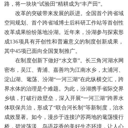
路，将一块块“试验田”精耕成为“丰产田”。
改革的突破带来发展的跃进。全国首个跨省域
空间规划、首个跨省域博士后科研工作站等首创性
改革成果纷纷落地汾湖。近年来，汾湖参与探索形
成136项具有开创性和普遍意义的制度创新成果，
其中45项已面向全国复制推广。
在制度创新下做好“水文章”。长三角河湖水网
密布，吴江、青浦、嘉善均为江南水乡，太浦河、
淀山湖、鼋荡、汾湖“一河三湖”在此纵横交汇，跨
界水体的治理是个难题。为此，汾湖携手省际交界
乡镇，打破行政壁垒，深入开展“一河三湖”跨界水
体联保共治，形成了“联合河长制”等新制度，治水
成效显著。如今，漫步于连接沪苏两地的鼋荡慢行
桥，碧波荡漾、鸟语花香的美好生态环境，让人心