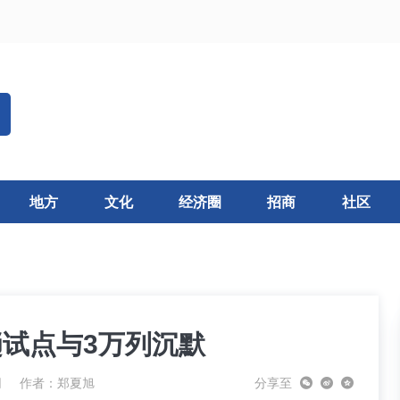
地方
文化
经济圈
招商
社区
趟试点与3万列沉默
网
作者：
郑夏旭
分享至