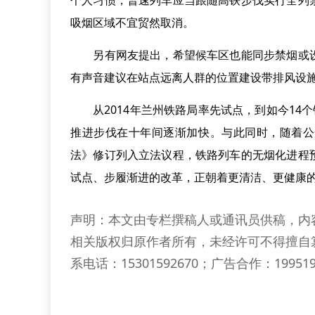
个人习惯，普速列车应当跟随高铁步伐实行全列
吸烟区域不宜贸然取消。
另有网友提出，希望候车区也能同步禁烟或设
有声音建议在站点远离人群的位置建设带排风设
从2014年兰州铁路局率先试点，到如今14个
推进步伐在十年间逐渐加快。与此同时，随着公
法》修订列入立法议程，铁路列车的无烟化进程
试点、步履渐进的改革，正朝着更清洁、更健康
声明：本文由专栏撰稿人或通讯员供稿，内
相关版权归原作者所有，未经许可不得擅自
系电话：15301592670；广告合作：199519