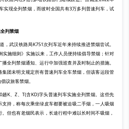
列车实现全列禁烟，而彼时全国共有3万多列普速列车，试
施全列禁烟
道，武汉铁路局K751次列车近年来持续推进禁烟尝试。
条例实施细则》实施以来，工作人员便持续倡导禁烟；针对
广播全列禁烟通知、运行中加强巡查并及时制止的措施。
路集团未明文规定所有普速列车全车禁烟，但该客运段管
动倡议旅客禁烟。
趟K、Z、T(含KD)字头普速列车实施全列禁烟。这些先
示支持，称每次乘坐绿皮车都要被迫吸二手烟，一人吸烟
行。但也有老烟民表示，长途行程中难以长时间不吸烟，