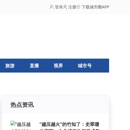
登录
注册
下载城市圈APP
旅游
直播
视界
城市号
热点资讯
“越压越火”的竹知了：史翠珊