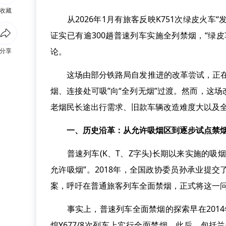
收藏
从2026年1月有旅客反映K751次绿皮火车“
证实已有逾300趟普速列车实施全列禁烟，“绿
论。
分享
这场由部分铁路局自发推进的改革尝试，正在逐
烟、连接处可吸”向“全列无烟”过渡。然而，这
老烟民长途出行需求、旧款车辆改造难度大以及
一、历史沿革：从允许吸烟区到逐步试点禁
普速列车(K、T、Z字头)长期以来实施的吸
允许吸烟”。2018年，全国政协委员孙承业提
案，呼吁在普通旅客列车全面禁烟，正式将这一
事实上，普速列车全面禁烟的探索早在2014
煌Y677/8次列车上实行全面禁烟。此后，包括