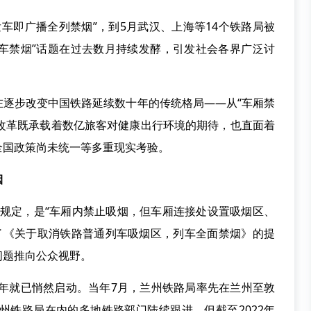
发车即广播全列禁烟”，到5月武汉、上海等14个铁路局被
皮车禁烟”话题在过去数月持续发酵，引发社会各界广泛讨
步改变中国铁路延续数十年的传统格局——从“车厢禁
场改革既承载着数亿旅客对健康出行环境的期待，也直面着
全国政策尚未统一等多重现实考验。
烟
烟规定，是“车厢内禁止吸烟，但车厢连接处设置吸烟区、
交了《关于取消铁路普通列车吸烟区，列车全面禁烟》的提
问题推向公众视野。
年就已悄然启动。当年7月，兰州铁路局率先在兰州至敦
兰州铁路局在内的多地铁路部门陆续跟进。但截至2022年