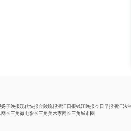
报
扬子晚报
现代快报
金陵晚报
浙江日报
钱江晚报
今日早报
浙江法
息网
长三角微电影
长三角美术家网
长三角城市圈