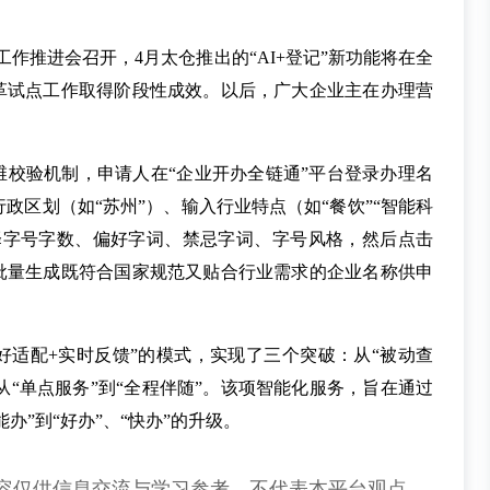
工作推进会召开，4月太仓推出的“AI+登记”新功能将在全
改革试点工作取得阶段性成效。以后，广大企业主在办理营
。
维校验机制，申请人在“企业开办全链通”平台登录办理名
政区划（如“苏州”）、输入行业特点（如“餐饮”“智能科
选择字号字数、偏好字词、禁忌字词、字号风格，然后点击
接批量生成既符合国家规范又贴合行业需求的企业名称供申
偏好适配+实时反馈”的模式，实现了三个突破：从“被动查
、从“单点服务”到“全程伴随”。该项智能化服务，旨在通过
办”到“好办”、“快办”的升级。
容仅供信息交流与学习参考，不代表本平台观点。