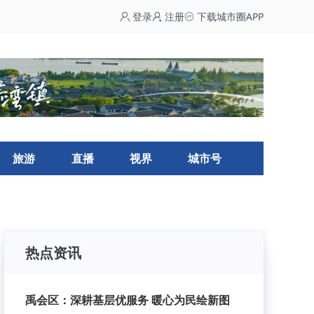
登录
注册
下载城市圈APP
旅游
直播
视界
城市号
热点资讯
禹会区：深耕基层优服务 暖心为民绘新图