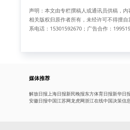
声明：本文由专栏撰稿人或通讯员供稿，内
相关版权归原作者所有，未经许可不得擅自
系电话：15301592670；广告合作：199519
媒体推荐
解放日报
上海日报
新民晚报
东方体育日报
新华日
安徽日报
中国江苏网
龙虎网
浙江在线
中国决策信