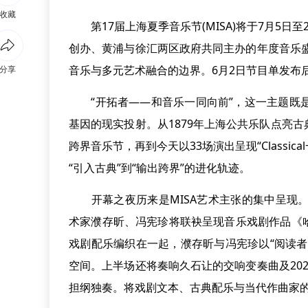
收藏
第17届上海夏季音乐节(MISA)将于7月5日
创办、黄浦与徐汇两区政府共同主办的年度音乐盛
音乐与多元艺术融合的边界。6月2日节目单发布后
分享
“开拓者——和音乐一同向前”，这一主题既是今
基因的现实投射。从1879年上海公共乐队点亮古
跨界音乐节，再到今天以33场演出呈现“Classi
“引入古典”到“输出跨界”的进化轨迹。
开幕之夜历来是MISA艺术主张的集中呈现。
术家濮存昕、冯宪珍将联袂呈现音乐戏剧作品《
戏剧配乐编织在一起，濮存昕与冯宪珍以“阅读
空间。上半场还将奏响久石让的交响变奏曲及20
担纲独奏。将戏剧文本、古典配乐与当代作曲家