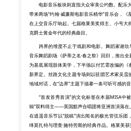
电影音乐板块则直指大众审美公约数。配乐大师
带来两场“约翰·威廉斯电影音乐精华”音乐会，
在上交音乐厅响起。七届格莱美奖得主、小号大
克爵士黄金年代的经典曲目。
跨界的维度不止于戏剧和电影。舞蹈家谢欣与上
音乐舞蹈剧场《萨蒂之名·春之祭》回归，推出
为基底展现肢体美学，下半场以付艺霏改编的《
新界定。丝路文化主题专场则以驻团艺术家吴蛮
地域对话，在“边界”主题下描摹一条可听可感的
“首发首秀首演”的文化标签在本届MISA中被
辑”双料得主——英国黯声合唱团将亚洲首演落在
在逍遥音乐节以“脱稿”演出闻名的极光管弦乐
绎莫扎特与理查·施特劳斯的经典作品。格莱美获