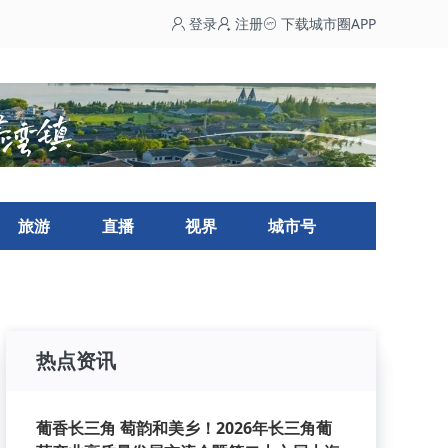
登录
注册
下载城市圈APP
旅游
直播
视界
城市号
热点资讯
葡香长三角 萄韵和美乡！2026年长三角葡