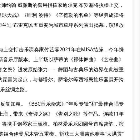
约翰·威廉斯的御用指挥家迪尔克·布罗塞将执棒上交，
《星球大战》《哈利·波特》《辛德勒的名单》等经典旋律将
师兰迪·布雷克以五重奏为城市草坪系列演出揭幕，演绎放
交打击乐演奏家付艺霏2021年在MISA结缘，今年携
全新音乐厅版本。上半场以萨蒂的《裸体舞曲》《玄秘曲》
春之祭》迸发原始张力——舞蹈与古典乐的边界在此被重
的琵琶为起点，与都塔尔、萨塔尔等西域民族乐器展开跨
音乐丝绸之路。
反复加粗。《BBC音乐杂志》“年度专辑”和“最佳合唱专
上海，带来《奇迹之路》《告别之歌》等作品。连续11年
团，将携手钢琴家王丽雅、柏林爱乐乐团圆号首席曾韵，演
奖组合伊曼尼木管五重奏、斩获三大洲吉他赛事“大满贯”