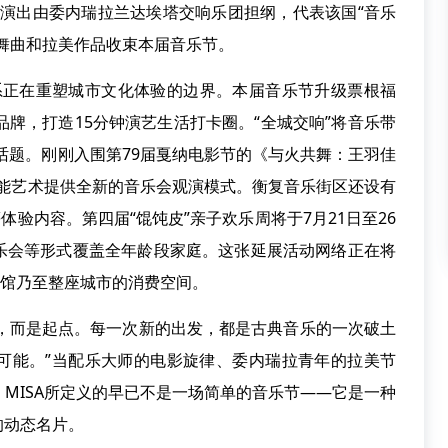
幕演出由委内瑞拉兰达埃塔交响乐团担纲，代表该国“音乐
舞曲和拉美作品收束本届音乐节。
正在重塑城市文化体验的边界。本届音乐节升级票根福
品牌，打造15分钟演艺生活打卡圈。“全城交响”将音乐带
释多元话题。刚刚入围第79届戛纳电影节的《与火共舞：王羽佳
赋能艺术提供全新的音乐会观演模式。衡复音乐街区还设有
体验内容。第四届“馄饨皮”亲子欢乐周将于7月21日至26
乐会等形式覆盖全年龄段家庭。这张延展活动网络正在将
术馆乃至整座城市的消费空间。
点，而是起点。每一次新的出发，都是古典音乐的一次破土
千可能。”当配乐大师的电影旋律、委内瑞拉青年的拉美节
MISA所定义的早已不是一场简单的音乐节——它是一种
的动态名片。