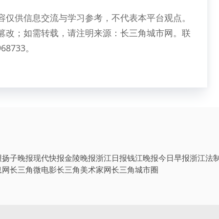
容仅供信息交流与学习参考，不代表本平台观点。
篡改；如需转载，请注明来源：长三角城市网。联
68733。
报
扬子晚报
现代快报
金陵晚报
浙江日报
钱江晚报
今日早报
浙江法
息网
长三角微电影
长三角美术家网
长三角城市圈