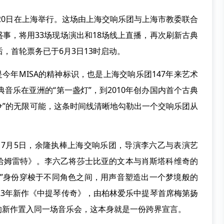
至20日在上海举行。这场由上海交响乐团与上海市教委联合
事，将用33场现场演出和18场线上直播，再次刷新古典
，首轮票务已于6月3日13时启动。
年MISA的精神标识，也是上海交响乐团147年来艺术
典音乐在亚洲的“第一盏灯”，到2010年创办国内首个古典
cal+”的无限可能，这条时间线清晰地勾勒出一个交响乐团从
7月5日，余隆执棒上海交响乐团，导演李六乙与表演艺
哈姆雷特》。李六乙将莎士比亚的文本与肖斯塔科维奇的
者”身份穿梭于不同角色之间，用声音塑造出一个梦境般的
23年新作《中提琴传奇》，由柏林爱乐中提琴首席梅第扬
的新作置入同一场音乐会，这本身就是一份跨界宣言。