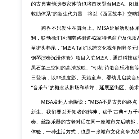
的古典吉他演奏家苏萌也将首次登台MISA。闭
救助体系”的新生代力量，将以《西区故事》交响
跨界不只发生在舞台上。MISA延展活动体系
利，联动徐汇区湖南路街道42家特色商户及优质
至街头巷尾，“MISA Talk”以跨文化视角阐
钢琴演奏沉浸体验》项目入驻MISA，通过科技
黑石第三空间的高清放映、“朝花”诗歌音乐雅集等
日登场，以非遗皮影、天籁童声、婴幼儿启蒙音
“音乐节”的概念从剧场和草坪，延展至街区、美
MISA发起人余隆说：“MISA不是古典的终
新生。我们要以开拓者的精神，赋予‘古典+’万
奏、丝路乐器的古老对话在同一座城市先后响起，
体验，一种生活方式，也是一张城市文化竞争力