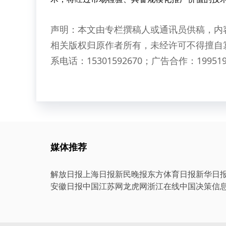
声明：本文由专栏撰稿人或通讯员供稿，内
相关版权归原作者所有，未经许可不得擅自
系电话：15301592670；广告合作：199519
媒体推荐
解放日报
上海日报
新民晚报
东方体育日报
新华日
安徽日报
中国江苏网
龙虎网
浙江在线
中国决策信