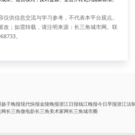
容仅供信息交流与学习参考，不代表本平台观点。
篡改；如需转载，请注明来源：长三角城市网。联
68733。
报
扬子晚报
现代快报
金陵晚报
浙江日报
钱江晚报
今日早报
浙江法
息网
长三角微电影
长三角美术家网
长三角城市圈