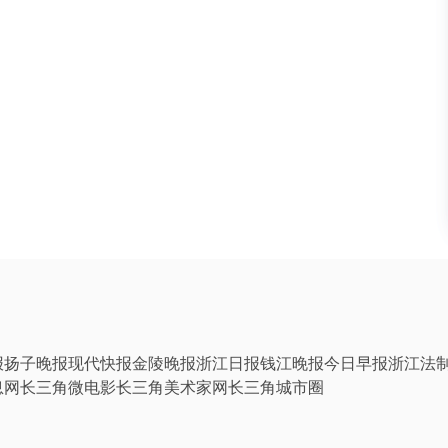
报
扬子晚报
现代快报
金陵晚报
浙江日报
钱江晚报
今日早报
浙江法
息网
长三角微电影
长三角美术家网
长三角城市圈