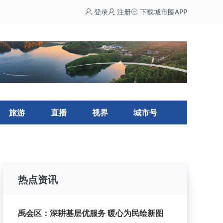
登录
注册
下载城市圈APP
旅游
直播
视界
城市号
热点资讯
禹会区：深耕基层优服务 暖心为民绘新图