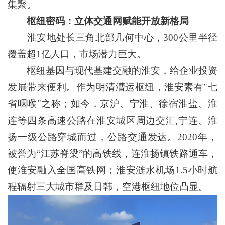
集聚。
枢纽密码：立体交通网赋能开放新格局
淮安地处长三角北部几何中心，300公里半径
覆盖超1亿人口，市场潜力巨大。
枢纽基因与现代基建交融的淮安，给企业投资
发展带来便利。作为明清漕运枢纽，淮安素有"七
省咽喉"之称；如今，京沪、宁淮、徐宿淮盐、淮
连等四条高速公路在淮安城区周边交汇,宁连、淮
扬一级公路穿城而过，公路交通发达。2020年，
被誉为“江苏脊梁”的高铁线，连淮扬镇铁路通车，
使淮安融入全国高铁网；淮安涟水机场1.5小时航
程辐射三大城市群及日韩，空港枢纽地位凸显。