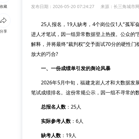
发布日期：2026-05-20 07:24:27
来源：
长三角城市
收藏
25人报名，19人缺考，4个岗位仅1人“孤军
分享
进人才笔试，因一组异常数据登上热搜。公众的“
解释，并将最终“裁判权”交予面试70分的硬性
放大的巧合?
一、一份成绩单引发的舆论风暴
2026年5月中旬，福建龙岩人才和大数据发展
笔试成绩排名。这份常规公示，因一组不寻常的
总报名人数
：25人
实际参考人数
：6人
缺考人数
：19人