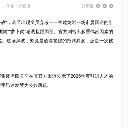
网
作者：
郑夏旭
分享至
奋战”，甚至出现全员弃考——福建龙岩一场市属国企的引
围岗”“萝卜岗”猜测接踵而至。官方则给出多重偶然因素的
门槛。这场风波，究竟是值得警惕的招聘漏洞，还是一次被
集团有限公司在其官方渠道公示了2026年度引进人才的
数字迅速发酵为公共话题。