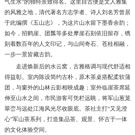
气生水”的独特景致得名。这里自古便是文人雅集
的风雅之地，清代著名方志学者、诗人刘名芳曾居
于此编撰《五山志》，为这片山水留下墨香余韵；
如今，招鹤崖、团瓢等多处摩崖石刻依旧留存，镌
刻着数百年的人文印记，与山间奇石、苍桂相融，
一步一景皆藏古韵。
走进焕新后的水云窝，古雅格调与现代舒适相
得益彰。室内陈设简约古朴，原木茶桌搭配柔软蒲
团，与窗外的山林云影相映成趣；室外临崖茶席延
伸至山水之间，市民游客可凭栏远眺，将军山葱茏
翠峦与远处江海风光尽收眼底。茶社主打“又见澄
心”军山茶系列，打造集品茶、观景、怀古于一体
的文化体验空间。