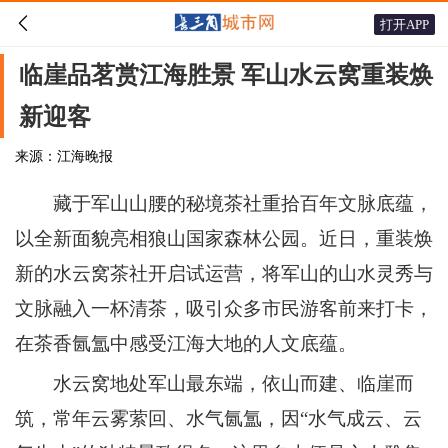

打开APP
临崖品茗赏江海胜景 军山水云窝重装焕
新迎客
来源：江海晚报
藏于军山山腰的秘境茶社重拾百年文脉底蕴，
以全新面貌亮相狼山国家森林公园。近日，重装焕
新的水云窝茶社开启试运营，将军山的山水灵秀与
文脉融入一杯清茶，吸引众多市民游客前来打卡，
在茶香氤氲中感受江海大地的人文底蕴。
水云窝地处军山最东端，依山而建、临崖而
筑，常年云雾萦回、水气氤氲，因“水气成云、云