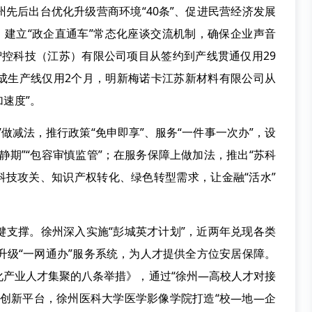
先后出台优化升级营商环境“40条”、促进民营经济发展
列，建立“政企直通车”常态化座谈交流机制，确保企业声音
晟智控科技（江苏）有限公司项目从签约到产线贯通仅用29
成生产线仅用2个月，明新梅诺卡江苏新材料有限公司从
加速度”。
做减法，推行政策“免申即享”、服务“一件事一次办”，设
静期”“包容审慎监管”；在服务保障上做加法，推出“苏科
接科技攻关、知识产权转化、绿色转型需求，让金融“活水”
键支撑。徐州深入实施“彭城英才计划”，近两年兑现各类
升级“一网通办”服务系统，为人才提供全方位安居保障。
化产业人才集聚的八条举措》，通过“徐州—高校人才对接
术创新平台，徐州医科大学医学影像学院打造“校—地—企