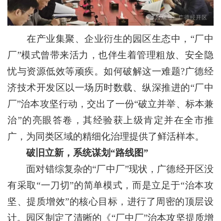
在产业集聚、企业衍生的园区生态中，“厂中
厂”模式曾带来活力，也伴生着管理粗放、安全隐
忧与资源低效等顽疾。如何破解这一难题?广德经
济技术开发区以一场历时数载、纵深推进的“厂中
厂”治本攻坚行动，交出了一份“破立并举、标本兼
治”的亮眼答卷，其经验获上级肯定并在全市推
广，为同类区域的精细化治理提供了鲜活样本。
破旧立新，系统谋划“路线图”
面对错综复杂的“厂中厂”现状，广德经开区没
有采取“一刀切”的简单模式，而是立足于“治本攻
坚、提质增效”的核心目标，进行了周密的顶层设
计。园区制定了清晰的《“厂中厂”治本攻坚提质增