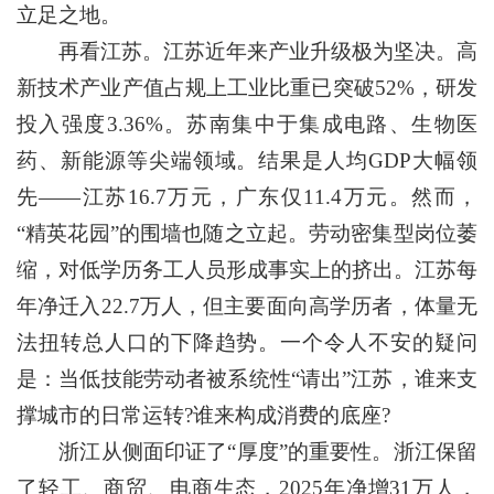
立足之地。
再看江苏。江苏近年来产业升级极为坚决。高
新技术产业产值占规上工业比重已突破52%，研发
投入强度3.36%。苏南集中于集成电路、生物医
药、新能源等尖端领域。结果是人均GDP大幅领
先——江苏16.7万元，广东仅11.4万元。然而，
“精英花园”的围墙也随之立起。劳动密集型岗位萎
缩，对低学历务工人员形成事实上的挤出。江苏每
年净迁入22.7万人，但主要面向高学历者，体量无
法扭转总人口的下降趋势。一个令人不安的疑问
是：当低技能劳动者被系统性“请出”江苏，谁来支
撑城市的日常运转?谁来构成消费的底座?
浙江从侧面印证了“厚度”的重要性。浙江保留
了轻工、商贸、电商生态，2025年净增31万人，