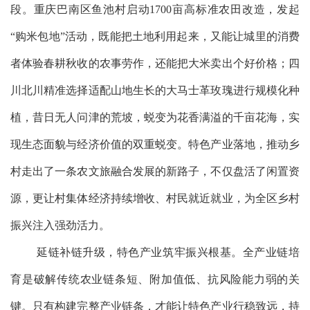
段。重庆巴南区鱼池村启动1700亩高标准农田改造，发起
“购米包地”活动，既能把土地利用起来，又能让城里的消费
者体验春耕秋收的农事劳作，还能把大米卖出个好价格；四
川北川精准选择适配山地生长的大马士革玫瑰进行规模化种
植，昔日无人问津的荒坡，蜕变为花香满溢的千亩花海，实
现生态面貌与经济价值的双重蜕变。特色产业落地，推动乡
村走出了一条农文旅融合发展的新路子，不仅盘活了闲置资
源，更让村集体经济持续增收、村民就近就业，为全区乡村
振兴注入强劲活力。
延链补链升级，特色产业筑牢振兴根基。全产业链培
育是破解传统农业链条短、附加值低、抗风险能力弱的关
键。只有构建完整产业链条，才能让特色产业行稳致远，持