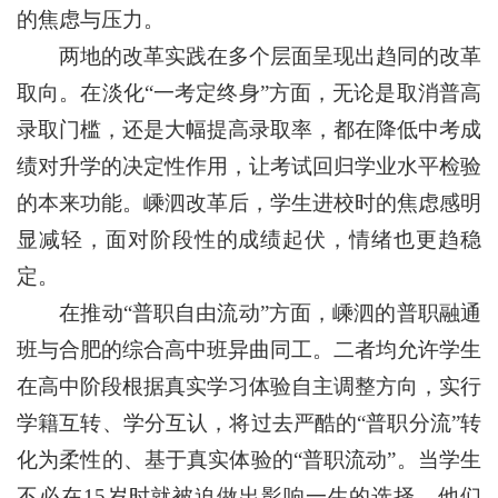
的焦虑与压力。
两地的改革实践在多个层面呈现出趋同的改革
取向。在淡化“一考定终身”方面，无论是取消普高
录取门槛，还是大幅提高录取率，都在降低中考成
绩对升学的决定性作用，让考试回归学业水平检验
的本来功能。嵊泗改革后，学生进校时的焦虑感明
显减轻，面对阶段性的成绩起伏，情绪也更趋稳
定。
在推动“普职自由流动”方面，嵊泗的普职融通
班与合肥的综合高中班异曲同工。二者均允许学生
在高中阶段根据真实学习体验自主调整方向，实行
学籍互转、学分互认，将过去严酷的“普职分流”转
化为柔性的、基于真实体验的“普职流动”。当学生
不必在15岁时就被迫做出影响一生的选择，他们