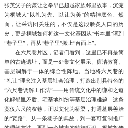
张英父子的谦让之举早已超越家族邻里故事，沉淀
为桐城人“以礼为先、以让为美”的精神底色。然
而，让采访团关注的，不仅是这段脍炙人口的历
史，更是桐城如何将这一文化基因从“书本里”请到
“巷子里”，再从“巷子里”搬上“台面上”。
在六尺巷片区，记者们看到，这里已不再是简
单的古迹遗址，而是一处集文化展示、廉洁教育、
基层调解于一体的综合性阵地。当地将六尺巷的
“礼让”理念注入基层社会治理，打造出别具特色的
“六尺巷调解工作法”——用传统文化中的谦和之道
化解邻里矛盾、宅基地纠纷等基层治理难题。这条
宽仅六尺的窄巷，正以文化为桥梁，打通基层善治
的“宽路”。从一条巷子的典故，到一套可复制推广
的调解方法，再到一个城市的精神标识，桐城将传