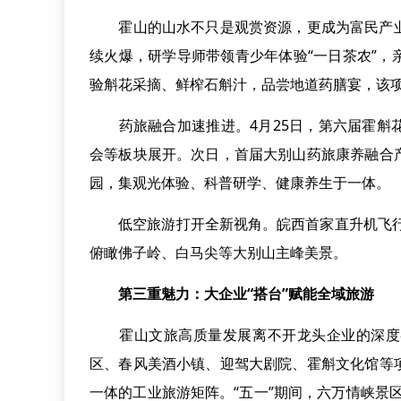
霍山的山水不只是观赏资源，更成为富民产业。
续火爆，研学导师带领青少年体验“一日茶农”
验斛花采摘、鲜榨石斛汁，品尝地道药膳宴，该项
药旅融合加速推进。4月25日，第六届霍斛花
会等板块展开。次日，首届大别山药旅康养融合
园，集观光体验、科普研学、健康养生于一体。
低空旅游打开全新视角。皖西首家直升机飞行营
俯瞰佛子岭、白马尖等大别山主峰美景。
第三重魅力：大企业“搭台”赋能全域旅游
霍山文旅高质量发展离不开龙头企业的深度参
区、春风美酒小镇、迎驾大剧院、霍斛文化馆等
一体的工业旅游矩阵。“五一”期间，六万情峡景区