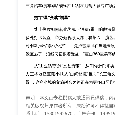
三角汽车(房车)集结赛(霍山站)在迎驾大剧院广场
把“声量”变成“增量”
线上热度如何转化为线下消费?霍山的做法是主
多处打卡装置，举办短视频大赛，将茶园、演艺
时创新推出“票根经济”——凭滑雪票可在当地餐
景区热了，沿线民宿跟着受益，“霍山360最美环
从“工业锈带”到“文创秀带”，从“种农田”到“卖
力正将这座宝藏小城从“山间秘境”推向“长三角
景”，这座小城的文旅融合之路正在为更多山区县
声明：本文由专栏撰稿人或通讯员供稿，内
相关版权归原作者所有，未经许可不得擅自
系电话：15301592670；广告合作：199519