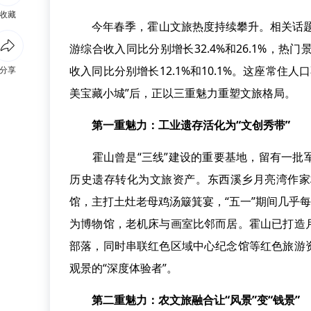
收藏
今年春季，霍山文旅热度持续攀升。相关话题全
游综合收入同比分别增长32.4%和26.1%，
收入同比分别增长12.1%和10.1%。这座常住
分享
美宝藏小城”后，正以三重魅力重塑文旅格局。
第一重魅力：工业遗存活化为“文创秀带”
霍山曾是“三线”建设的重要基地，留有一批军
历史遗存转化为文旅资产。东西溪乡月亮湾作家
馆，主打土灶老母鸡汤簸箕宴，“五一”期间几乎
为博物馆，老机床与画室比邻而居。霍山已打造
部落，同时串联红色区域中心纪念馆等红色旅游
观景的“深度体验者”。
第二重魅力：农文旅融合让“风景”变“钱景”