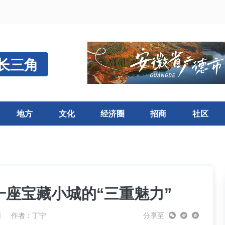
长三角
地方
文化
经济圈
招商
社区
座宝藏小城的“三重魅力”
网
作者：丁宁
分享至