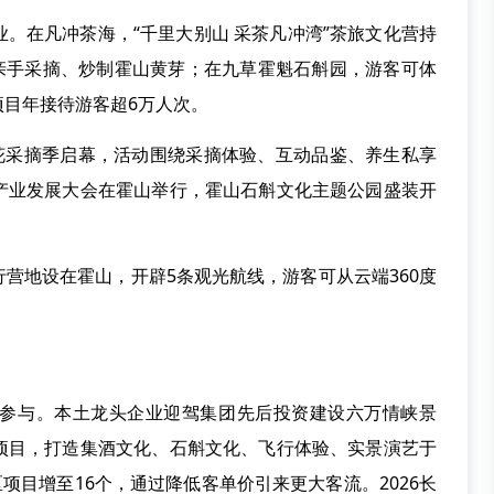
在凡冲茶海，“千里大别山 采茶凡冲湾”茶旅文化营持
，亲手采摘、炒制霍山黄芽；在九草霍魁石斛园，游客可体
目年接待游客超6万人次。
采摘季启幕，活动围绕采摘体验、互动品鉴、养生私享
产业发展大会在霍山举行，霍山石斛文化主题公园盛装开
地设在霍山，开辟5条观光航线，游客可从云端360度
与。本土龙头企业迎驾集团先后投资建设六万情峡景
项目，打造集酒文化、石斛文化、飞行体验、实景演艺于
项目增至16个，通过降低客单价引来更大客流。2026长