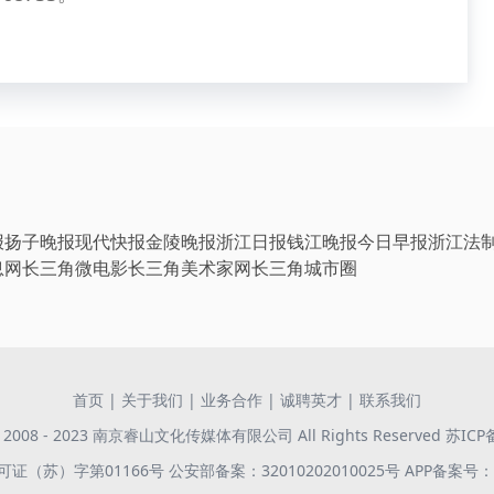
报
扬子晚报
现代快报
金陵晚报
浙江日报
钱江晚报
今日早报
浙江法
息网
长三角微电影
长三角美术家网
长三角城市圈
首页
|
关于我们
|
业务合作
|
诚聘英才
|
联系我们
 © 2008 - 2023 南京睿山文化传媒体有限公司 All Rights Reserved
苏ICP
证（苏）字第01166号
公安部备案：32010202010025号
APP备案号：苏