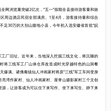
网浏览量突破2亿次，“五一”假期全县接待游客量和旅
热门景区周边酒店民宿全部满房。1至4月，游客接待量和综合
人口不足30万的大别山腹地小县，今年初入选安徽省首批“皖
工厂旧址。近年来，当地深入挖掘三线文化，将沉睡的
村将三线军工厂山体仓库改造成时光穿越特色的山洞餐
每天爆满。诸佛庵镇仙人冲画家村将原“三线”军工车间变身
月亮湾作家村、仙人冲画家村、屋脊山摄影家村三个文创
资源，让游客成为可以住下来写作、坐下来写生、静下来