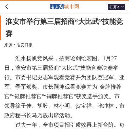

打开APP
淮安市举行第三届招商“大比武”技能竞
赛
来源：淮安日报
淮水扬帆竞风采，招商论剑绘宏图。1月27
日，淮安市第三届招商“大比武”技能竞赛决赛举
行。市委书记史志军观看竞赛并为团队赛冠军、亚
军、季军颁奖。市长顾坤观看竞赛并为“金牌推荐
官”“银牌推荐官”“铜牌推荐官”获奖选手颁奖。市
领导徐子佳、胡毅、林小明、贺宝祥、张冲林，市
政府秘书长马乃骏出席活动。
过去一年，全市项目招引质效再上新台阶。每