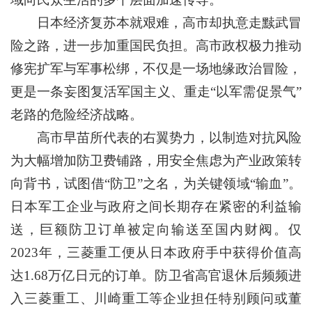
日本经济复苏本就艰难，高市却执意走黩武冒
险之路，进一步加重国民负担。高市政权极力推动
修宪扩军与军事松绑，不仅是一场地缘政治冒险，
更是一条妄图复活军国主义、重走“以军需促景气”
老路的危险经济战略。
高市早苗所代表的右翼势力，以制造对抗风险
为大幅增加防卫费铺路，用安全焦虑为产业政策转
向背书，试图借“防卫”之名，为关键领域“输血”。
日本军工企业与政府之间长期存在紧密的利益输
送，巨额防卫订单被定向输送至国内财阀。仅
2023年，三菱重工便从日本政府手中获得价值高
达1.68万亿日元的订单。防卫省高官退休后频频进
入三菱重工、川崎重工等企业担任特别顾问或董