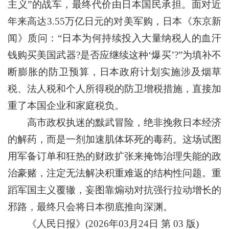
主义”的战车，最终代价由日本国民承担。面对近
年来高达3.55万亿日元的对美军购，日本《东京新
闻》质问：“日本为何持续投入大量纳税人的血汗
钱购买美国武器?是否应继续这种‘爆买’?”为填补不
断膨胀的防卫预算，日本政府计划实施涉及烟草
税、法人税和个人所得税的防卫增税措施，直接加
重了本国企业和家庭税负。
高市政权执迷的黩武冒险，绝非挽救日本经济
的解药，而是一剂加速肌体坏死的毒药。这场试图
用军备订单和狂热的财政扩张来掩饰治理失能的政
治豪赌，注定无法解决积重难返的结构性问题。重
蹈军国主义覆辙，妄图靠煽动对抗强行拉动增长的
邪路，最终只会将日本彻底推向深渊。
《人民日报》(2026年03月24日 第 03 版)