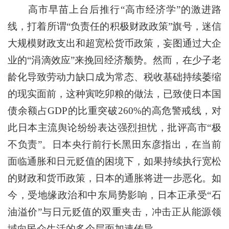
高市早苗上台后推行“高市经济学”的激进路
线，打着所谓“负责任的积极财政政策”旗号，迷信
大规模财政支出和超宽松货币政策，妄图通过大企
业的“涓滴效应”来挽回经济颓势。然而，在少子老
龄化导致劳动力缺口成为常态、税收基础持续萎缩
的现实面前，这种寅吃卯粮的做法，已致使日本国
债余额占GDP的比重突破260%的高危警戒线，对
此日本主流舆论纷纷表达强烈担忧，批评高市“极
不负责”。日本央行前行长黑田东彦指出，在当前
面临通胀和日元贬值的困境下，如果持续执行宽松
的财政和货币政策，日本的通胀将进一步恶化。如
今，受地缘政治和中东局势影响，日本正承受“石
油溢价”与日元贬值的双重夹击，冲击正从能源领
域向民众生活的多个层面加速传导。