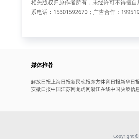
相关版权归原作者所有，未经许可不得擅自
系电话：15301592670；广告合作：199519
媒体推荐
解放日报
上海日报
新民晚报
东方体育日报
新华日
安徽日报
中国江苏网
龙虎网
浙江在线
中国决策信
Copyright