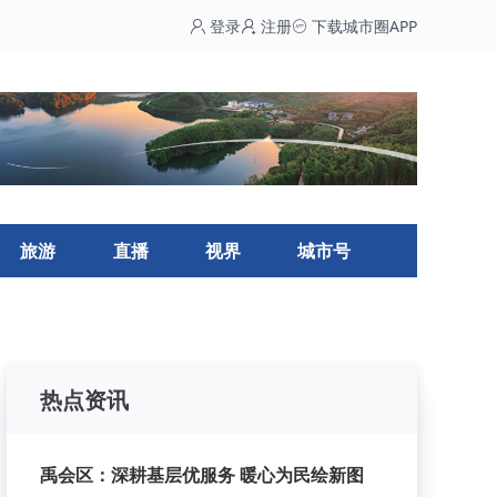
登录
注册
下载城市圈APP
旅游
直播
视界
城市号
热点资讯
禹会区：深耕基层优服务 暖心为民绘新图