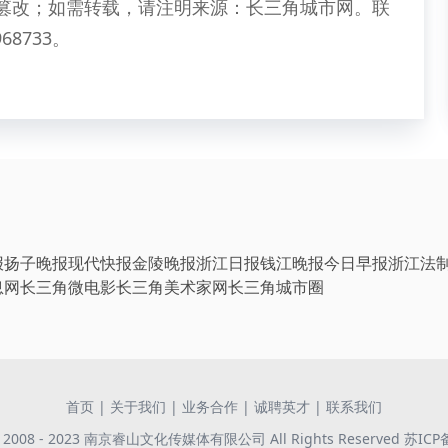
篡改；如需转载，请注明来源：长三角城市网。联
68733。
报
扬子晚报
现代快报
金陵晚报
浙江日报
钱江晚报
今日早报
浙江法
息网
长三角微电影
长三角美术家网
长三角城市圈
首页
|
关于我们
|
业务合作
|
诚聘英才
|
联系我们
 © 2008 - 2023 南京睿山文化传媒体有限公司 All Rights Reserved
苏ICP