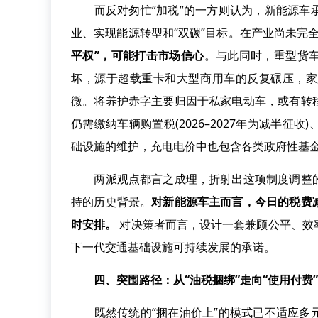
而反对匆忙“加税”的一方则认为，新能源车承
业、实现能源转型和“双碳”目标。在产业尚未完
平权”，可能打击市场信心
。与此同时，重型货
坏，源于超载重卡和大型商用车的反复碾压，家
微。将养护赤字主要归因于私家电动车，或有转
仍需缴纳车辆购置税(2026–2027年为减半
础设施的维护，充电电价中也包含各类政府性基
两派观点都言之成理，折射出这项制度调整的
持的历史背景。
对新能源车主而言，今日的税费
时安排。
对决策者而言，设计一套兼顾公平、效
下一代交通基础设施可持续发展的承诺。
四、突围路径：从“油税捆绑”走向“使用付费”
既然传统的“捆在油价上”的模式已不适应多