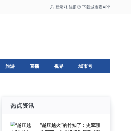
登录
注册
下载城市圈APP
旅游
直播
视界
城市号
热点资讯
“越压越火”的竹知了：史翠珊