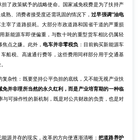
担了政策赋予的战略使命。国家减免税费是为了扶持产
全成熟、消费者接受度还需巩固的情况下，
过早强调“油电
车主宰了道路损耗。大部分市政道路和国省干道的严重损
用新能源车即便偏重，与数十吨的重型货车相比仍属轻
移焦点之嫌。此外，
电车并非零税负
：目前购买新能源车
征收)、车船税、高速通行费等，这些费用同样部分用于交通基
金。
复杂性：既要坚持公平负担的底线，又不能无视产业扶
减免并非理所当然的永久红利，而是产业培育期的一种临
率与可操作性的新机制，既是对公共财政的负责，也是对
元能源并存的现实，改革的方向便逐渐清晰：
把道路养护