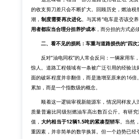
的收支剪刀差只会不断扩大。回顾历史，燃油税
潮，
制度需要再次进化
。与其将“电车是否该交
用者都应当合理分担养护成本
，而分担的方式必
二、看不见的损耗：车重与道路损伤的“四次
反对“油电同权”的人常会反问：一辆家用车，
惊人。道路工程领域有一条被广泛引用的经验法
面的破坏程度并非翻倍，而是激增至原来的16
累加，而是一个指数级的概念。
顺着这一逻辑审视新能源车，情况同样发人深
质量普遍比同级别燃油车高出数百公斤。有研究测
值，
大约相当于12辆1.5吨的紧凑型轿车
。当然
重因素，并非简单的数学换算。但一个趋势已经