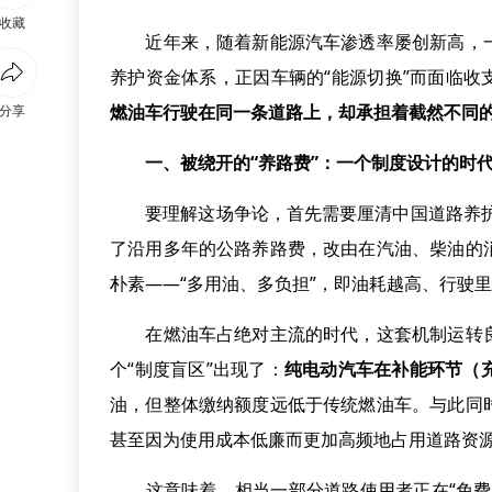
收藏
近年来，随着新能源汽车渗透率屡创新高，一
养护资金体系，正因车辆的“能源切换”而面临收
燃油车行驶在同一条道路上，却承担着截然不同的
分享
一、被绕开的“养路费”：一个制度设计的时
要理解这场争论，首先需要厘清中国道路养护资
了沿用多年的公路养路费，改由在汽油、柴油的
朴素——“多用油、多负担”，即油耗越高、行驶
在燃油车占绝对主流的时代，这套机制运转良
个“制度盲区”出现了：
纯电动汽车在补能环节（
油，但整体缴纳额度远低于传统燃油车。与此同
甚至因为使用成本低廉而更加高频地占用道路资
这意味着，相当一部分道路使用者正在“免费”