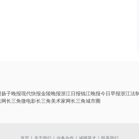
报
扬子晚报
现代快报
金陵晚报
浙江日报
钱江晚报
今日早报
浙江法
息网
长三角微电影
长三角美术家网
长三角城市圈
首页
|
关于我们
|
业务合作
|
诚聘英才
|
联系我们