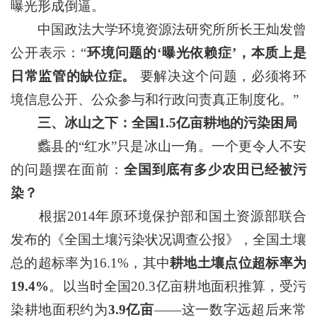
曝光形成倒逼。
中国政法大学环境资源法研究所所长王灿发曾
公开表示：“
环境问题的‘曝光依赖症’，本质上是
日常监管的缺位症。
要解决这个问题，必须将环
境信息公开、公众参与和行政问责真正制度化。”
三、冰山之下：全国1.5亿亩耕地的污染困局
蠡县的“红水”只是冰山一角。一个更令人不安
的问题摆在面前：
全国到底有多少农田已经被污
染？
根据2014年原环境保护部和国土资源部联合
发布的《全国土壤污染状况调查公报》，全国土壤
总的超标率为16.1%，其中
耕地土壤点位超标率为
19.4%
。以当时全国20.3亿亩耕地面积推算，受污
染耕地面积约为
3.9亿亩
——这一数字远超后来常