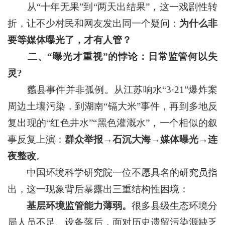
从“十年无果”到“两天出结果”，这一戏剧性转
折，让不少村民和网友发出同一个疑问：
为什么非
要等媒体曝光了，才有人管？
二、“曝光才重视”的悖论：日常监管何以失
灵?
蠡县事件并非孤例。从江苏响水“3·21”爆炸案
周边土壤污染，到湖南“镉大米”事件，再到多地反
复出现的“红色井水”“黑色灌溉水”，一个相似的叙
事反复上演：
群众举报→石沉大海→媒体曝光→连
夜整改
。
中国环境科学研究院一位不愿具名的研究员指
出，这一现象背后暴露出三重结构性困境：
基层环境监管能力薄弱。
很多县级生态环境分
局人员不足、设备落后，面对历史遗留污染源缺乏