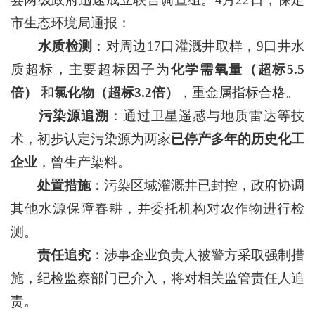
市生态环境局通报：
水质检测
：对周边17口灌溉井取样，9口井水
质超标，主要超标因子为
化学需氧量（超标5.5
倍）
和
氯化物（超标3.2倍）
，重金属指标合格。
污染源追溯
：通过卫星遥感与地质雷达等技
术，初步认定污染源为两家
已停产多年的历史化工
企业
，曾生产染料。
处置措施
：污染区域灌溉井已封控，政府协调
其他水源保障春耕，并委托机构对农作物进行检
测。
责任追究
：涉事企业负责人被警方采取强制措
施，纪检监察部门已介入，将对相关监管责任人追
责。