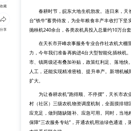
收藏
春耕时节，皖东大地生机勃发。连日来，天
台“铁牛”蓄势待发，为全年粮食丰产丰收打下
抛秧机240余台，各类农机具投入总量约10万台
分享
在天长市开峰农事服务专业合作社农机大棚
力，今年我们准备再购进4台大型智能化插秧机
市、镇两级还有叠加补贴，政策红利足、落地快
人工，还能实现精准密植、提升单产。新增机械到
扩大。
为让春耕农机“跑得顺、不停摆”，天长市
村（社区）三级农机物资调度机制，全面摸排辖
应充足，做到随缺随补、应急可用。同时，当地
保障“三农服务专站”，开通农机用油绿色通道，