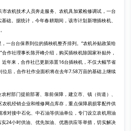
长市农机技术人员奔走服务、农机具加紧检修调试，一台
坚实基础。据统计，今年春耕期间，该市计划新增插秧机、
套。
里，一台台保养到位的插秧机整齐排列。“农机补贴政策给
。”合作社理事长陈开峰介绍，购买插秧机除国家补贴外，
。近年来，合作社已更新添置16台插秧机，不仅大幅节省
位后，合作社作业面积将在去年7.58万亩的基础上继续
农业农村部门提前部署、靠前保障，建立市、镇（街道）、
区农机经销企业和维修网点库存，重点保障易损零配件供
精准对接中石化、中石油等供油单位，专门设立农机用油
落实24小时供油、优先加油、优惠供应等举措，切实解决