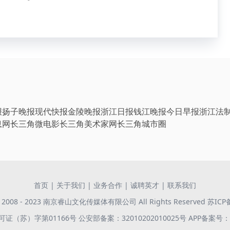
报
扬子晚报
现代快报
金陵晚报
浙江日报
钱江晚报
今日早报
浙江法
息网
长三角微电影
长三角美术家网
长三角城市圈
首页
|
关于我们
|
业务合作
|
诚聘英才
|
联系我们
 © 2008 - 2023 南京睿山文化传媒体有限公司 All Rights Reserved
苏ICP
证（苏）字第01166号
公安部备案：32010202010025号
APP备案号：苏