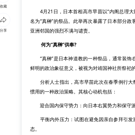
收藏
4月21日，日本首相高市早苗以“内阁总理大
名为“真榊”的祭品。此举再次暴露了日本部分
亚洲邻国的强烈不满与谴责。
分享
何为“真榊”供奉?
“真榊”是日本神道教的一种祭品，通常装饰在
鲜明的政治象征意义，被视为对靖国神社所祭祀的
分析人士指出，高市早苗此次在春季例行大祭期
惯用的一种政治策略。其核心动机包括：
迎合国内保守势力：向日本右翼势力和保守派
平衡内外压力：试图在避免因亲自参拜引发激烈
态。