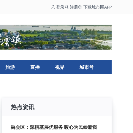
登录
注册
下载城市圈APP
旅游
直播
视界
城市号
热点资讯
禹会区：深耕基层优服务 暖心为民绘新图