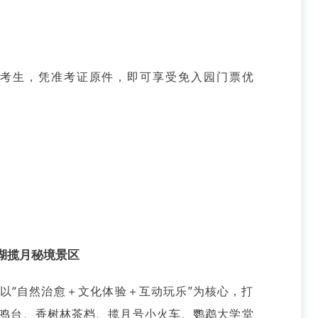
的考生，凭准考证原件，即可享受免入园门票优
湖揽月秘境景区
以“自然治愈＋文化体验＋互动玩乐”为核心，打
鸣台、香树林茶档、揽月号小火车、鹦鹉大学堂