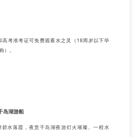
证和高考准考证可免费观看水之灵（18周岁以下毕
购）。
千岛湖游船
醉碧水落霞，夜赏千岛湖夜游灯火璀璨。一程水