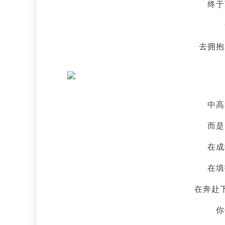
终于
去拥抱
中高
而是
在成
在填
在奔赴
你