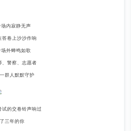
考场内寂静无声
在答卷上沙沙作响
考场外蝉鸣如歌
师、警察、志愿者
一群人默默守护
考试的交卷铃声响过
了三年的你