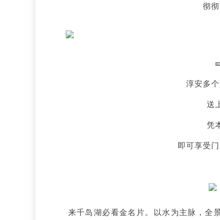
彻彻
淳安多个
送
凭
即可享受门
来千岛湖必看金名片。以水为主脉，全景