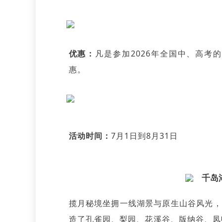
优惠：
凡是参加2026年全国中、高考
惠。
活动时间：
7月1日到8月31日
千岛
揽月秘境坐拥一线湖景与原生山谷风光，
造了孔雀园、梨园、花溪谷、版纳谷、凤