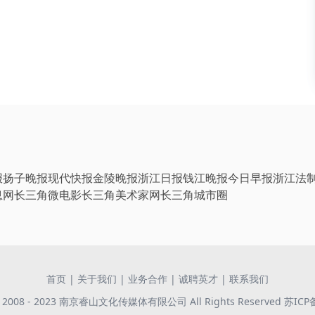
报
扬子晚报
现代快报
金陵晚报
浙江日报
钱江晚报
今日早报
浙江法
息网
长三角微电影
长三角美术家网
长三角城市圈
首页
|
关于我们
|
业务合作
|
诚聘英才
|
联系我们
 © 2008 - 2023 南京睿山文化传媒体有限公司 All Rights Reserved
苏ICP