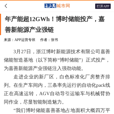

打开APP
年产能超12GWh！博时储能投产，嘉
善新能源产业强链
来源：APP运营专班
作者：张书
3月27日，浙江博时新能源技术有限公司嘉善
储能智造基地（以下简称“博时储能”）正式投产，
为嘉善新能源产业强链注入强劲动能。
走进企业的新厂区，白色标准化厂房整齐排
列。在生产车间内，三条率先运行的自动化pack线
正在高速运转，AGV自动导引运输车与机械臂协
同作业，尽显智能制造魅力。
“我们博时储能嘉善基地占地面积大概四万平