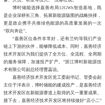
博时储能选择嘉善布局12GWh智造基地，既
是企业深耕长三角、拓展新能源版图的战略抉择，
更是政企携手共推绿色能源的高质量发展的一次
“双向奔赴”。
“嘉善区位条件非常好，还有兰钧等我们产业
链上下游的伙伴，能够降低成本。同时，嘉善经济
技术开发区为我们提供了全方位、全流程、全周期
的服务保障，加速投产扩产。”浙江博时新能源技
术有限公司副总经理曹蕊说。
嘉善经济技术开发区党工委副书记、管委会副
主任于洋表示，博时储能的建成投产，是嘉善经济
技术开发区在新能源赛道上取得的又一重要成果。
接下去，嘉善经济技术开发区将持续做好“店小二”