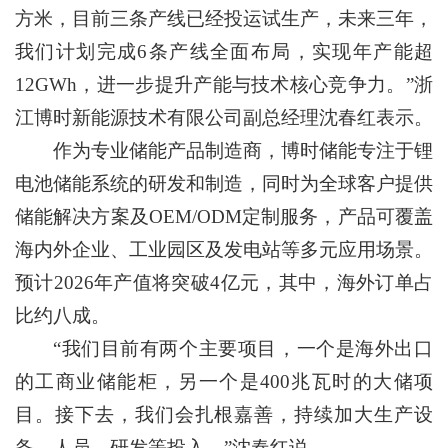
方米，目前三条产线已经投运试生产，未来三年，
我们计划完成6条产线全面布局，实现年产能超
12GWh，进一步提升产能与技术核心竞争力。”浙
江博时新能源技术有限公司副总经理沈春红表示。
作为专业储能产品制造商，博时储能专注于锂
电池储能系统的研发和制造，同时为全球客户提供
储能解决方案及OEM/ODM定制服务，产品可覆盖
海内外企业、工业园区及发电站等多元应用场景。
预计2026年产值将突破4亿元，其中，海外订单占
比约八成。
“我们目前有两个主要项目，一个是海外出口
的工商业储能柜，另一个是400兆瓦时的大储项
目。接下去，我们会扎根嘉善，持续加大生产设
备、人员、研发等投入。”沈春红说。