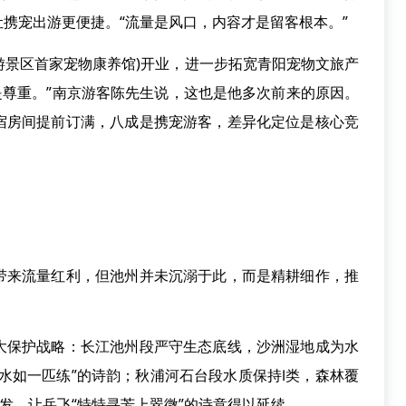
携宠出游更便捷。“流量是风口，内容才是留客根本。”
游景区首家宠物康养馆)开业，进一步拓宽青阳宠物文旅产
都是尊重。”南京游客陈先生说，这也是他多次前来的原因。
宿房间提前订满，八成是携宠游客，差异化定位是核心竞
来流量红利，但池州并未沉溺于此，而是精耕细作，推
保护战略：长江池州段严守生态底线，沙洲湿地成为水
水如一匹练”的诗韵；秋浦河石台段水质保持Ⅰ类，森林覆
开发，让岳飞“特特寻芳上翠微”的诗意得以延续。