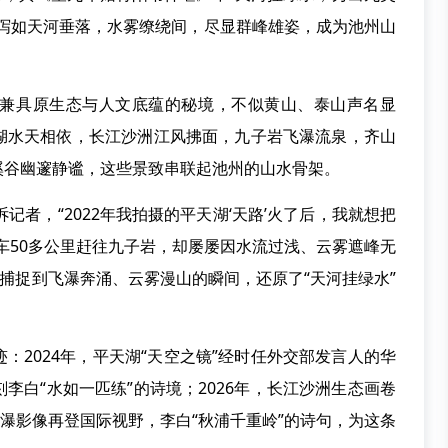
倾泻如天河垂落，水雾缭绕间，尽显群峰雄姿，成为池州山
具原生态与人文底蕴的秘境，不似黄山、泰山声名显
湖水天相依，长江沙洲江风拂面，九子岩飞瀑流泉，齐山
溪谷幽邃静谧，这些景致串联起池州的山水骨架。
记者，“2022年我拍摄的平天湖‘天路’火了后，我就想把
车50多公里赶往九子岩，却屡屡因水流过浅、云雾遮峰无
才捕捉到飞瀑奔涌、云雾漫山的瞬间，还原了“天河挂绿水”
2024年，平天湖“天空之镜”经时任外交部发言人的华
李白“水如一匹练”的诗境；2026年，长江沙洲生态画卷
飞瀑影像再登国际视野，李白“秋浦千重岭”的诗句，为这条