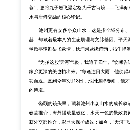
蓉”，更将九子岩飞瀑定格为千古诗境——飞瀑
水与唐诗交融的核心印记。
池州更有众多小众山水，这是指全域分布、兼
赫，却藏着最本真的生态肌理与文脉基因。平天
翠微亭镌刻岳飞豪情，秋浦河萦绕诗韵，牯牛降
“为拍这股‘天河’气韵，我追了四年。”饶颐告诉
家乡更深的美也拍出来。”每逢连日大雨，他便驱
功而返。直到今年3月18日，池州连降春雨，他
的诗境。
饶颐的镜头里，藏着池州小众山水的成长轨迹：
春莹推介，海外播放量破亿，水天一色的景致复刻
获外交部推介，彰显大保护成效；如今，“天河”