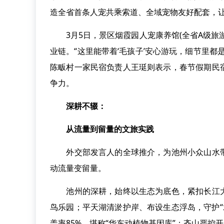
造全省首条人宠共乘索道、全域宠物友好配套，让
3月5日，景区烟霞园人宠康养馆(全省A级旅
业链。“这里能带着‘毛孩子’安心游玩，细节里
陈畈村一家民宿负责人王珽则表示，春节假期民
争力。
深耕不辍：
从流量到留量的文旅实践
外交部发言人的全球推介，为池州小众山水带
动流量变留量。
池州的深耕，始终以生态为底色，紧扣长江大
鸟乐园；平天湖清淤护岸、布设生态浮岛，守护“
盖率85%，堪称“华东动植物基因库”；齐山严控