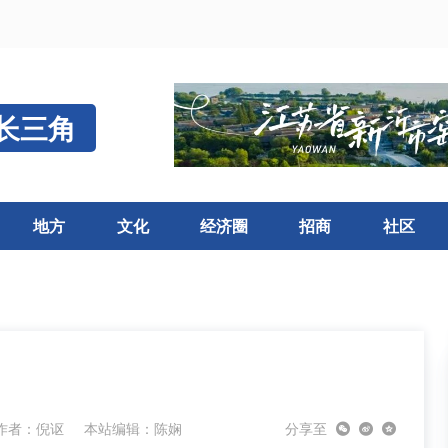
长三角
地方
文化
经济圈
招商
社区
作者：倪讴
本站编辑：陈娴
分享至