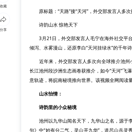
收藏
原标题：“天路”接“天河”，外交部发言人多次
诗韵山水 惊艳天下
分享
3月21日，外交部发言人毛宁在海外社交平台
倾泻、水雾漫山，还原李白“天河挂绿水”的千年
近年来，外交部发言人多次向全球推介池州小众山
长江池州段沙洲生态画卷获推介，如今“天河”飞
意轨迹，将皖南秘境推向世界。该视频全网阅读量超
山水怡情：
诗韵里的小众秘境
池州以九华山闻名天下，九华山之名，源于李白
句》中“妙有分二气，灵山开九华”，道尽山岳灵