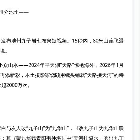
推介池州——
发布池州九子岩七布泉短视频。15秒内，80米山崖飞瀑
诗境。
水——2024年平天湖“天路”惊艳海外，2026年1月
瀑再添新彩，本土摄影家饶颐用镜头铺就“天路接天河”的诗
2000万次。
与友人改“九子山”为“九华山”，《改九子山为九华山联
秀；其《望九华赠青阳韦仲堪》中“天河挂绿水，秀出九芙