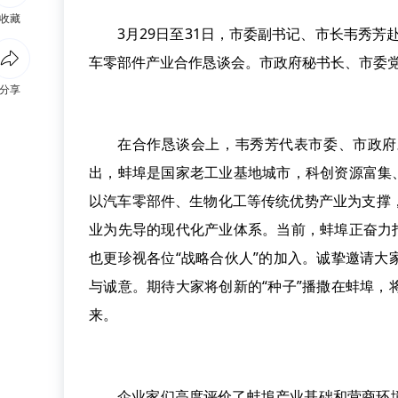
收藏
3月29日至31日，市委副书记、市长韦秀
车零部件产业合作恳谈会。市政府秘书长、市委
分享
在合作恳谈会上，韦秀芳代表市委、市政府
出，蚌埠是国家老工业基地城市，科创资源富集
以汽车零部件、生物化工等传统优势产业为支撑
业为先导的现代化产业体系。当前，蚌埠正奋力
也更珍视各位“战略合伙人”的加入。诚挚邀请
与诚意。期待大家将创新的“种子”播撒在蚌埠
来。
企业家们高度评价了蚌埠产业基础和营商环