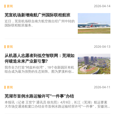
要闻
2026-04-14
芜宣机场新增南航广州国际联程航班
近日，芜宣机场联合南方航空推出经广州中转的
国际联程航班服务。
要闻
2026-04-13
从机器人志愿者到低空智联网：芜湖如
何锻造未来产业新引擎?
我市全力打造“鸠兹科创湾”，18个创新园区有机
组合成为最为强势的生态矩阵。图为梦溪科创走
廊。2026年春运首日，芜湖高铁站里，一位特
要闻
2026-04-11
芜湖市首例水路运输许可“一件事”办结
本报讯（记者 王世宁 通讯员 徐先照）4月9日，长江（芜湖）航运要素
大市场交通港航窗口办结全市首例水路运输经营许可“一件事”，安徽润
晟航运有限公司当场一次性领取《国内水路运输经营许可证》和“友帮
68”