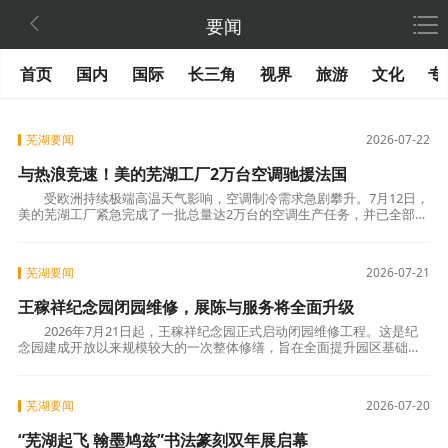

要闻
首页
国内
国际
长三角
视界
旅游
文化
专
芜湖要闻
2026-07-22
与热浪竞速！美的芜湖工厂2万台空调驰援法国
受欧洲持续极端高温天气影响，空调制冷需求急剧攀升。7月12日，
美的芜湖工厂紧急完成了一批总量达2万台的空调生产任务，并已全部装
货发运，预计7月26日运抵法国，刷新出口交付纪
芜湖要闻
2026-07-21
王稼祥纪念园闭园维修，展陈与服务将全面升级
2026年7月21日起，王稼祥纪念园正式启动闭园维修工程。这是纪
念园建成开放以来规模较大的一次整体修缮，旨在全面提升园区基础设
施、展陈环境和参观服务品质，以崭新面貌为广
芜湖要闻
2026-07-20
“芜湖起飞 翰墨鸠兹”书法篆刻双年展启幕