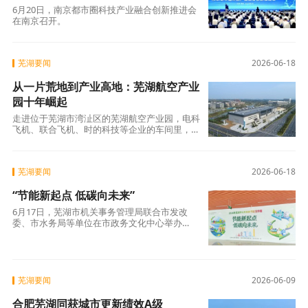
6月20日，南京都市圈科技产业融合创新推进会
在南京召开。
芜湖要闻
2026-06-18
从一片荒地到产业高地：芜湖航空产业
园十年崛起
走进位于芜湖市湾沚区的芜湖航空产业园，电科
飞机、联合飞机、时的科技等企业的车间里，各
类通航飞机和无人机正在加紧生产。
芜湖要闻
2026-06-18
“节能新起点 低碳向未来”
6月17日，芜湖市机关事务管理局联合市发改
委、市水务局等单位在市政务文化中心举办
2026年全市公共机构节能宣传周主题宣传活
动。聚焦“双碳”目标，紧扣“节能新起点 低碳向
未来”主题，现场开展千人联名承诺
芜湖要闻
2026-06-09
合肥芜湖同获城市更新绩效A级