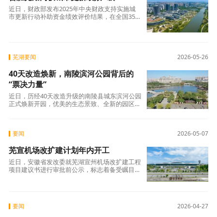
近日，财政部发布2025年中央财政支持实施城
市更新行动补助资金绩效评价结果，在全国35个
参评城市的榜单上，合肥与芜湖同时获评最高等
级A级。
芜湖要闻
2026-05-26
40天改造焕新，南陵滨河公园背后的
“票决力量”
近日，历经40天改造升级的南陵县城东滨河公园
正式焕新开园，优美的生态景致、全新的园区风
貌与多功能的休闲休憩体验，吸引大批市民齐聚
游园。
要闻
2026-05-07
芜宣机场改扩建计划年内开工
近日，安徽省发改委就芜湖宣州机场改扩建工程
项目建议书进行审批前公示，标志着备受瞩目的
芜宣机场升级扩建工作迈出关键前期步伐。
要闻
2026-04-27