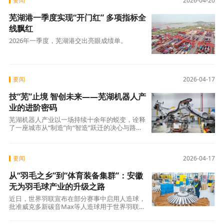
要闻
2026-04-20
芜湖港一季度实现“开门红” 多项指标全
线飘红
2026年一季度，芜湖港交出亮眼成绩单。
要闻
2026-04-17
技“芜”止境 智创未来——芜湖机器人产
业的进阶密码
芜湖机器人产业以一场持续十余年的蜕变，诠释
了一座城市从“制造”向“智造”跃迁的决心与路
径。
要闻
2026-04-17
从“羽毛之乡”到“体育装备集群”：安徽
无为羽毛球产业的升级之路
近日，世界羽联宣布在部分赛事中启用人造球，
批准威克多新碳音Max等人造球用于世界羽联三
级赛事及国际青年赛事。