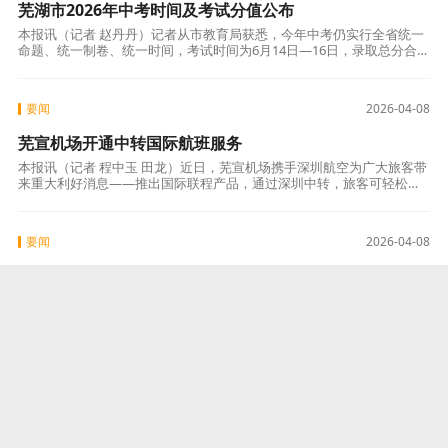
芜湖市2026年中考时间及考试分值公布
本报讯（记者 赵丹丹）记者从市教育局获悉，今年中考仍实行全省统一
命题、统一制卷、统一时间，考试时间为6月14日—16日，录取总分合计
760分。在考试科目及分值方面，各科目原始卷面分值为：语文150分，
要闻
2026-04-08
芜宣机场开通中转国际航班服务
本报讯（记者 程中玉 田龙）近日，芜宣机场携手深圳航空为广大旅客带
来重大利好消息——推出国际联程产品，通过深圳中转，旅客可轻松通
达欧美、东南亚多个地区，为区域出行与国际交流搭建起更为便捷的空
中桥梁。长
要闻
2026-04-08
九华北路下穿淮南线工程启动施工
本报讯（记者 王世宁）近日，G205九华北路下穿淮南线安全提升工程已
启动施工。项目建成后将实现该路段人车分流，从根本上破解通行瓶
颈、提升道路通行能力和行车安全条件。该工程路段全长约650米，起点
顺接齐
要闻
2026-04-08
芜湖脑机接口产业“加速跑”
本报讯（记者 王世宁）政策真金白银加持，院士团队把脉定向，临床与