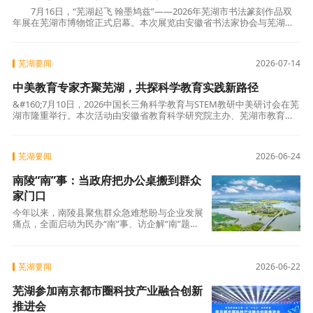
7月16日，“芜湖起飞 翰墨鸠兹”——2026年芜湖市书法篆刻作品双
年展在芜湖市博物馆正式启幕。本次展览由安徽省书法家协会与芜湖市
文学艺术界联合会联合主办，芜湖市书法家
芜湖要闻
2026-07-14
中美教育专家齐聚芜湖，共探科学教育实践新路径
&#160;7月10日，2026中国长三角科学教育与STEM教研中美研讨会在芜
湖市隆重举行。本次活动由安徽省教育科学研究院主办、芜湖市教育局
协办，来自中美两国教育界的专家学者、教研
芜湖要闻
2026-06-24
南陵“南”事：当政府把办公桌搬到群众
家门口
今年以来，南陵县聚焦群众急难愁盼与企业发展
痛点，全面启动为民办“南”事、访企解“南”题专
项行动。
芜湖要闻
2026-06-22
芜湖参加南京都市圈科技产业融合创新
推进会