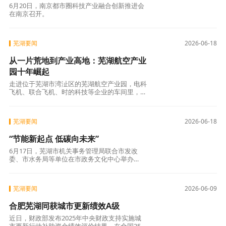
6月20日，南京都市圈科技产业融合创新推进会
在南京召开。
芜湖要闻
2026-06-18
从一片荒地到产业高地：芜湖航空产业
园十年崛起
走进位于芜湖市湾沚区的芜湖航空产业园，电科
飞机、联合飞机、时的科技等企业的车间里，各
类通航飞机和无人机正在加紧生产。
芜湖要闻
2026-06-18
“节能新起点 低碳向未来”
6月17日，芜湖市机关事务管理局联合市发改
委、市水务局等单位在市政务文化中心举办
2026年全市公共机构节能宣传周主题宣传活
动。聚焦“双碳”目标，紧扣“节能新起点 低碳向
未来”主题，现场开展千人联名承诺
芜湖要闻
2026-06-09
合肥芜湖同获城市更新绩效A级
近日，财政部发布2025年中央财政支持实施城