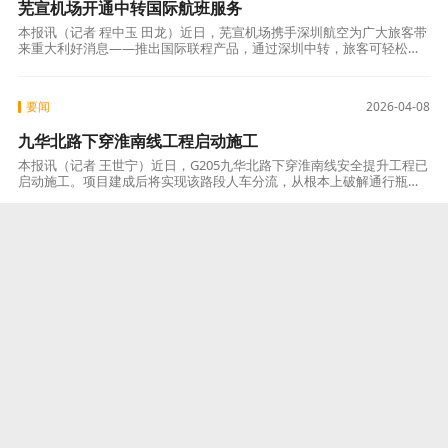
芜宣机场开通中转国际航班服务
本报讯（记者 程中玉 田龙）近日，芜宣机场携手深圳航空为广大旅客带
来重大利好消息——推出国际联程产品，通过深圳中转，旅客可轻松通
达欧美、东南亚多个地区，为区域出行与国际交流搭建起更为便捷的空
中桥梁。长
要闻
2026-04-08
九华北路下穿淮南线工程启动施工
本报讯（记者 王世宁）近日，G205九华北路下穿淮南线安全提升工程已
启动施工。项目建成后将实现该路段人车分流，从根本上破解通行瓶
颈、提升道路通行能力和行车安全条件。该工程路段全长约650米，起点
顺接齐
要闻
2026-04-08
芜湖脑机接口产业“加速跑”
本报讯（记者 王世宁）政策真金白银加持，院士团队把脉定向，临床与
产业深度融合……当前，芜湖脑机接口产业发展势头强劲，以临床、政
策、生态三重赋能全链条布局，去年签约相关项目总投资近30亿元，成
为区域发展
要闻
2026-04-07
南陵县：坚定不移推进新型城镇化 打造长三角城市活力宜
居地