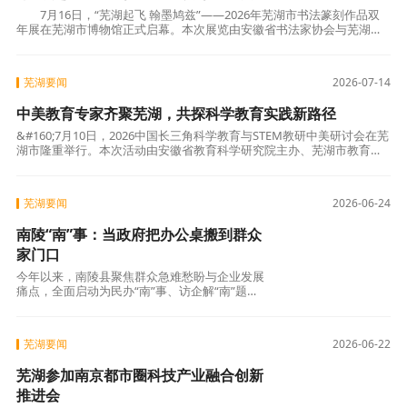
7月16日，“芜湖起飞 翰墨鸠兹”——2026年芜湖市书法篆刻作品双
年展在芜湖市博物馆正式启幕。本次展览由安徽省书法家协会与芜湖市
文学艺术界联合会联合主办，芜湖市书法家
芜湖要闻
2026-07-14
中美教育专家齐聚芜湖，共探科学教育实践新路径
&#160;7月10日，2026中国长三角科学教育与STEM教研中美研讨会在芜
湖市隆重举行。本次活动由安徽省教育科学研究院主办、芜湖市教育局
协办，来自中美两国教育界的专家学者、教研
芜湖要闻
2026-06-24
南陵“南”事：当政府把办公桌搬到群众
家门口
今年以来，南陵县聚焦群众急难愁盼与企业发展
痛点，全面启动为民办“南”事、访企解“南”题专
项行动。
芜湖要闻
2026-06-22
芜湖参加南京都市圈科技产业融合创新
推进会