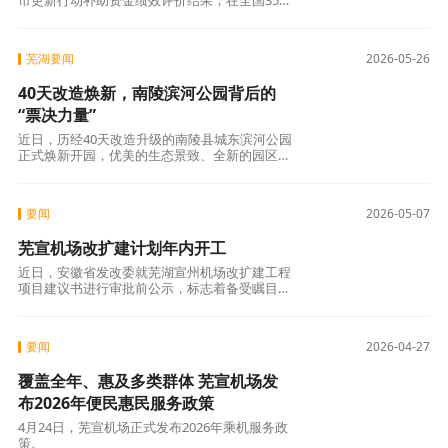
市更新行动补助资金绩效评价结果，在全国35个
参评城市的榜单上，合肥与芜湖同时获评最高等
级A级。
芜湖要闻
2026-05-26
40天改造焕新，南陵滨河公园背后的
“票决力量”
近日，历经40天改造升级的南陵县城东滨河公园
正式焕新开园，优美的生态景致、全新的园区风
貌与多功能的休闲休憩体验，吸引大批市民齐聚
游园。
要闻
2026-05-07
芜宣机场改扩建计划年内开工
近日，安徽省发改委就芜湖宣州机场改扩建工程
项目建议书进行审批前公示，标志着备受瞩目的
芜宣机场升级扩建工作迈出关键前期步伐。
要闻
2026-04-27
覆盖全年、惠及多类群体 芜宣机场发
布2026年便民惠民服务政策
4月24日，芜宣机场正式发布2026年乘机服务政
策。