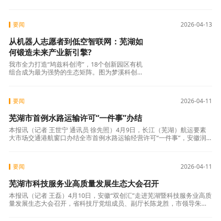
要闻
2026-04-13
从机器人志愿者到低空智联网：芜湖如
何锻造未来产业新引擎?
我市全力打造“鸠兹科创湾”，18个创新园区有机
组合成为最为强势的生态矩阵。图为梦溪科创走
廊。2026年春运首日，芜湖高铁站里，一位特
要闻
2026-04-11
芜湖市首例水路运输许可“一件事”办结
本报讯（记者 王世宁 通讯员 徐先照）4月9日，长江（芜湖）航运要素
大市场交通港航窗口办结全市首例水路运输经营许可“一件事”，安徽润
晟航运有限公司当场一次性领取《国内水路运输经营许可证》和“友帮
68”
要闻
2026-04-11
芜湖市科技服务业高质量发展生态大会召开
本报讯（记者 王磊）4月10日，安徽“双创汇”走进芜湖暨科技服务业高质
量发展生态大会召开，省科技厅党组成员、副厅长陈龙胜，市领导朱子
参加。活动现场发布了芜湖市首批布局的概念验证中心和科技成果转化
中试基