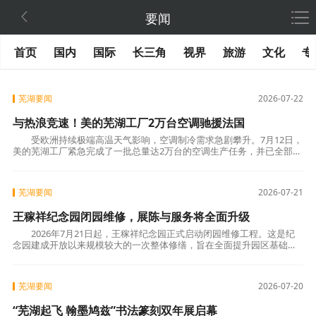

要闻
首页
国内
国际
长三角
视界
旅游
文化
专
芜湖要闻
2026-07-22
与热浪竞速！美的芜湖工厂2万台空调驰援法国
受欧洲持续极端高温天气影响，空调制冷需求急剧攀升。7月12日，
美的芜湖工厂紧急完成了一批总量达2万台的空调生产任务，并已全部装
货发运，预计7月26日运抵法国，刷新出口交付纪
芜湖要闻
2026-07-21
王稼祥纪念园闭园维修，展陈与服务将全面升级
2026年7月21日起，王稼祥纪念园正式启动闭园维修工程。这是纪
念园建成开放以来规模较大的一次整体修缮，旨在全面提升园区基础设
施、展陈环境和参观服务品质，以崭新面貌为广
芜湖要闻
2026-07-20
“芜湖起飞 翰墨鸠兹”书法篆刻双年展启幕