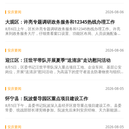
线和发展底线
安庆要闻
2026-08-06
大观区：许亮专题调研政务服务和12345热线办理工作
8月6日上午，区长许亮专题调研政务服务和12345热线办理工作。许亮
来到政务服务大厅，仔细查看窗口设置、功能区布局、人员设施配备等
情况，对政策宣传、事项进驻、流程优化等各项工作落实予以肯定。随
后召开
安庆要闻
2026-08-06
迎江区：汪世平带队开展夏季“送清凉”走访慰问活动
8月5日，区委书记汪世平带队深入重点项目工地、企业车间、基层公安
岗位，开展“送清凉”慰问活动，为高温下的坚守者送去防暑物资与组织
关怀。区领导李建文、赵明来分别陪同。在农机产业园三期在建工地、
安庆超仁
安庆要闻
2026-08-05
怀宁县：阮波督导园区重点项目建设工作
8月5日下午，县委书记阮波深入县经开区督导重点项目建设工作。县委
常委、统战部部长谭宪锋参加。阮波先后来到安庆经翰、天力新能源、
百钰顺科技等重点项目建设现场，实地察看工程进度，仔细询问项目推
进中存在的
安庆要闻
2026-08-05