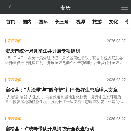

安庆
首页
国内
国际
长三角
视界
旅游
文化
专
安庆要闻
2026-08-07
安庆市统计局赴望江县开展专项调研
8月3日-4日，市统计局党组书记、局长谷同红带队，联合市税务局总会
计师董俊一行赴望江县，开展童装电商企业专项调研，组织召开童装电
商运营情况调研座谈会，聚焦行业发展痛点、纳统工作堵点，精准对接
企业需求。
安庆要闻
2026-08-07
宿松县：“大治理”与“微守护”并行 做好生态治理大文章
“大治理”绘就“大生态”。为有效遏制湿地退化趋势，提升水生态环境质
量，恢复湿地动植物生境，强化长江一级支流生态屏障功能，构建“水
清、岸绿、景美、河畅”的可持续水生态系统，实现生态、经济、社会协
同。宿松
安庆要闻
2026-08-07
宿松县：许晓峰带队开展消防安全夜查行动