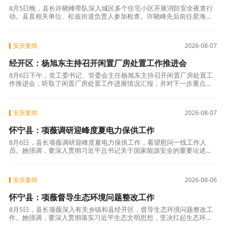
8月5日晚，县长许晓峰带队深入城区多个住宅小区开展消防安全夜查行
动。县直相关单位、松兹街道负责人参加检查。许晓峰先后前往星海
城、御玺园、紫郡府等小区，实地察看地下车库、消防控制室、电动自
行车集中停放
安庆要闻
2026-08-07
经开区：杨旭东主持召开闲置厂房处置工作推进会
8月6日下午，党工委书记、管委会主任杨旭东主持召开闲置厂房处置工
作推进会，听取了闲置厂房处置工作进展情况汇报，并对下一步重点任
务进行了安排部署。党工委委员、管委会副主任章国颂参加。杨旭东强
调，要提高
安庆要闻
2026-08-07
怀宁县：项薇调研迎峰度夏电力保供工作
8月6日，县长项薇调研迎峰度夏电力保供工作，看望慰问一线工作人
员。她强调，要深入贯彻习近平总书记关于国家能源安全的重要论述，
全面落实中央及省市部署要求，进一步加强精准研判、科学调度、精细
服务，坚决守住
安庆要闻
2026-08-06
怀宁县：项薇督导生态环境问题整改工作
8月5日，县长项薇深入有关乡镇和县经开区，督导生态环境问题整改工
作。她强调，要深入贯彻落实习近平生态文明思想，坚决扛起生态环境
保护政治责任，抓实抓细环保问题整改各项工作，切实守牢守好生态底