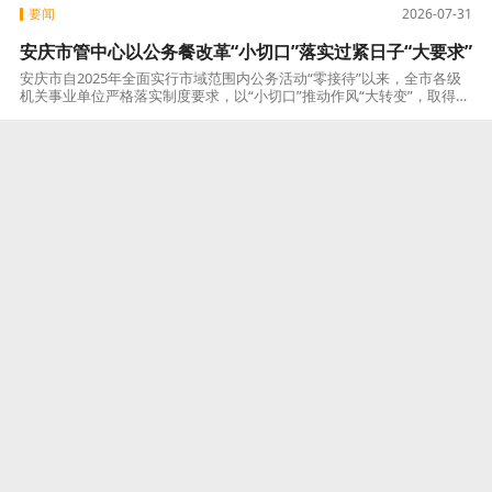
要闻
2026-07-31
安庆市管中心以公务餐改革“小切口”落实过紧日子“大要求”
安庆市自2025年全面实行市域范围内公务活动“零接待”以来，全市各级
机关事业单位严格落实制度要求，以“小切口”推动作风“大转变”，取得显
著成效。一、靶向施策破题，构建制度保障体系市直机关事务管理中
要闻
2026-07-31
潜山市四大班子领导开展“八一”走访慰问活动
在“八一”建军节来临之际，7月30日，市四大班子领导王国林、张健、张
吉全、涂高生、汪沛、刘文祥、储爱华、鲍瑜斌、王升柳等同志，集体
走访慰问驻潜部队及消防救援大队，向广大官兵、消防指战员致以节日
问候和崇
要闻
2026-07-31
潜山市举行2026年考取军校学生“携信入校”仪式
在习近平总书记给野寨中学新考取军校学生回信三周年之际，7月30日上
午，潜山市2026年考取军校学生“携信入校”仪式在野寨中学景忠讲堂隆
重举行。市委书记王国林出席仪式并讲话，向即将踏入军校大门的34名
优
要闻
2026-07-31
望江县开展2026年第一次现场观摩活动