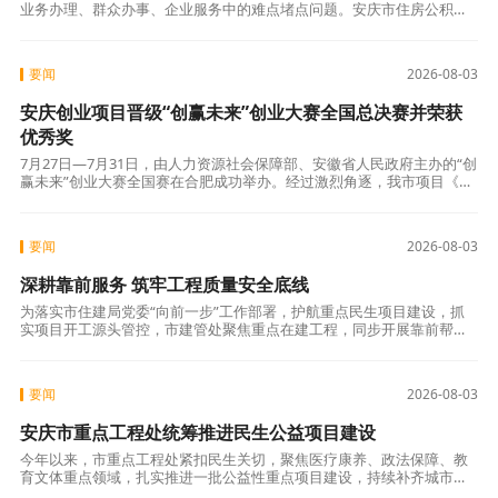
业务办理、群众办事、企业服务中的难点堵点问题。安庆市住房公积金
管理中心（以下简称“安庆中心”）精心制定专项行动实施方案，全面组
织开展“局科
要闻
2026-08-03
安庆创业项目晋级“创赢未来”创业大赛全国总决赛并荣获
优秀奖
7月27日—7月31日，由人力资源社会保障部、安徽省人民政府主办的“创
赢未来”创业大赛全国赛在合肥成功举办。经过激烈角逐，我市项目《中
国·源潭有“两把刷子”：一把科技创新，一把品牌出海》成功晋级全国总
要闻
2026-08-03
深耕靠前服务 筑牢工程质量安全底线
为落实市住建局党委“向前一步”工作部署，护航重点民生项目建设，抓
实项目开工源头管控，市建管处聚焦重点在建工程，同步开展靠前帮
扶、监督交底、普法宣传系列工作，精准保障项目建设提质平稳推进。
近期，市建管
要闻
2026-08-03
安庆市重点工程处统筹推进民生公益项目建设
今年以来，市重点工程处紧扣民生关切，聚焦医疗康养、政法保障、教
育文体重点领域，扎实推进一批公益性重点项目建设，持续补齐城市公
共服务配套短板，不断提升民生服务保障水平。市重点工程处坚持高位