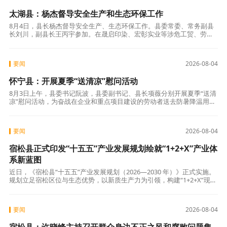
太湖县：杨杰督导安全生产和生态环保工作
8月4日，县长杨杰督导安全生产、生态环保工作。县委常委、常务副县
长刘川，副县长王丙宇参加。在晟启印染、宏彰实业等涉危工贸、劳动
密集型企业，杨杰逐项检查企业日常安全管理落实情况，重点查看安全
警示标识设
要闻
2026-08-04
怀宁县：开展夏季“送清凉”慰问活动
8月3日上午，县委书记阮波，县委副书记、县长项薇分别开展夏季“送清
凉”慰问活动，为奋战在企业和重点项目建设的劳动者送去防暑降温用
品，代表县委、县政府向全县奋战在高温一线、默默奉献的广大劳动者
致以崇高的
要闻
2026-08-04
宿松县正式印发“十五五”产业发展规划绘就“1+2+X”产业体
系新蓝图
近日，《宿松县“十五五”产业发展规划（2026—2030 年）》正式实施。
规划立足宿松区位与生态优势，以新质生产力为引领，构建“1+2+X”现代
产业体系，聚焦实体经济与制造业，明确2030年目标，全力
要闻
2026-08-04