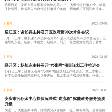
截至目前，安庆市共有国家级传统村落23个、省级传统村落37个。细化
保护管理。全省率先出台传统村落保护条例，明确保护原则和申报条
件。开展传统村落资源普查，累计认定、建档、公布传统建筑393栋，挂
牌保护
要闻
2026-08-03
迎江区：谢长兵主持召开区政府第99次常务会议
8月3日上午，区长谢长兵主持召开第18届人民政府第99次常务会议。区
领导周永生、杨丽、李建文、赵明来、刘凡，区政府党组成员丁爱华、
王海平、郑李平出席会议。区领导周咏梅、吴国平列席会议。会议传达
学习了
要闻
2026-08-03
经开区：杨旭东主持召开“六张网”项目谋划工作推进会
8月3日上午，经开区召开“六张网”项目谋划工作推进会。党工委书记、
管委会主任杨旭东主持会议并讲话，党工委班子成员徐郑生、张健、李
何惧、章国颂参加。会上，经发局汇报了经开区“六张网”项目总体谋划
情况，
要闻
2026-08-03
安庆市公积金中心换位沉浸式“走流程” 赋能政务服务提质
升级
为进一步优化营商环境，持续优化政务服务，提升服务效能，全面破解