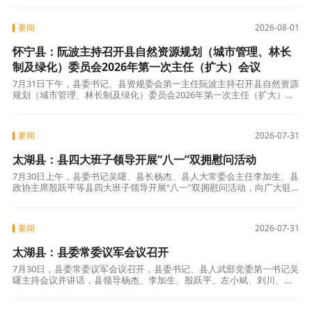
统筹、精准调
要闻
2026-08-01
怀宁县：阮波主持召开县自然资源规划（城市管理、林长
制及绿化）委员会2026年第一次主任（扩大）会议
7月31日下午，县委书记、县资规委会第一主任阮波主持召开县自然资源
规划（城市管理、林长制及绿化）委员会2026年第一次主任（扩大）会
议。县长、县资规委会主任项薇，县领导谭宪锋、汪胜兵、何刘圣、何
承海、
要闻
2026-07-31
太湖县：县四大班子领导开展“八一”双拥慰问活动
7月30日上午，县委书记吴曙、县长杨杰、县人大常委会主任李加生、县
政协主席殷跃平等县四大班子领导开展“八一”双拥慰问活动，向广大驻
县部队官兵、消防救援指战员致以节日的问候和崇高的敬意。县领导沈
红明、王
要闻
2026-07-31
太湖县：县委常委议军会议召开
7月30日，县委常委议军会议召开，县委书记、县人武部党委第一书记吴
曙主持会议并讲话，县领导杨杰、李加生、殷跃平、左小斌、刘川、王
松林、王智平、沈红明、姜珺、程帮文出席会议。会议学习了习近平主
席关于国