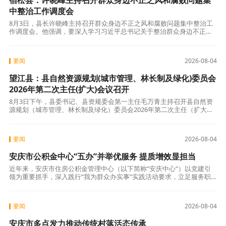
宿松县：许晓峰主持召开群众身边不正之风和腐败问题集
中整治工作调度会
8月3日，县长许晓峰主持召开群众身边不正之风和腐败问题集中整治工
作调度会。他强调，要深入学习习近平总书记关于整治群众身边不正之
风和腐败问题的重要论述，全面落实二十届中央纪委五次全会精神和中
央纪委国家监
要闻
2026-08-04
望江县：县自然资源规划(城市管理、林长制及绿化)委员会
2026年第二次主任(扩大)会议召开
8月3日下午，县委书记、县资规委会第一主任毛万青主持召开县自然资
源规划（城市管理、林长制及绿化）委员会2026年第二次主任（扩大）
会议。县长、县资规委会主任朱显璋，县领导王小节、王浩参加。会议
审议并
要闻
2026-08-04
安庆市公积金中心“五办”并举优服务 提质增效显担当
近年来，安庆市住房公积金管理中心（以下简称“安庆中心”）以党建引
领为重要抓手，深入践行“我为群众办实事”实践活动要求，立足服务职
能，创新推出“五办”服务举措，持续优化流程、提升质效，切实增强群
众在公积
要闻
2026-08-04
安庆市多点发力推动传统村落活态传承