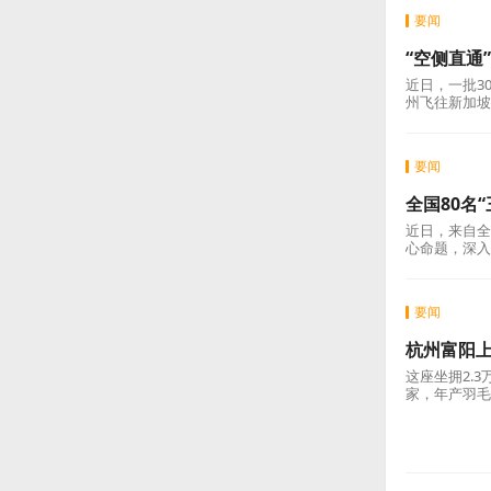
要闻
“空侧直通
近日，一批3
州飞往新加坡
要闻
全国80名
近日，来自全
心命题，深入
要闻
杭州富阳上
这座坐拥2.
家，年产羽毛
户