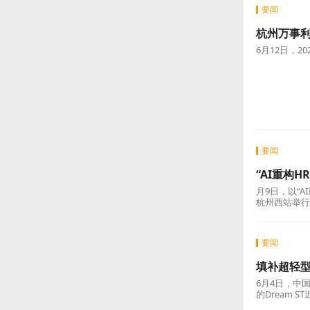
要闻
杭州万事
6月12日，
要闻
“AI重构
月9日，以“A
杭州西站举行
集