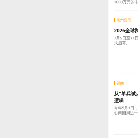
1000万元
杭州要闻
2026全
7月9日至1
式启幕。
要闻
从“单兵试
逻辑
今年5月1日
心商圈周边一
队