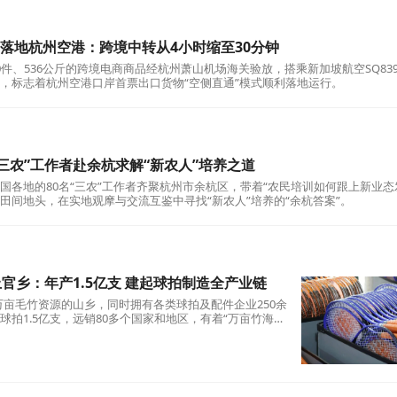
”落地杭州空港：跨境中转从4小时缩至30分钟
0件、536公斤的跨境电商商品经杭州萧山机场海关验放，搭乘新加坡航空SQ83
，标志着杭州空港口岸首票出口货物“空侧直通”模式顺利落地运行。
“三农”工作者赴余杭求解“新农人”培养之道
国各地的80名“三农”工作者齐聚杭州市余杭区，带着“农民培训如何跟上新业态
田间地头，在实地观摩与交流互鉴中寻找“新农人”培养的“余杭答案”。
官乡：年产1.5亿支 建起球拍制造全产业链
3万亩毛竹资源的山乡，同时拥有各类球拍及配件企业250余
球拍1.5亿支，远销80多个国家和地区，有着“万亩竹海千