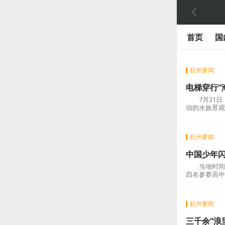

首页
国
杭州要闻
电梯穿行“
7月21日
动的水族景
杭州要闻
中国少年
当地时间7月
四名参赛高中
杭州要闻
三千余“浪