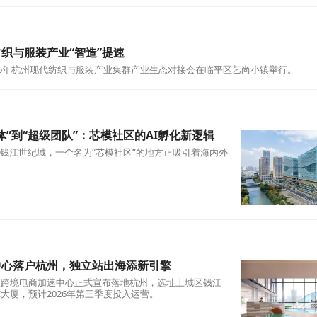
添新引擎：桐庐AIGC影视创制中心启航
国桐庐·富春江影视科技产教示范区AIGC高科技影视创制中
区：把招聘会搬进田野，变综艺流量为人才“留
，参加“十个勤天”麦田音乐会的年轻人们涌向杭州市西湖区
“种地星球”。
织与服装产业“智造”提速
026年杭州现代纺织与服装产业集群产业生态对接会在临平区艺尚小镇举行。