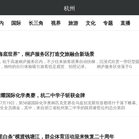
杭州
内
国际
长三角
视界
旅游
文化
专题
直播
海底世界”，桐庐服务区打造交旅融合新场景
，杭千高速桐庐服务区内，不少往来旅客搭乘自动扶梯，沉浸式欣赏一旁巨型
观，独特的出行体验吸引旅客驻足观赏、拍照记录。 桐庐服务区坐落于G
闪耀国际化学奥赛，杭二中学子斩获金牌
19日，第58届国际化学奥林匹克竞赛在乌兹别克斯坦首都塔什干落下帷幕
生全员摘金，其中，来自浙江省杭州第二中学的陈郑睿哲位列总分第四
里白条”横渡钱塘江，群众体育活动迎来恢复二十周年