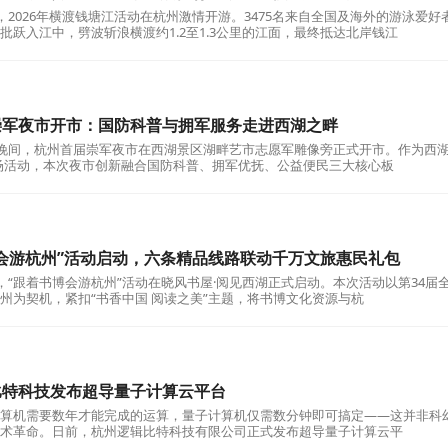
2026年横渡钱塘江活动在杭州激情开游。3475名来自全国及海外的游泳爱好
批跃入江中，劈波斩浪横渡约1.2至1.3公里的江面，最终抵达北岸钱江
崇军夜市开市：国防科普与拥军服务走进西湖之畔
晚间，杭州首届崇军夜市在西湖景区湖畔艺市志愿军雕像旁正式开市。作为西
二场活动，本次夜市创新融合国防科普、拥军优抚、公益便民三大核心板
会游杭州”活动启动，六条精品线路联动千万文旅惠民礼包
“跟着书博会游杭州”活动在晓风书屋·阅见西湖正式启动。本次活动以第34届
州为契机，紧扣“书香中国 阅读之美”主题，将书博文化资源与杭
比特科技发布超导量子计算云平台
机需要数年才能完成的运算，量子计算机仅需数分钟即可搞定——这并非科
术革命。日前，杭州逻辑比特科技有限公司正式发布超导量子计算云平