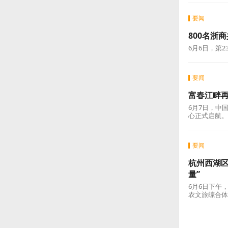
要闻
填补超轻
6月4日，中
的Dream
上
要闻
800名浙
6月6日，第
要闻