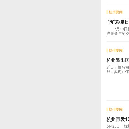
杭州要闻
“睛”彩夏
7月10日至
光服务与沉浸
杭州要闻
杭州造出国
近日，白马湖
线、实现1.
杭州要闻
杭州再发1
6月25日，