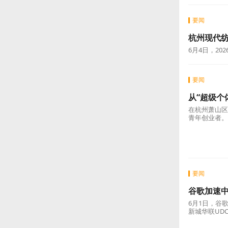
富春江畔再
6月7日，中
心正式启航。
要闻
杭州西湖
量”
6月6日下午
农文旅综合体
要闻
杭州现代纺
6月4日，2