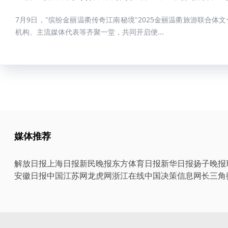
7月9日，"缤纷金丽温衢传奇江南秘境"2025金丽温衢旅游联合
机构、主流媒体代表等齐聚一堂，共同开启便...
媒体推荐
解放日报
上海日报
新民晚报
东方体育日报
新华日报
扬子晚报
安徽日报
中国江苏网
龙虎网
浙江在线
中国决策信息网
长三角